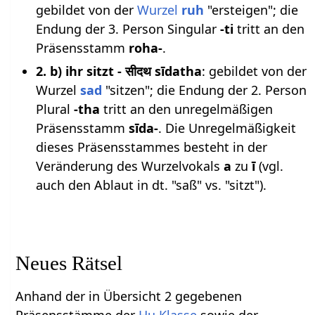
gebildet von der
Wurzel
ruh
"ersteigen"; die
Endung der 3. Person Singular
-ti
tritt an den
Präsensstamm
roha-
.
2. b) ihr sitzt - सीदथ sīdatha
: gebildet von der
Wurzel
sad
"sitzen"; die Endung der 2. Person
Plural
-tha
tritt an den unregelmäßigen
Präsensstamm
sīda-
. Die Unregelmäßigkeit
dieses Präsensstammes besteht in der
Veränderung des Wurzelvokals
a
zu
ī
(vgl.
auch den Ablaut in dt. "saß" vs. "sitzt").
Neues Rätsel
Anhand der in Übersicht 2 gegebenen
Präsensstämme der
Hu Klasse
sowie der