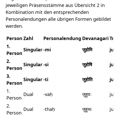
jeweiligen Präsensstämme aus Übersicht 2 in
Kombination mit den entsprechenden
Personalendungen alle übrigen Formen gebildet
werden.
Person
Zahl
Personalendung
Devanagari
Tr
1.
Singular
-mi
जुहोमि
j
Person
2.
Singular
-si
जुहोषि
ju
Person
3.
Singular
-ti
जुहोति
ju
Person
1.
Dual
-vaḥ
जुहुवः
ju
Person
2.
Dual
-thaḥ
जुहुथः
ju
Person