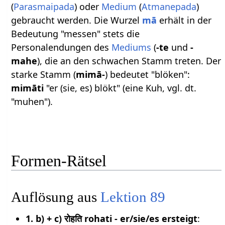
(
Parasmaipada
) oder
Medium
(
Atmanepada
)
gebraucht werden. Die Wurzel
mā
erhält in der
Bedeutung "messen" stets die
Personalendungen des
Mediums
(
-te
und
-
mahe
), die an den schwachen Stamm treten. Der
starke Stamm (
mimā-
) bedeutet "blöken":
mimāti
"er (sie, es) blökt" (eine Kuh, vgl. dt.
"muhen").
Formen-Rätsel
Auflösung aus
Lektion 89
1. b) + c) रोहति rohati - er/sie/es ersteigt
: