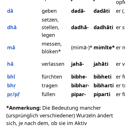
opfe
dā
geben
dadā-
dadāti
er (.
setzen,
dhā
stellen,
dadhā-
dadhāti
er s
legen
messen,
mā
(mimā-)*
mimīte*
er m
blöken*
hā
verlassen
jahā-
jahāti
er v
bhī
fürchten
bibhe-
bibheti
er f
bhṛ
tragen
bibhar-
bibharti
er t
pṛ/pṝ
füllen
pipar-
piparti
er fü
*Anmerkung:
Die Bedeutung mancher
(ursprünglich verschiedener) Wurzeln ändert
sich, je nach dem, ob sie im Aktiv