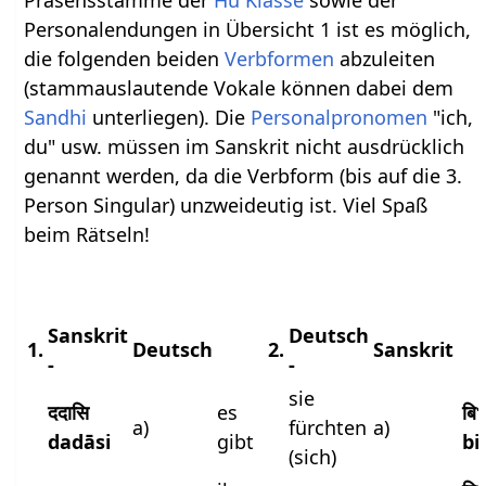
Personalendungen in Übersicht 1 ist es möglich,
die folgenden beiden
Verbformen
abzuleiten
(stammauslautende Vokale können dabei dem
Sandhi
unterliegen). Die
Personalpronomen
"ich,
du" usw. müssen im Sanskrit nicht ausdrücklich
genannt werden, da die Verbform (bis auf die 3.
Person Singular) unzweideutig ist. Viel Spaß
beim Rätseln!
Sanskrit
Deutsch
1.
Deutsch
2.
Sanskrit
-
-
sie
ददासि
es
बिभ
a)
fürchten
a)
dadāsi
gibt
bi
(sich)