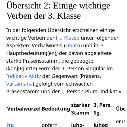
Übersicht 2: Einige wichtige
Verben der 3. Klasse
In der folgenden Übersicht erscheinen einige
wichtige Verben der
Hu Klasse
unter folgenden
Aspekten: Verbalwurzel (
Dhatu
) und ihre
Hauptbedeutung(en), der davon abgeleitete
starke Präsensstamm, die gebeugte
(konjugierte) Form der 3. Person Singular im
Indikativ
Aktiv
der Gegenwart (Präsens,
Vartamana
) gefolgt vom schwachen
Präsenstamm und der 1. Person Plural Indikativ:
starker
3. Pers.
Verbalwurzel
Bedeutung
Übe
Stamm
Sg.
er (s
hu
opfern
juho-
juhoti