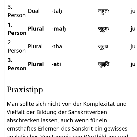
3.
Dual
-taḥ
जुहुतः
ju
Person
1.
Plural
-maḥ
जुहुमः
j
Person
2.
Plural
-tha
जुहुथ
ju
Person
3.
Plural
-ati
जुह्वति
ju
Person
Praxistipp
Man sollte sich nicht von der Komplexität und
Vielfalt der Bildung der Sanskritverben
abschrecken lassen, auch wenn für ein
ernsthaftes Erlernen des Sanskrit ein gewisses
analytisches Verständnis von Wortbildung und