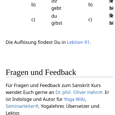
ihr
बि
b)
b)
gebt
bi
du
बिभ
c)
c)
gibst
bi
Die Auflösung findest Du in
Lektion 91
.
Fragen und Feedback
Für Fragen und Feedback zum Sanskrit Kurs
wendet Euch gerne an
Dr. phil. Oliver Hahn
. Er
ist Indologe und Autor für
Yoga Wiki
,
Seminarleiter
, Yogalehrer, Übersetzer und
Lektor.