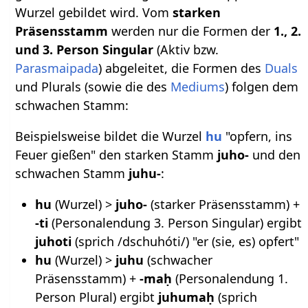
Wurzel gebildet wird. Vom
starken
Präsensstamm
werden nur die Formen der
1., 2.
und 3. Person Singular
(Aktiv bzw.
Parasmaipada
) abgeleitet, die Formen des
Duals
und Plurals (sowie die des
Mediums
) folgen dem
schwachen Stamm:
Beispielsweise bildet die Wurzel
hu
"opfern, ins
Feuer gießen" den starken Stamm
juho-
und den
schwachen Stamm
juhu-
:
hu
(Wurzel) >
juho-
(starker Präsensstamm) +
-ti
(Personalendung 3. Person Singular) ergibt
juhoti
(sprich /dschuhóti/) "er (sie, es) opfert"
hu
(Wurzel) >
juhu
(schwacher
Präsensstamm) +
-maḥ
(Personalendung 1.
Person Plural) ergibt
juhumaḥ
(sprich