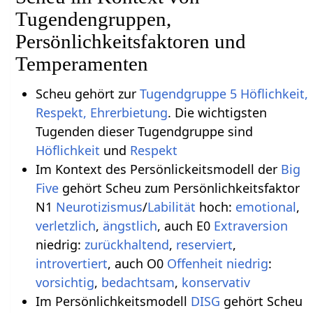
Tugendengruppen,
Persönlichkeitsfaktoren und
Temperamenten
Scheu gehört zur
Tugendgruppe 5 Höflichkeit,
Respekt, Ehrerbietung
. Die wichtigsten
Tugenden dieser Tugendgruppe sind
Höflichkeit
und
Respekt
Im Kontext des Persönlickeitsmodell der
Big
Five
gehört Scheu zum Persönlichkeitsfaktor
N1
Neurotizismus
/
Labilität
hoch:
emotional
,
verletzlich
,
ängstlich
, auch E0
Extraversion
niedrig:
zurückhaltend
,
reserviert
,
introvertiert
, auch O0
Offenheit niedrig
:
vorsichtig
,
bedachtsam
,
konservativ
Im Persönlichkeitsmodell
DISG
gehört Scheu