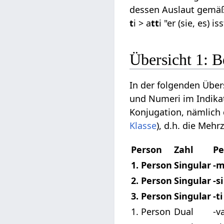
dessen Auslaut gemä
t
i > a
tt
i "er (sie, es) iss
Übersicht 1: B
In der folgenden Über
und Numeri im Indika
Konjugation, nämlich d
Klasse
), d.h. die Mehr
Person
Zahl
Pe
1. Person
Singular
-m
2. Person
Singular
-si
3. Person
Singular
-ti
1. Person
Dual
-v