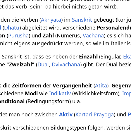
 das Verb "sein", da hierbei nichts getan wird).
den die Verben (
Akhyata
) im
Sanskrit
gebeugt (konjug
l
(
Dhatu
) abgeleitet wird, verschiedene
Personalen
on
(
Purusha
) und
Zahl
(Numerus,
Vachana
) es sich 
 nicht eigens ausgedrückt werden, so wie im Italienis
 Sanskrit ist, dass es neben der
Einzahl
(Singular,
Ek
ine
"Zweizahl"
(
Dual
,
Dvivachana
) gibt. Der Dual bez
s die
Zeitformen
der
Vergangenheit
(
Atita
),
Gegen
rschiedene
Modi
wie
Indikativ
(Wirklichkeitsform),
Imp
onditional
(Bedingungsform) u.a.
eidet man noch zwischen
Aktiv
(
Kartari Prayoga
) und
P
skrit verschiedenen Bildungstypen folgen, werden si