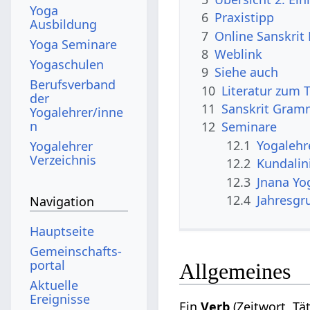
Yoga
6
Praxistipp
Ausbildung
7
Online Sanskrit
Yoga Seminare
8
Weblink
Yogaschulen
9
Siehe auch
Berufsverband
10
Literatur zum 
der
11
Sanskrit Gram
Yogalehrer/inne
n
12
Seminare
12.1
Yogalehr
Yogalehrer
Verzeichnis
12.2
Kundalin
12.3
Jnana Yo
12.4
Jahresgr
Navigation
Hauptseite
Gemeinschafts­
portal
Allgemeines
Aktuelle
Ereignisse
Ein
Verb
(Zeitwort, Tä