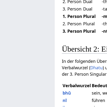
2. Person
Dual
-t
3. Person
Dual
-t
1. Person
Plural
-
2. Person
Plural
-t
3. Person
Plural
-n
Übersicht 2: E
In der folgenden Über
Verbalwurzel (
Dhatu
)
der 3. Person Singular
Verbalwurzel
Bedeut
bhū
sein, w
nī
führen