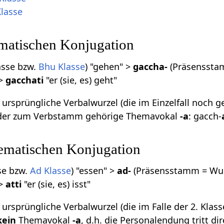
Klasse
ematischen Konjugation
asse bzw.
Bhu Klasse
) "gehen" >
gaccha-
(Präsenssta
 >
gacchati
"er (sie, es) geht"
ursprüngliche Verbalwurzel (die im Einzelfall noch 
t der zum Verbstamm gehörige Themavokal
-a
: gacch-
hematischen Konjugation
se bzw.
Ad Klasse
) "essen" >
ad-
(Präsensstamm = Wur
 >
atti
"er (sie, es) isst"
ursprüngliche Verbalwurzel (die im Falle der 2. Kla
kein
Themavokal
-a
, d.h. die Personalendung tritt d