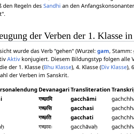
ß den Regeln des
Sandhi
an den Anfangskonsonanten d
t".
eugung der Verben der 1. Klasse i
sicht wurde das Verb "gehen" (Wurzel:
gam
, Stamm:
tiv
Aktiv
konjugiert. Diesem Bildungstyp folgen alle
ie der 1. Klasse (
Bhu Klasse
), 4. Klasse (
Div Klasse
), 
zahl der Verben im Sanskrit.
rsonalendung
Devanagari
Transliteration
Transkri
i
गच्छामि
gacchāmi
gachchh
गच्छसि
gacchasi
gachchh
गच्छति
gacchati
gachchh
aḥ
गच्छावः
gacchāvaḥ
gachchh