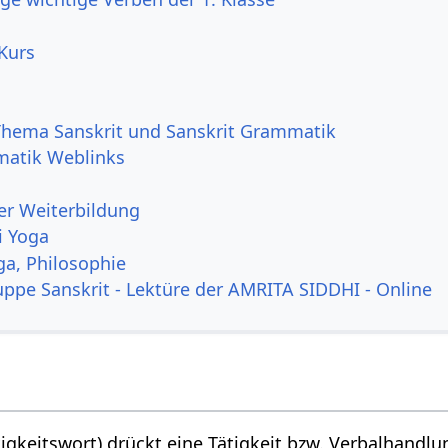
 Kurs
Thema Sanskrit und Sanskrit Grammatik
matik Weblinks
er Weiterbildung
i Yoga
ga, Philosophie
uppe Sanskrit - Lektüre der AMRITA SIDDHI - Online
tigkeitswort) drückt eine Tätigkeit bzw. Verbalhandlu