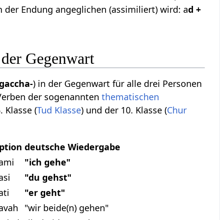
er Endung angeglichen (assimiliert) wird: a
d +
n der Gegenwart
gaccha-
) in der Gegenwart für alle drei Personen
 Verben der sogenannten
thematischen
6. Klasse (
Tud Klasse
) und der 10. Klasse (
Chur
ption
deutsche Wiedergabe
ami
"ich gehe"
asi
"du gehst"
ati
"er geht"
avah
"wir beide(n) gehen"