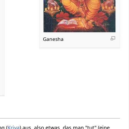
Ganesha
ng (
Kriya
) aus, also etwas, das man "tut" (eine