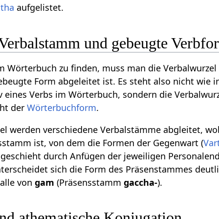
tha
aufgelistet.
 Verbalstamm und gebeugte Verbfo
m Wörterbuch zu finden, muss man die Verbalwurzel 
beugte Form abgeleitet ist. Es steht also nicht wie 
v eines Verbs im Wörterbuch, sondern die Verbalwurze
cht der
Wörterbuchform
.
zel werden verschiedene Verbalstämme abgleitet, wo
nsstamm ist, von dem die Formen der Gegenwart (
Var
s geschieht durch Anfügen der jeweiligen Personale
unterscheidet sich die Form des Präsenstammes deutl
Falle von
gam
(Präsensstamm
gaccha-
).
nd athematische Konjugation