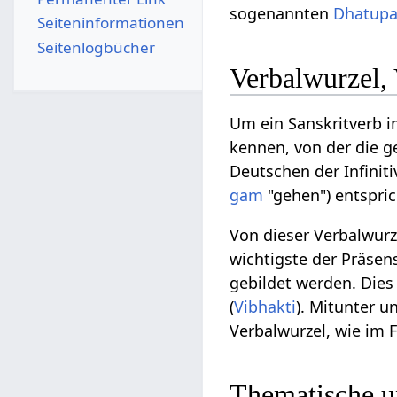
sogenannten
Dhatupa
Seiten­­informationen
Seitenlogbücher
Verbalwurzel,
Um ein Sanskritverb i
kennen, von der die ge
Deutschen der Infiniti
gam
"gehen") entspri
Von dieser Verbalwur
wichtigste der Präse
gebildet werden. Die
(
Vibhakti
). Mitunter 
Verbalwurzel, wie im 
Thematische u