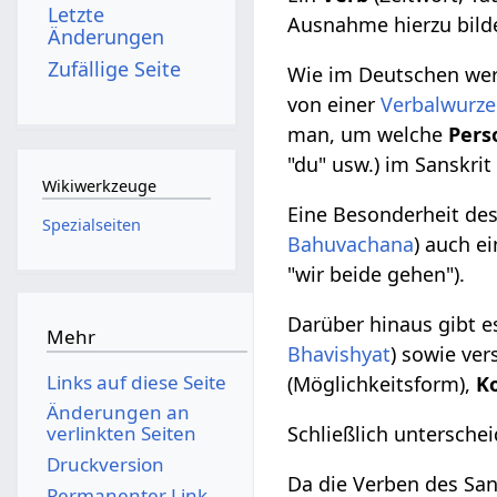
Letzte
Ausnahme hierzu bildet
Änderungen
Zufällige Seite
Wie im Deutschen wer
von einer
Verbalwurze
man, um welche
Pers
"du" usw.) im Sanskrit
Wikiwerkzeuge
Eine Besonderheit des
Spezialseiten
Bahuvachana
) auch e
"wir beide gehen").
Darüber hinaus gibt e
Mehr
Bhavishyat
) sowie ve
Links auf diese Seite
(Möglichkeitsform),
K
Änderungen an
Schließlich untersch
verlinkten Seiten
Druckversion
Da die Verben des San
Permanenter Link