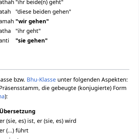
athah
"ihr beide(n) geht"
atah
"diese beiden gehen"
hamah
"wir gehen"
atha
"ihr geht"
anti
"sie gehen"
e
lasse bzw.
Bhu-Klasse
unter folgenden Aspekten:
 Präsensstamm, die gebeugte (konjugierte) Form
na
):
Übersetzung
er (sie, es) ist, er (sie, es) wird
er (...) führt