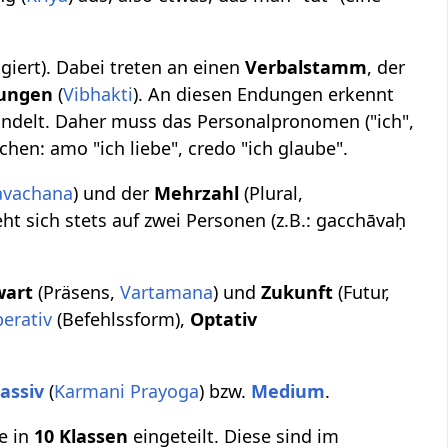
iert). Dabei treten an einen
Verbalstamm
, der
dungen
(
Vibhakti
). An diesen Endungen erkennt
handelt. Daher muss das Personalpronomen ("ich",
chen: amo "ich liebe", credo "ich glaube".
avachana
) und der
Mehrzahl
(Plural,
ieht sich stets auf zwei Personen (z.B.: gacchāvaḥ
wart
(Präsens,
Vartamana
) und
Zukunft
(Futur,
erativ
(Befehlssform),
Optativ
assiv
(
Karmani Prayoga
) bzw.
Medium
.
e in
10 Klassen
eingeteilt. Diese sind im