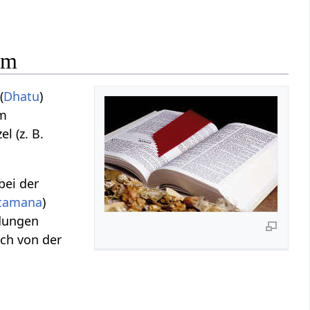
rm
(
Dhatu
)
im
l (z. B.
bei der
tamana
)
ndungen
ich von der