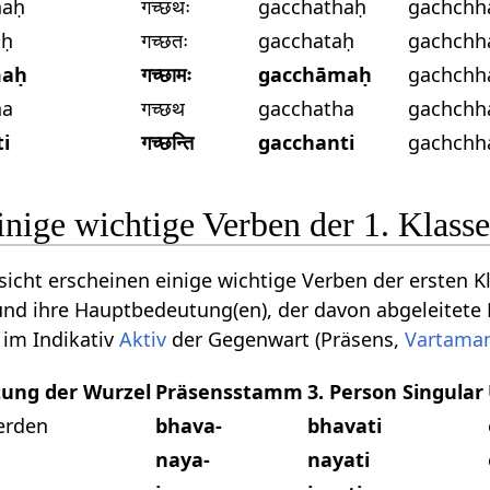
haḥ
गच्छथः
gacchathaḥ
gachchh
aḥ
गच्छतः
gacchataḥ
gachchh
maḥ
गच्छामः
gacchāmaḥ
gachch
ha
गच्छथ
gacchatha
gachchh
ti
गच्छन्ति
gacchanti
gachchh
inige wichtige Verben der 1. Klass
sicht erscheinen einige wichtige Verben der ersten K
 und ihre Hauptbedeutung(en), der davon abgeleitete
 im Indikativ
Aktiv
der Gegenwart (Präsens,
Vartama
ung der Wurzel
Präsensstamm
3. Person Singular
erden
bhava-
bhavati
naya-
nayati