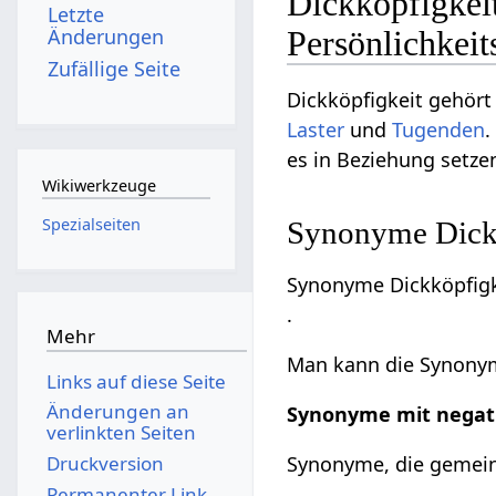
Dickköpfigkei
Letzte
Änderungen
Persönlichkei
Zufällige Seite
Dickköpfigkeit gehört
Laster
und
Tugenden
.
es in Beziehung setze
Wikiwerkzeuge
Spezialseiten
Synonyme Dickk
Synonyme Dickköpfigk
.
Mehr
Man kann die Synonyme
Links auf diese Seite
Änderungen an
Synonyme mit negat
verlinkten Seiten
Druckversion
Synonyme, die gemeinh
Permanenter Link