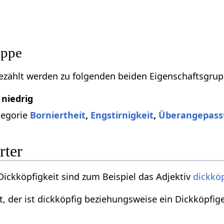
uppe
ezählt werden zu folgenden beiden Eigenschaftsgru
niedrig
tegorie
Borniertheit
,
Engstirnigkeit
,
Überangepass
rter
ickköpfigkeit sind zum Beispiel das Adjektiv
dickkö
, der ist dickköpfig beziehungsweise ein Dickköpfige