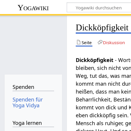
Yogawiki
Dickköpfigkeit
Seite
Diskussion
Dickköpfigkeit
- Wort
bleiben, sich nicht vo
Weg, tut das, was man
kommt man nicht durc
Spenden
heißen, dass man keine
Spenden für
Beharrlichkeit, Bestän
Yoga Vidya
kommt von dick und Kop
eben dickköpfig sein.
Yoga lernen
Mensch als ruhiger, ge
dickere Haut. Und so 