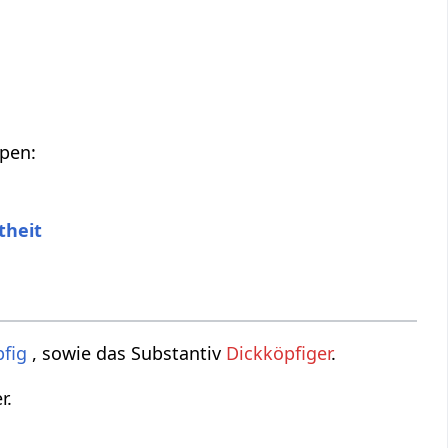
ppen:
theit
pfig
, sowie das Substantiv
Dickköpfiger
.
r.