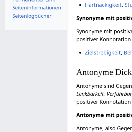
Hartnäckigkeit
,
St
Seiten­­informationen
Seitenlogbücher
Synonyme mit positi
Synonyme mit positive
positiver Konnotation
Zielstrebigkeit
,
Beh
Antonyme Dickk
Antonyme sind Gegente
Lenkbarkeit, Verführbar
positiver Konnotation
Antonyme mit positi
Antonyme, also Gegent