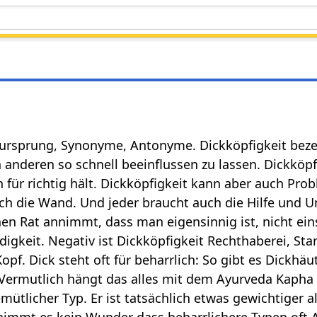
ursprung, Synonyme, Antonyme. Dickköpfigkeit bezei
n anderen so schnell beeinflussen zu lassen. Dickköp
 für richtig hält. Dickköpfigkeit kann aber auch Pr
h die Wand. Und jeder braucht auch die Hilfe und U
n Rat annimmt, dass man eigensinnig ist, nicht einsic
digkeit. Negativ ist Dickköpfigkeit Rechthaberei, Sta
f. Dick steht oft für beharrlich: So gibt es Dickhäu
 Vermutlich hängt das alles mit dem Ayurveda Kapha
mütlicher Typ. Er ist tatsächlich etwas gewichtiger a
nimmt es kein Wunder dass beharrlichere Typen oft 