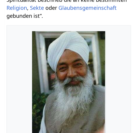
Religion
,
Sekte
oder
Glaubens
gemeinschaft
gebunden ist“.