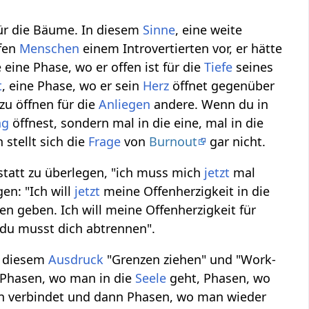
 für die Bäume. In diesem
Sinne
, eine weite
rfen
Menschen
einem Introvertierten vor, er hätte
e eine Phase, wo er offen ist für die
Tiefe
seines
t
, eine Phase, wo er sein
Herz
öffnet gegenüber
zu öffnen für die
Anliegen
andere. Wenn du in
ng
öffnest, sondern mal in die eine, mal in die
stellt sich die
Frage
von
Burnout
gar nicht.
statt zu überlegen, "ich muss mich
jetzt
mal
n: "Ich will
jetzt
meine Offenherzigkeit in die
n geben. Ich will meine Offenherzigkeit für
"du musst dich abtrennen".
n diesem
Ausdruck
"Grenzen ziehen" und "Work-
t Phasen, wo man in die
Seele
geht, Phasen, wo
en verbindet und dann Phasen, wo man wieder