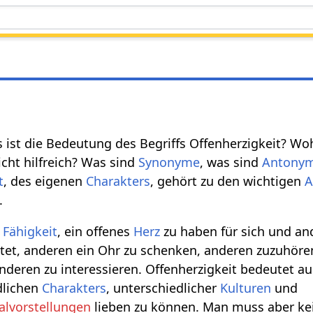
s ist die Bedeutung des Begriffs Offenherzigkeit? 
nicht hilfreich? Was sind
Synonyme
, was sind
Antony
t
, des eigenen
Charakters
, gehört zu den wichtigen
A
.
e
Fähigkeit
, ein offenes
Herz
zu haben für sich und an
tet, anderen ein Ohr zu schenken, anderen zuzuhören
deren zu interessieren. Offenherzigkeit bedeutet au
dlichen
Charakters
, unterschiedlicher
Kulturen
und
alvorstellungen
lieben zu können. Man muss aber ke