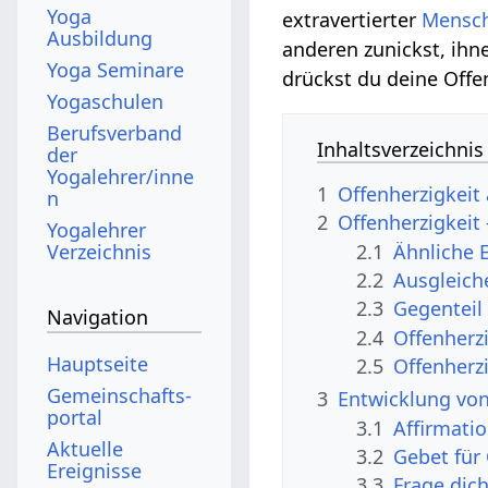
Yoga
extravertierter
Mensc
Ausbildung
anderen zunickst, ihne
Yoga Seminare
drückst du deine Offe
Yogaschulen
Berufsverband
Inhaltsverzeichnis
der
Yogalehrer/inne
1
Offenherzigkeit
n
2
Offenherzigkei
Yogalehrer
2.1
Ähnliche 
Verzeichnis
2.2
Ausgleich
2.3
Gegenteil
Navigation
2.4
Offenherz
Hauptseite
2.5
Offenherz
Gemeinschafts­
3
Entwicklung von
portal
3.1
Affirmati
Aktuelle
3.2
Gebet für 
Ereignisse
3.3
Frage dic