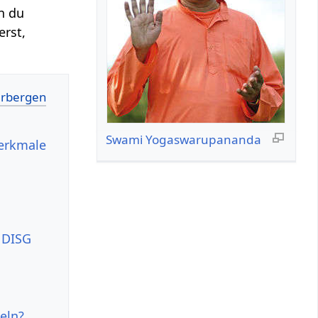
n du
erst,
Swami Yogaswarupananda
merkmale
 DISG
eln?