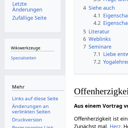
Letzte
4
Siehe auch
Änderungen
4.1
Eigenscha
Zufällige Seite
4.2
Eigenscha
5
Literatur
6
Weblinks
7
Seminare
Wikiwerkzeuge
7.1
Liebe ent
Spezialseiten
7.2
Yogalehre
Mehr
Offenherzigkei
Links auf diese Seite
Aus einem Vortrag v
Änderungen an
verlinkten Seiten
Offenherzigkeit ist e
Druckversion
Zunächst mal,
Herz
. H
Permanenter Link