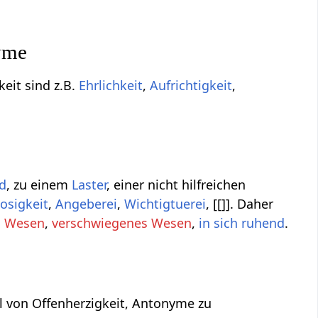
nyme
eit sind z.B.
Ehrlichkeit
,
Aufrichtigkeit
,
d
, zu einem
Laster
, einer nicht hilfreichen
sigkeit
,
Angeberei
,
Wichtigtuerei
, [[]]. Daher
s Wesen
,
verschwiegenes Wesen
,
in sich ruhend
.
il von Offenherzigkeit, Antonyme zu