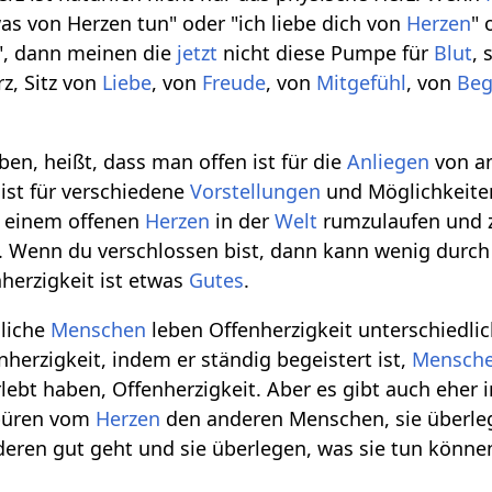
was von Herzen tun" oder "ich liebe dich von
Herzen
" 
", dann meinen die
jetzt
nicht diese Pumpe für
Blut
, 
z, Sitz von
Liebe
, von
Freude
, von
Mitgefühl
, von
Beg
ben, heißt, dass man offen ist für die
Anliegen
von an
 ist für verschiedene
Vorstellungen
und Möglichkeiten
 einem offenen
Herzen
in der
Welt
rumzulaufen und 
. Wenn du verschlossen bist, dann kann wenig durch
nherzigkeit ist etwas
Gutes
.
dliche
Menschen
leben Offenherzigkeit unterschiedlic
enherzigkeit, indem er ständig begeistert ist,
Mensch
rlebt haben, Offenherzigkeit. Aber es gibt auch eher 
spüren vom
Herzen
den anderen Menschen, sie überle
deren gut geht und sie überlegen, was sie tun kön