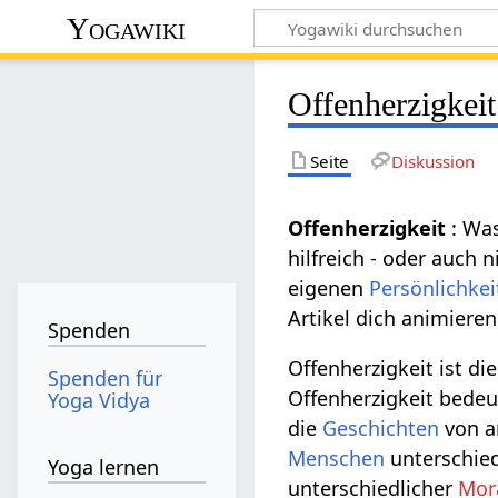
Yogawiki
Offenherzigkeit
Seite
Diskussion
Offenherzigkeit
: Wa
hilfreich - oder auch 
eigenen
Persönlichkei
Artikel dich animieren
Spenden
Offenherzigkeit ist di
Spenden für
Offenherzigkeit bedeu
Yoga Vidya
die
Geschichten
von an
Menschen
unterschie
Yoga lernen
unterschiedlicher
Mor