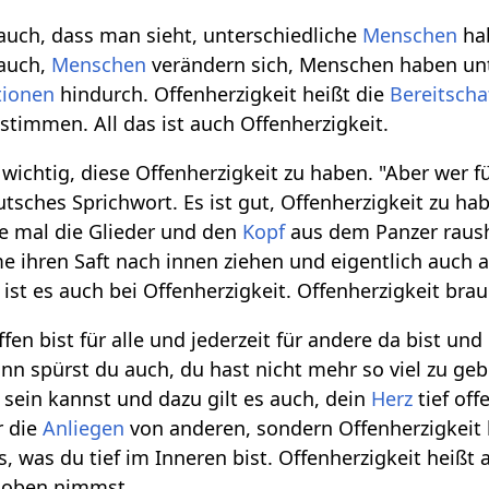
 auch, dass man sieht, unterschiedliche
Menschen
hab
 auch,
Menschen
verändern sich, Menschen haben un
ionen
hindurch. Offenherzigkeit heißt die
Bereitscha
stimmen. All das ist auch Offenherzigkeit.
 wichtig, diese Offenherzigkeit zu haben. "Aber wer für 
utsches Sprichwort. Es ist gut, Offenherzigkeit zu h
te mal die Glieder und den
Kopf
aus dem Panzer rausho
ihren Saft nach innen ziehen und eigentlich auch 
 ist es auch bei Offenherzigkeit. Offenherzigkeit bra
en bist für alle und jederzeit für andere da bist u
nn spürst du auch, du hast nicht mehr so viel zu ge
g sein kannst und dazu gilt es auch, dein
Herz
tief off
r die
Anliegen
von anderen, sondern Offenherzigkeit h
, was du tief im Inneren bist. Offenherzigkeit heißt 
n oben nimmst.