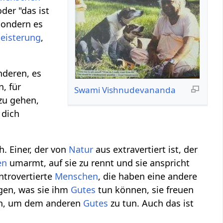
oder "das ist
sondern es
eisterung
,
deren, es
, für
Swami Vishnudevananda
zu gehen,
 dich
h. Einer, der von
Natur
aus extravertiert ist, der
en
umarmt, auf sie zu rennt und sie anspricht
introvertierte
Menschen
, die haben eine andere
gen, was sie ihm
Gutes
tun können, sie freuen
nen, um dem anderen
Gutes
zu tun. Auch das ist