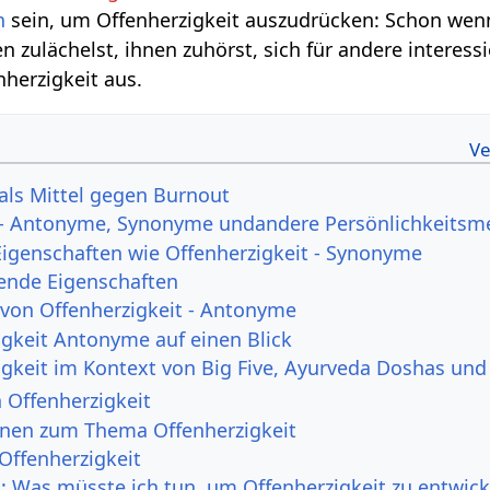
h
sein, um Offenherzigkeit auszudrücken: Schon wen
n zulächelst, ihnen zuhörst, sich für andere interessi
nherzigkeit aus.
 als Mittel gegen Burnout
t - Antonyme, Synonyme undandere Persönlichkeits
Eigenschaften wie Offenherzigkeit - Synonyme
ende Eigenschaften
 von Offenherzigkeit - Antonyme
igkeit Antonyme auf einen Blick
igkeit im Kontext von Big Five, Ayurveda Doshas und
 Offenherzigkeit
onen zum Thema Offenherzigkeit
Offenherzigkeit
h: Was müsste ich tun, um Offenherzigkeit zu entwick