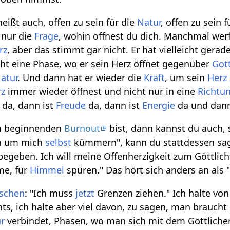
heißt auch, offen zu sein für die
Natur
, offen zu sein
t nur die
Frage
, wohin öffnest du dich. Manchmal we
rz
, aber das stimmt gar nicht. Er hat vielleicht gerad
icht eine Phase, wo er sein Herz öffnet gegenüber
Got
atur
. Und dann hat er wieder die
Kraft
, um sein
Herz
rz
immer wieder öffnest und nicht nur in eine
Richtu
da, dann ist
Freude
da, dann ist
Energie
da und dann 
m beginnenden
Burnout
bist, dann kannst du auch, 
ch um mich
selbst
kümmern", kann du stattdessen sage
geben. Ich will meine Offenherzigkeit zum Göttliche
me, für
Himmel
spüren." Das hört sich anders an als 
schen
: "Ich muss
jetzt
Grenzen ziehen." Ich halte vo
chts, ich halte aber viel davon, zu sagen, man brauch
r
verbindet, Phasen, wo man sich mit dem Göttlich