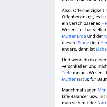
Also, Offenherzigkeit 
Offenherzigkeit, es is
ein verschlossenes
He
Wesens, er hat vielle
Mutter
Erde
und der
N
diesem
Sinne
dein
He
andere, dann ist
Liebe
Und wenn du in eine
verschließen und mi
Tiefe
meines Wesens be
Mutter
Natur
, für Bäu
Manchmal sagen
Men
Life-Balance" usw. ni
man sich mit der
Natu