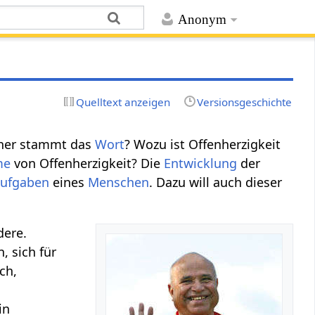
Anonym
Quelltext anzeigen
Versionsgeschichte
Woher stammt das
Wort
? Wozu ist Offenherzigkeit
me
von Offenherzigkeit? Die
Entwicklung
der
ufgaben
eines
Menschen
. Dazu will auch dieser
dere.
, sich für
ch,
in