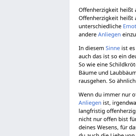
Offenherzigkeit heißt
Offenherzigkeit heißt
unterschiedliche
Emot
andere
Anliegen
einzu
In diesem
Sinne
ist es
auch das ist so ein de
So wie eine Schildkrö
Bäume und Laubbäume 
rausgehen. So ähnlich
Wenn du immer nur off
Anliegen
ist, irgendwa
langfristig offenherzi
nicht nur offen bist fü
deines Wesens, für das
du auch die Liebe vo