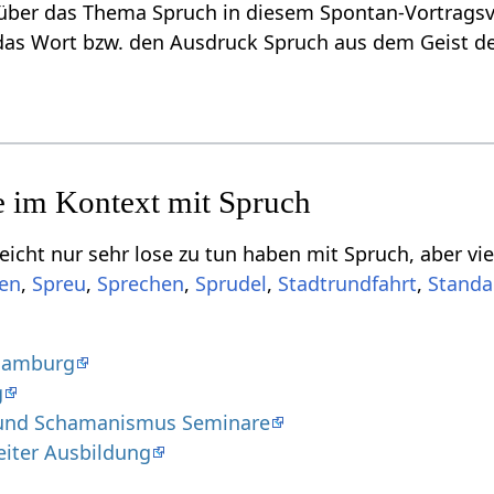
Verstehe etwas mehr über das Thema Spruch‏‎ in diesem Spontan-V
denkt laut nach über das Wort bzw. den Ausdr
se zu tun haben mit Spruch‏‎, aber vielleicht doch von Relevanz sein können, sind
,
,
,
,
,
Hamburg
g
t und Schamanismus Seminare
iter Ausbildung