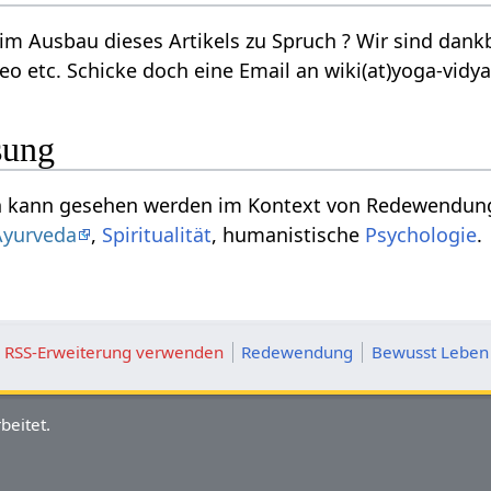
ikels zu Spruch‏‎ ? Wir sind dankbar für jede Ergänzung, Verbesserung,
eo etc. Schicke doch eine Email an wiki(at)yoga-vidy
sung
Das Substantiv Spruch‏‎ kann gesehen werden im Kontext von R
Ayurveda
,
Spiritualität
, humanistische
Psychologie
.
ie RSS-Erweiterung verwenden
Redewendung
Bewusst Leben
beitet.