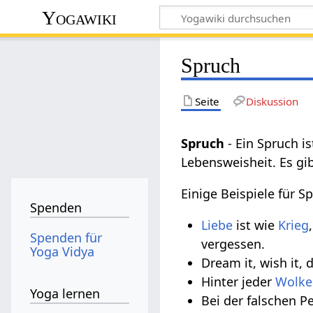
Yogawiki
Spruch
Seite
Diskussion
Spruch‏‎
- Ein Spruch i
Lebensweisheit. Es g
Einige Beispiele für S
Spenden
Liebe
ist wie
Krieg
Spenden für
vergessen.
Yoga Vidya
Dream it, wish it,
Hinter jeder
Wolke
Yoga lernen
Bei der falschen P