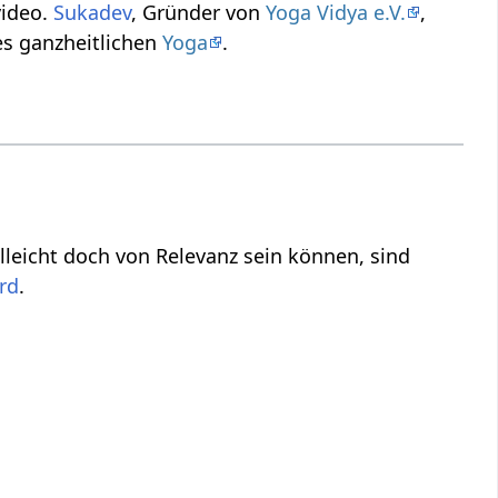
ortragsvideo.
Sukadev
, Gründer von
Yoga Vidya e.V.
,
uck Spruch‏‎ aus dem Geist des ganzheitlichen
Yoga
.
.