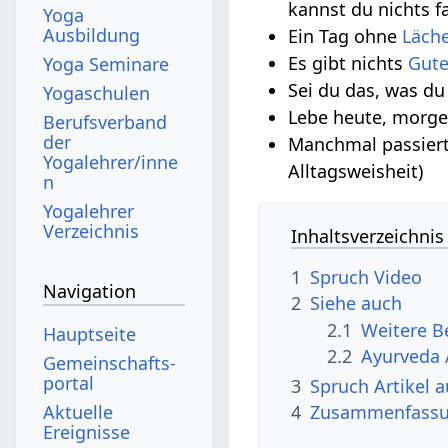
kannst du nichts f
Yoga
Ausbildung
Ein Tag ohne
Läch
Es gibt nichts
Gut
Yoga Seminare
Sei du das, was du 
Yogaschulen
Lebe heute, morgen
Berufsverband
der
Manchmal passiert 
Yogalehrer/inne
Alltagsweisheit)
n
Yogalehrer
Verzeichnis
Inhaltsverzeichnis
1
Spruch‏‎ Video
Navigation
2
Siehe auch
2.1
Hauptseite
2.2
Ayurveda 
Gemeinschafts­
portal
3
Spruch‏‎ Arti
Aktuelle
4
Zusammenfass
Ereignisse