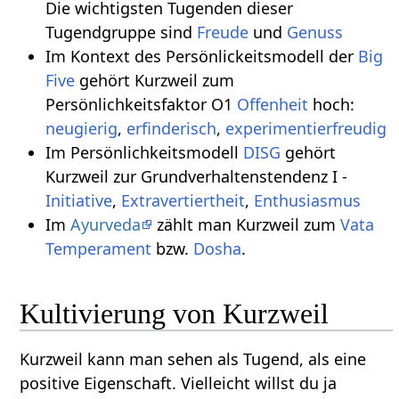
Die wichtigsten Tugenden dieser
Tugendgruppe sind
Freude
und
Genuss
Im Kontext des Persönlickeitsmodell der
Big
Five
gehört Kurzweil zum
Persönlichkeitsfaktor O1
Offenheit
hoch:
neugierig
,
erfinderisch
,
experimentierfreudig
Im Persönlichkeitsmodell
DISG
gehört
Kurzweil zur Grundverhaltenstendenz I -
Initiative
,
Extravertiertheit
,
Enthusiasmus
Im
Ayurveda
zählt man Kurzweil zum
Vata
Temperament
bzw.
Dosha
.
Kultivierung von Kurzweil
Kurzweil kann man sehen als Tugend, als eine
positive Eigenschaft. Vielleicht willst du ja