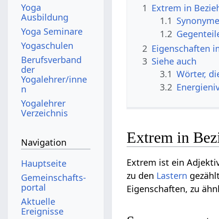
Yoga
1
Extrem in Bezie
Ausbildung
1.1
Synonyme 
Yoga Seminare
1.2
Gegenteil
Yogaschulen
2
Eigenschaften i
Berufsverband
3
Siehe auch
der
3.1
Wörter, d
Yogalehrer/inne
3.2
Energieni
n
Yogalehrer
Verzeichnis
Extrem in Bez
Navigation
Extrem ist ein Adjekti
Hauptseite
zu den
Lastern
gezählt
Gemeinschafts­
portal
Eigenschaften, zu äh
Aktuelle
Ereignisse