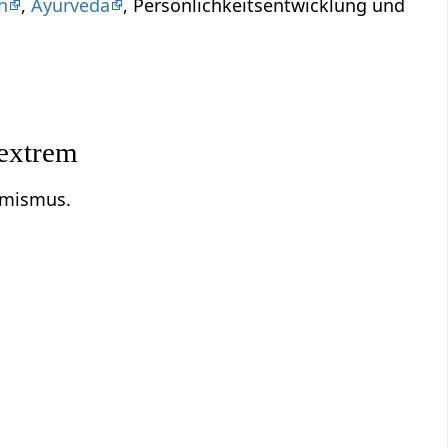
n
,
Ayurveda
, Persönlichkeitsentwicklung und
 extrem
remismus.