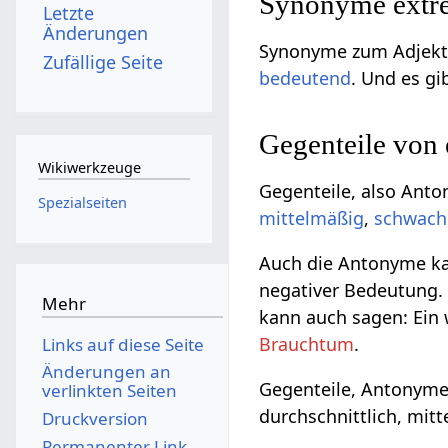
Synonyme extre
Letzte
Änderungen
Synonyme zum Adjekti
Zufällige Seite
bedeutend
. Und es gi
Gegenteile von
Wikiwerkzeuge
Gegenteile, also Ant
Spezialseiten
mittelmäßig
,
schwach
Auch die Antonyme kan
negativer Bedeutung. 
Mehr
kann auch sagen: Ein
Brauchtum
.
Links auf diese Seite
Änderungen an
Gegenteile, Antonyme
verlinkten Seiten
durchschnittlich, mit
Druckversion
Permanenter Link