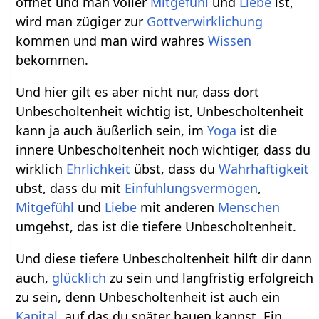
öffnet und man voller
Mitgefühl
und
Liebe
ist,
wird man zügiger zur
Gottverwirklichung
kommen und man wird wahres
Wissen
bekommen.
Und hier gilt es aber nicht nur, dass dort
Unbescholtenheit wichtig ist, Unbescholtenheit
kann ja auch äußerlich sein, im
Yoga
ist die
innere Unbescholtenheit noch wichtiger, dass du
wirklich
Ehrlichkeit
übst, dass du
Wahrhaftigkeit
übst, dass du mit
Einfühlungsvermögen
,
Mitgefühl
und
Liebe
mit anderen
Menschen
umgehst, das ist die tiefere Unbescholtenheit.
Und diese tiefere Unbescholtenheit hilft dir dann
auch,
glücklich
zu sein und langfristig erfolgreich
zu sein, denn Unbescholtenheit ist auch ein
Kapital
, auf das du später bauen kannst. Ein