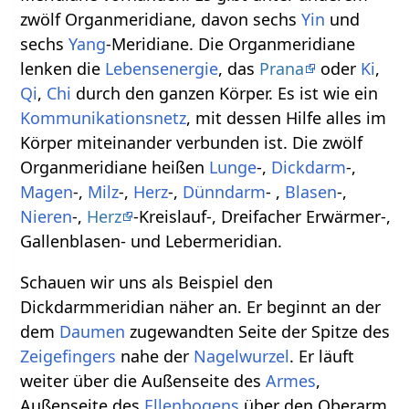
zwölf Organmeridiane, davon sechs
Yin
und
sechs
Yang
-Meridiane. Die Organmeridiane
lenken die
Lebensenergie
, das
Prana
oder
Ki
,
Qi
,
Chi
durch den ganzen Körper. Es ist wie ein
Kommunikationsnetz
, mit dessen Hilfe alles im
Körper miteinander verbunden ist. Die zwölf
Organmeridiane heißen
Lunge
-,
Dickdarm
-,
Magen
-,
Milz
-,
Herz
-,
Dünndarm
- ,
Blasen
-,
Nieren
-,
Herz
-Kreislauf-, Dreifacher Erwärmer-,
Gallenblasen- und Lebermeridian.
Schauen wir uns als Beispiel den
Dickdarmmeridian näher an. Er beginnt an der
dem
Daumen
zugewandten Seite der Spitze des
Zeigefingers
nahe der
Nagelwurzel
. Er läuft
weiter über die Außenseite des
Armes
,
Außenseite des
Ellenbogens
über den Oberarm