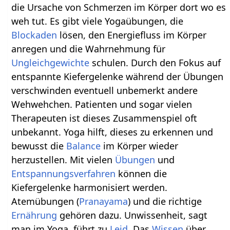
die Ursache von Schmerzen im Körper dort wo es
weh tut. Es gibt viele Yogaübungen, die
Blockaden
lösen, den Energiefluss im Körper
anregen und die Wahrnehmung für
Ungleichgewichte
schulen. Durch den Fokus auf
entspannte Kiefergelenke während der Übungen
verschwinden eventuell unbemerkt andere
Wehwehchen. Patienten und sogar vielen
Therapeuten ist dieses Zusammenspiel oft
unbekannt. Yoga hilft, dieses zu erkennen und
bewusst die
Balance
im Körper wieder
herzustellen. Mit vielen
Übungen
und
Entspannungsverfahren
können die
Kiefergelenke harmonisiert werden.
Atemübungen (
Pranayama
) und die richtige
Ernährung
gehören dazu. Unwissenheit, sagt
man im Yoga, führt zu
Leid
. Das
Wissen
über