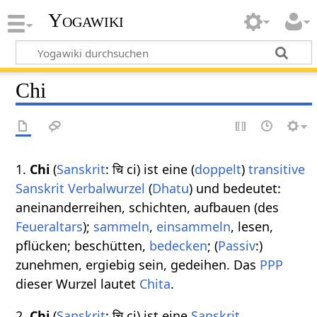
Yogawiki
Chi
1.
Chi
(
Sanskrit
: चि ci) ist eine (
doppelt
)
transitive
Sanskrit Verbalwurzel
(
Dhatu
) und bedeutet:
aneinanderreihen, schichten, aufbauen (des
Feueraltars
);
sammeln
,
einsammeln
, lesen,
pflücken; beschütten,
bedecken
; (
Passiv
:)
zunehmen, ergiebig sein, gedeihen. Das
PPP
dieser Wurzel lautet
Chita
.
2.
Chi
(
Sanskrit
: चि ci) ist eine
Sanskrit