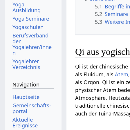
Yoga
5.1
Begriffe 
Ausbildung
5.2
Seminare
Yoga Seminare
5.3
Weitere I
Yogaschulen
Berufsverband
der
Yogalehrer/inne
Qi aus yogisch
n
Yogalehrer
Qi ist der chinesische
Verzeichnis
als Fluidum, als
Atem
als Orgon. Qi ist ein z
Navigation
physischer Atem bede
Hauptseite
Atmosphäre. Heutzutag
Gemeinschafts­
traditionelle chinesi
portal
auch der Tuina-Massa
Aktuelle
Ereignisse