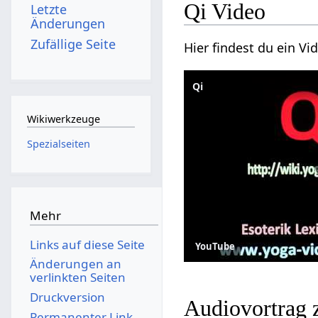
Qi Video
Letzte
Änderungen
Zufällige Seite
Hier findest du ein V
Qi
Wikiwerkzeuge
Spezialseiten
Mehr
Links auf diese Seite
YouTube
Änderungen an
verlinkten Seiten
Druckversion
Audiovortrag 
Permanenter Link