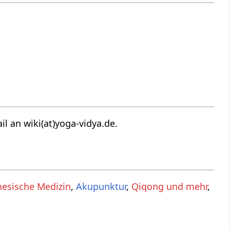
il an wiki(at)yoga-vidya.de.
inesische Medizin
,
Akupunktur
,
Qiqong und mehr
,