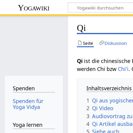
Yogawiki
Qi
Seite
Diskussion
Qi
ist die chinesisch
werden Chi bzw
Chi'i
.
Inhaltsverzeichnis
Spenden
1
Qi aus yogischer
Spenden für
Yoga Vidya
2
Qi Video
3
Audiovortrag zu
4
Qi Artikel ausb
Yoga lernen
5
Siehe auch