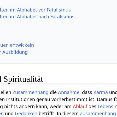
ften im Alphabet vor Fatalismus
ften im Alphabet nach Fatalismus
auen entwickeln
r Ausbildung
 Spiritualität
uellen
Zusammenhang
die
Annahme
, dass
Karma
un
n Institutionen genau vorherbestimmt ist. Daraus f
ung nichts ändern kann, weder am
Ablauf
des
Lebens
n
en
und
Gedanken
betrifft. In diesem
Zusammenhang