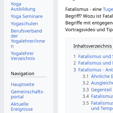
Yoga
Ausbildung
Fatalismus - eine
Tug
Begriff? Wozu ist Fat
Yoga Seminare
Begriffe mit entgegen
Yogaschulen
Vortragsvideo und Tip
Berufsverband
der
Yogalehrer/inne
n
Inhaltsverzeichnis
Yogalehrer
1
Fatalismus und S
Verzeichnis
2
Fatalismus und
3
Fatalismus - A
Navigation
3.1
Ähnliche 
3.2
Ausgleich
Hauptseite
3.3
Gegenteil
Gemeinschafts­
3.4
Fatalismu
portal
3.5
Fatalismu
Aktuelle
und Temp
Ereignisse