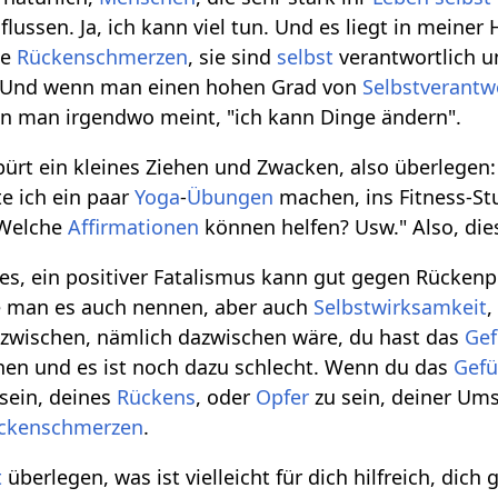
influssen. Ja, ich kann viel tun. Und es liegt in mein
ne
Rückenschmerzen
, sie sind
selbst
verantwortlich u
 Und wenn man einen hohen Grad von
Selbstverant
 man irgendwo meint, "ich kann Dinge ändern".
 ein kleines Ziehen und Zwacken, also überlegen: "
te ich ein paar
Yoga
-
Übungen
machen, ins Fitness-St
 Welche
Affirmationen
können helfen? Usw." Also, di
es, ein positiver Fatalismus kann gut gegen Rücken
e man es auch nennen, aber auch
Selbstwirksamkeit
,
azwischen, nämlich dazwischen wäre, du hast das
Gef
hen und es ist noch dazu schlecht. Wenn du das
Gefü
sein, deines
Rückens
, oder
Opfer
zu sein, deiner Ums
ckenschmerzen
.
t
überlegen, was ist vielleicht für dich hilfreich, dich