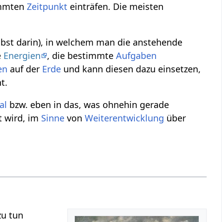
immten
Zeitpunkt
einträfen. Die meisten
elbst darin), in welchem man die anstehende
e
Energien
, die bestimmte
Aufgaben
en
auf der
Erde
und kann diesen dazu einsetzen,
t.
al
bzw. eben in das, was ohnehin gerade
t wird, im
Sinne
von
Weiterentwicklung
über
u tun