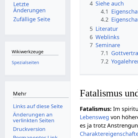
4
Siehe auch
Letzte
Änderungen
4.1
Eigenscha
Zufällige Seite
4.2
Eigenscha
5
Literatur
6
Weblinks
7
Seminare
Wikiwerkzeuge
7.1
Gottvertr
7.2
Yogalehre
Spezialseiten
Fatalismus und
Mehr
Links auf diese Seite
Fatalismus:
Im spirit
Änderungen an
Lebensweg
von höhere
verlinkten Seiten
es ja trotz Anstreng
Druckversion
Charaktereigenschaft
Permanenter Link