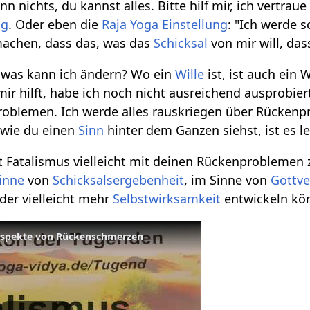
 nichts, du kannst alles. Bitte hilf mir, ich vertraue 
ng
. Oder eben die
Raja Yoga
Einstellung
: "Ich werde 
machen, dass das, was das
Schicksal
von mir will, da
, was kann ich ändern? Wo ein
Wille
ist, ist auch ein 
mir hilft, habe ich noch nicht ausreichend ausprobier
roblemen. Ich werde alles rauskriegen über Rückenp
owie du einen
Sinn
hinter dem Ganzen siehst, ist es le
t Fatalismus vielleicht mit deinen Rückenproblemen 
inne
von
Schicksalsergebenheit
, im Sinne von
Gottve
der vielleicht mehr
Selbstwirksamkeit
entwickeln kön
 Aspekte von Rückenschmerzen