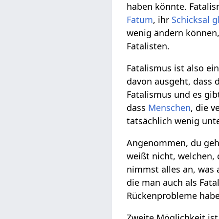
haben könnte. Fatalis
Fatum
, ihr
Schicksal
g
wenig ändern können,
Fatalisten.
Fatalismus ist also e
davon ausgeht, dass d
Fatalismus und es gibt
dass
Menschen
, die v
tatsächlich wenig unt
Angenommen, du gehst
weißt nicht, welchen,
nimmst alles an, wa
die man auch als Fata
Rückenprobleme habe
Zweite Möglichkeit ist