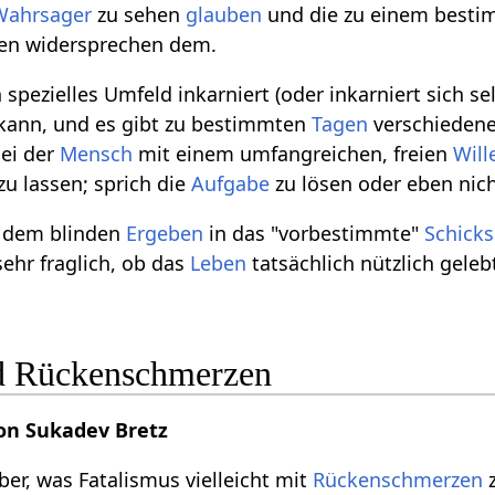
Wahrsager
zu sehen
glauben
und die zu einem best
gen widersprechen dem.
 spezielles Umfeld inkarniert (oder inkarniert sich s
kann, und es gibt zu bestimmten
Tagen
verschieden
sei der
Mensch
mit einem umfangreichen, freien
Will
zu lassen; sprich die
Aufgabe
zu lösen oder eben nich
o dem blinden
Ergeben
in das "vorbestimmte"
Schicks
 sehr fraglich, ob das
Leben
tatsächlich nützlich geleb
d Rückenschmerzen
on Sukadev Bretz
er, was Fatalismus vielleicht mit
Rückenschmerzen
z