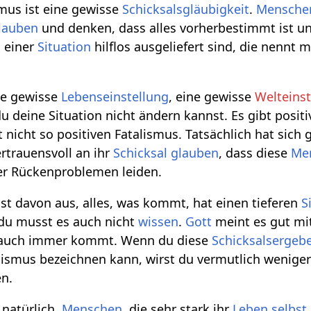
mus ist eine gewisse
Schicksalsgläubigkeit
.
Mensche
lauben
und denken, dass alles vorherbestimmt ist un
 einer
Situation
hilflos ausgeliefert sind, die nennt 
ine gewisse
Lebenseinstellung
, eine gewisse
Welteinst
u deine Situation nicht ändern kannst. Es gibt posit
 nicht so positiven Fatalismus. Tatsächlich hat sich g
ertrauensvoll an ihr
Schicksal
glauben
, dass diese
Me
er Rückenproblemen leiden.
 davon aus, alles, was kommt, hat einen tieferen
S
 du musst es auch nicht
wissen
.
Gott
meint es gut mit
s auch immer kommt. Wenn du diese
Schicksalsergeb
lismus bezeichnen kann, wirst du vermutlich wenige
n.
 natürlich,
Menschen
, die sehr stark ihr
Leben
selbst