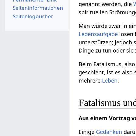
genannt werden, die
Seiten­­informationen
spirituellen Strömun
Seitenlogbücher
Man würde zwar in ein
Lebensaufgabe
lösen 
unterstützen; jedoch 
Dinge zu tun oder sie 
Beim Fatalismus, als
geschieht, ist es also
mehrere
Leben
.
Fatalismus un
Aus einem Vortrag v
Einige
Gedanken
darüb