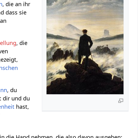
n
, die an ihr
d dass sie
man
ellung
, die
iven
ezeigt,
nschen
inn
, du
 dir und du
enheit
hast,
r
in die Hand nehmen, die also davon ausgehen: