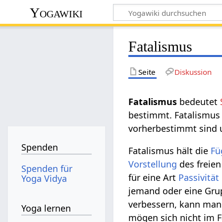
Yogawiki
Fatalismus
Seite
Diskussion
Fatalismus
bedeutet
bestimmt. Fatalismus 
vorherbestimmt sind
Spenden
Fatalismus hält die
Fü
Vorstellung
des freie
Spenden für
für eine Art
Passivität
Yoga Vidya
jemand oder eine Gru
verbessern, kann ma
Yoga lernen
mögen sich nicht im 