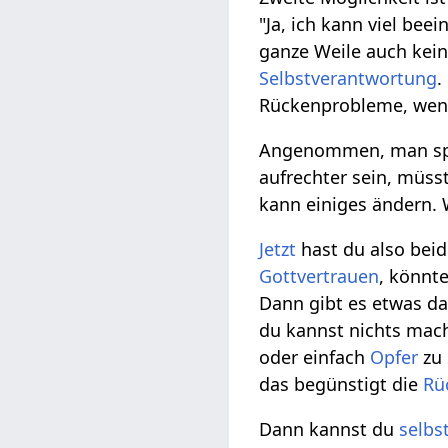
"Ja, ich kann viel bee
ganze Weile auch kei
Selbstverantwortung
.
Rückenprobleme, wenn
Angenommen, man spürt
aufrechter sein, müss
kann einiges ändern.
Jetzt
hast du also beid
Gottvertrauen
, könnt
Dann gibt es etwas d
du kannst nichts mac
oder einfach
Opfer
zu 
das begünstigt die
Rü
Dann kannst du
selbs