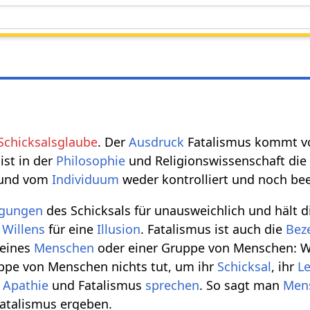
Schicksalsglaube
. Der
Ausdruck
Fatalismus kommt vom
ist in der
Philosophie
und Religionswissenschaft di
 und vom
Individuum
weder kontrolliert und noch be
gungen
des Schicksals für unausweichlich und hält d
n
Willens
für eine
Illusion
. Fatalismus ist auch die
Bez
eines
Menschen
oder einer Gruppe von Menschen: 
ppe von Menschen nichts tut, um ihr
Schicksal
, ihr
L
n
Apathie
und Fatalismus
sprechen
. So sagt man
Men
Fatalismus ergeben.