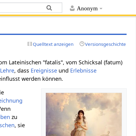
Anonym
Quelltext anzeigen
Versionsgeschichte
 Lateinischen "fatalis", vom Schicksal (fatum)
e
Lehre
, dass
Ereignisse
und
Erlebnisse
einflusst werden können.
ie
eichnung
Wenn
eben
zu
schen
, sie