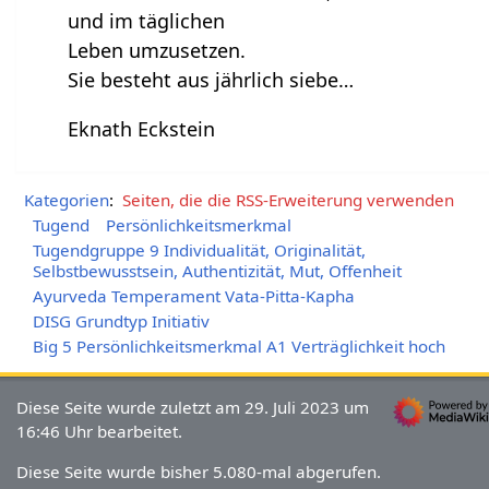
und im täglichen
Leben umzusetzen.
Sie besteht aus jährlich siebe…
Eknath Eckstein
Kategorien
:
Seiten, die die RSS-Erweiterung verwenden
Tugend
Persönlichkeitsmerkmal
Tugendgruppe 9 Individualität, Originalität,
Selbstbewusstsein, Authentizität, Mut, Offenheit
Ayurveda Temperament Vata-Pitta-Kapha
DISG Grundtyp Initiativ
Big 5 Persönlichkeitsmerkmal A1 Verträglichkeit hoch
Diese Seite wurde zuletzt am 29. Juli 2023 um
16:46 Uhr bearbeitet.
Diese Seite wurde bisher 5.080-mal abgerufen.