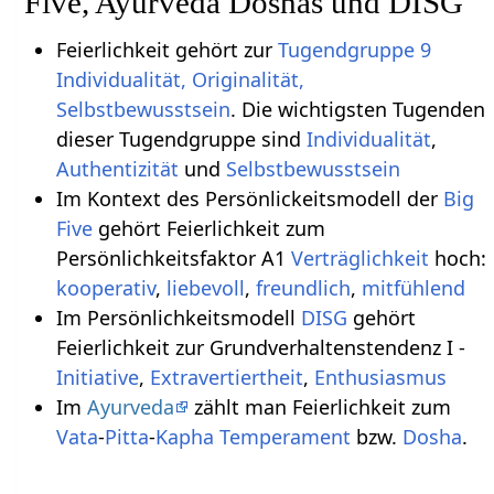
Five, Ayurveda Doshas und DISG
Feierlichkeit gehört zur
Tugendgruppe 9
Individualität, Originalität,
Selbstbewusstsein
. Die wichtigsten Tugenden
dieser Tugendgruppe sind
Individualität
,
Authentizität
und
Selbstbewusstsein
Im Kontext des Persönlickeitsmodell der
Big
Five
gehört Feierlichkeit zum
Persönlichkeitsfaktor A1
Verträglichkeit
hoch:
kooperativ
,
liebevoll
,
freundlich
,
mitfühlend
Im Persönlichkeitsmodell
DISG
gehört
Feierlichkeit zur Grundverhaltenstendenz I -
Initiative
,
Extravertiertheit
,
Enthusiasmus
Im
Ayurveda
zählt man Feierlichkeit zum
Vata
-
Pitta
-
Kapha
Temperament
bzw.
Dosha
.