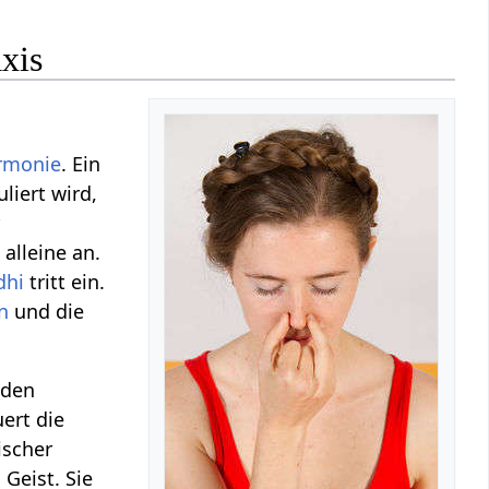
xis
rmonie
. Ein
liert wird,
r
alleine an.
dhi
tritt ein.
n
und die
 den
ert die
ischer
 Geist. Sie