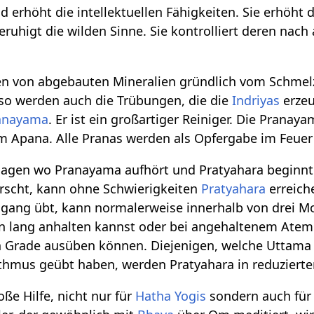
 erhöht die intellektuellen Fähigkeiten. Sie erhöht d
eruhigt die wilden Sinne. Sie kontrolliert deren nach
.
ten von abgebauten Mineralien gründlich vom Schmel
so werden auch die Trübungen, die die
Indriyas
erzeu
anayama
. Er ist ein großartiger Reiniger. Die Pranaya
m Apana. Alle Pranas werden als Opfergabe im Feuer
 sagen wo Pranayama aufhört und Pratyahara beginnt.
rscht, kann ohne Schwierigkeiten
Pratyahara
erreich
ang übt, kann normalerweise innerhalb von drei M
n lang anhalten kannst oder bei angehaltenem Ate
n Grade ausüben können. Diejenigen, welche Uttama
ythmus geübt haben, werden Pratyahara in reduzie
ße Hilfe, nicht nur für
Hatha Yogis
sondern auch fü