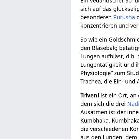
Ein vedantischer Schü
sich auf das glückseli
besonderen
Purusha
o
konzentrieren und ver
So wie ein Goldschmie
den Blasebalg betätig
Lungen aufbläst, d.h.
Lungentätigkeit und i
Physiologie“ zum Stud
Trachea, die Ein- und 
Triveni
ist ein Ort, an
dem sich die drei
Nad
Ausatmen ist der inn
Kumbhaka. Kumbhaka b
die verschiedenen Kör
aus den Lungen, dem M