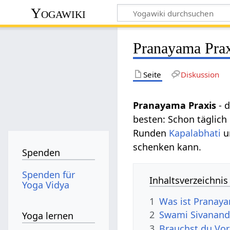
Yogawiki
Pranayama Prax
Seite
Diskussion
Pranayama Praxis
- 
besten: Schon täglich
Runden
Kapalabhati
un
schenken kann.
Spenden
Spenden für
Inhaltsverzeichnis
Yoga Vidya
1
Was ist Pranaya
2
Swami Sivanand
Yoga lernen
3
Brauchst du Vor