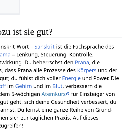
u ist sie gut?
anskrit-Wort –
Sanskrit
ist die Fachsprache des
yama
= Lenkung, Steuerung, Kontrolle.
uptwirkung. Du beherrschst den
Prana
, die
, dass Prana alle Prozesse des
Körpers
und der
gut; du fühlst dich voller
Energie
und Power. Die
off
im
Gehirn
und im
Blut
, verbessern die
n dem 5-wöchigen
Atemkurs
für Einsteiger von
 gut geht, sich deine Gesundheit verbessert, du
nnst. Du lernst eine ganze Reihe von Grund-
 sich zur täglichen Praxis. Auf dieses
ugreifen!