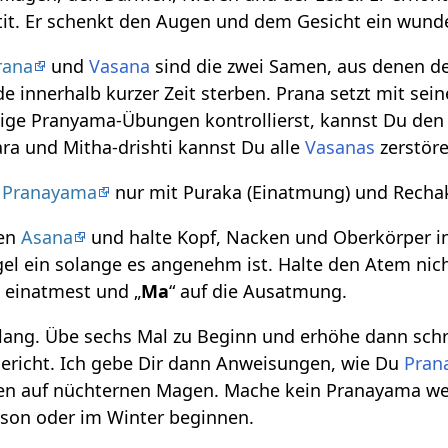
it. Er schenkt den Augen und dem Gesicht ein wund
rana
und
Vasana
sind die zwei Samen, aus denen de
e innerhalb kurzer Zeit sterben. Prana setzt mit se
ge Pranyama-Übungen kontrollierst, kannst Du den G
ra und Mitha-drishti kannst Du alle
Vasanas
zerstöre
s
Pranayama
nur mit Puraka (Einatmung) und Recha
men
Asana
und halte Kopf, Nacken und Oberkörper in
el ein solange es angenehm ist. Halte den Atem nic
 einatmest und „
Ma
“ auf die Ausatmung.
lang. Übe sechs Mal zu Beginn und erhöhe dann schri
Bericht. Ich gebe Dir dann Anweisungen, wie Du
Pran
n auf nüchternen Magen. Mache kein Pranayama wenn 
son oder im Winter beginnen.