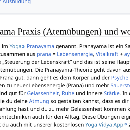
r Ausbildung
yama Praxis (Atemübungen) und woz
n im
Yoga
Pranayama
genannt. Pranayama ist ein S
h zusammen aus
prana
=
Lebensenergie
,
Vitalkraft
+
a
ie „Steuerung der Lebenskraft“ und das ist seine Ha
Atemübungen. Die Pranayama-Theorie geht davon aus
t Prana gut, dann geht es dem Körper und der
Psyche
en zu neuer Lebensenergie (Prana) und mehr
Sauerst
ind gut für
Gelassenheit
,
Ruhe
und innere
Stärke
. I
wie du deine
Atmung
so gestalten kannst, dass es dir
rahlung hast und du zu mehr Gelassenheit kommen ka
echniken auch für den Alltag. Diese Übungen eignen
 du auch mit unserer kostenlosen
Yoga Vidya App
z