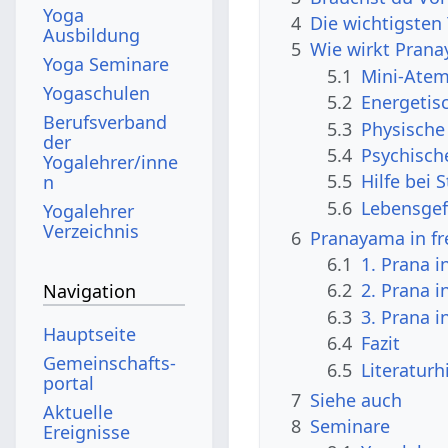
Yoga
4
Die wichtigste
Ausbildung
5
Wie wirkt Pran
Yoga Seminare
5.1
Mini-Atem
Yogaschulen
5.2
Energetis
Berufsverband
5.3
Physische
der
5.4
Psychisch
Yogalehrer/inne
5.5
Hilfe bei 
n
5.6
Lebensgef
Yogalehrer
Verzeichnis
6
Pranayama in fr
6.1
1. Prana 
6.2
2. Prana 
Navigation
6.3
3. Prana 
Hauptseite
6.4
Fazit
Gemeinschafts­
6.5
Literaturh
portal
7
Siehe auch
Aktuelle
8
Seminare
Ereignisse