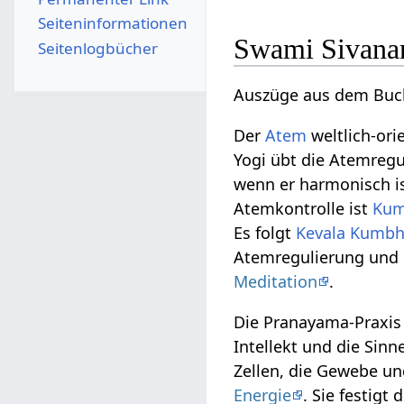
Seiten­­informationen
Swami Sivanan
Seitenlogbücher
Auszüge aus dem Buc
Der
Atem
weltlich-ori
Yogi übt die Atemregu
wenn er harmonisch ist
Atemkontrolle ist
Kum
Es folgt
Kevala Kumb
Atemregulierung und 
Meditation
.
Die Pranayama-Praxis 
Intellekt und die Sin
Zellen, die Gewebe u
Energie
. Sie festigt