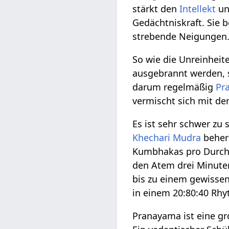
stärkt den
Intellekt
und
Gedächtniskraft. Sie b
strebende Neigungen
So wie die Unreinhei
ausgebrannt werden, 
darum regelmäßig
Pr
vermischt sich mit de
Es ist sehr schwer zu
Khechari Mudra
beher
Kumbhakas pro Durchg
den Atem drei Minute
bis zu einem gewisse
in einem 20:80:40 Rh
Pranayama ist eine gro