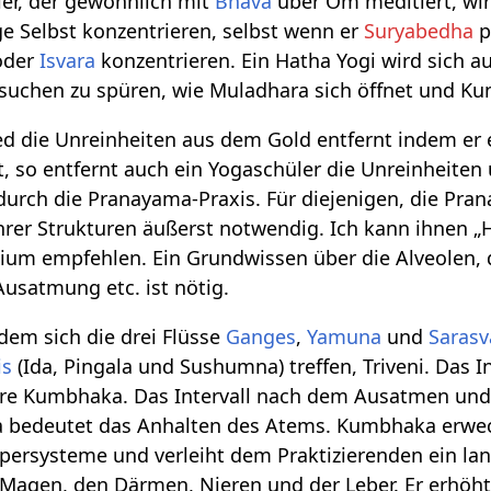
ler, der gewöhnlich mit
Bhava
über Om meditiert, wir
ge Selbst konzentrieren, selbst wenn er
Suryabedha
p
der
Isvara
konzentrieren. Ein Hatha Yogi wird sich a
suchen zu spüren, wie Muladhara sich öffnet und Ku
d die Unreinheiten aus dem Gold entfernt indem er e
t, so entfernt auch ein Yogaschüler die Unreinheiten
 durch die Pranayama-Praxis. Für diejenigen, die Pr
hrer Strukturen äußerst notwendig. Ich kann ihnen „Ha
ium empfehlen. Ein Grundwissen über die Alveolen, d
Ausatmung etc. ist nötig.
 dem sich die drei Flüsse
Ganges
,
Yamuna
und
Sarasv
is
(Ida, Pingala und Sushumna) treffen, Triveni. Das
ere Kumbhaka. Das Intervall nach dem Ausatmen und 
edeutet das Anhalten des Atems. Kumbhaka erweckt d
persysteme und verleiht dem Praktizierenden ein lan
agen, den Därmen, Nieren und der Leber. Er erhöht 