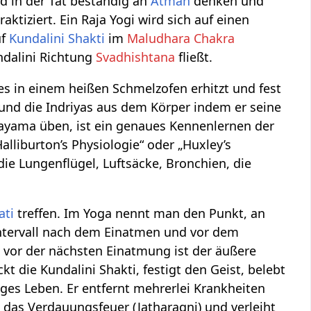
d in der Tat beständig an
Atman
denken und
raktiziert. Ein Raja Yogi wird sich auf einen
uf
Kundalini
Shakti
im
Maludhara Chakra
ndalini Richtung
Svadhishtana
fließt.
s in einem heißen Schmelzofen erhitzt und fest
 und die Indriyas aus dem Körper indem er seine
anayama üben, ist ein genaues Kennenlernen der
lliburton’s Physiologie“ oder „Huxley’s
ie Lungenflügel, Luftsäcke, Bronchien, die
ati
treffen. Im Yoga nennt man den Punkt, an
 Intervall nach dem Einatmen und vor dem
vor der nächsten Einatmung ist der äußere
ie Kundalini Shakti, festigt den Geist, belebt
ges Leben. Er entfernt mehrerlei Krankheiten
das Verdauungsfeuer (Jatharagni) und verleiht