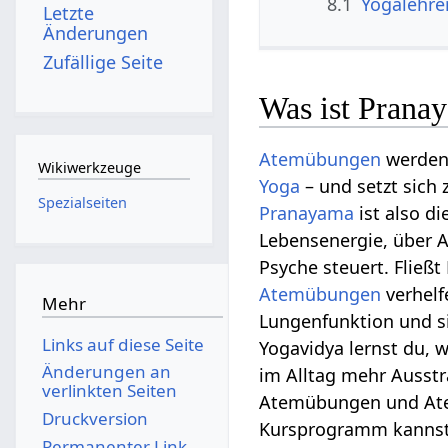
8.1
Yogalehre
Letzte
Änderungen
Zufällige Seite
Was ist Prana
Atemübungen
werde
Wikiwerkzeuge
Yoga
– und setzt sic
Spezialseiten
Pranayama
ist also d
Lebensenergie, über 
Psyche steuert. Fließ
Atemübungen
verhelf
Mehr
Lungenfunktion und s
Links auf diese Seite
Yogavidya lernst du, 
Änderungen an
im Alltag mehr Ausst
verlinkten Seiten
Atemübungen und Atemt
Druckversion
Kursprogramm kannst
Permanenter Link