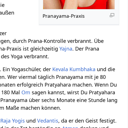
ie
 außen
Pranayama-Praxis
zer
gen, durch Prana-Kontrolle verbrannt. Übe
ma-Praxis ist gleichzeitig
Yajna
. Der Prana
 des Yoga verbrannt.
 Ein Yogaschüler, der
Kevala Kumbhaka
und die
en. Wer viermal täglich Pranayama mit je 80
onaten erfolgreich Pratyahara machen. Wenn Du
m 180 Mal
Om
sagen kannst, wirst Du Pratyahara
 Pranayama über sechs Monate eine Stunde lang
rtem Maße machen können.
r
Raja Yogis
und
Vedantis
, da er den Geist festigt.