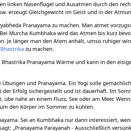
en linken Nasenflügel und Ausatmen durch den recht
w. erzeugt Gleichgewicht im Geist und in der Atmun
Suryabheda Pranayama zu machen. Man atmet vorzugsw
. Bei Murcha Kumbhaka wird das Atmen bis kurz bev
n. Je länger man den Atem anhält, umso ruhiger wird 
d
Bhastrika
zu machen.
ch Bhastrika Pranayama Wärme und kann in den eisig
e Übungen und Pranayama. Ein Yogi solle gemächlich ü
 der Erfolg sichergestellt und ist dauerhaft. Im S
, übe nahe an einem Fluss, See oder am Meer. Wenn 
, um den Körper im Sommer zu kühlen.
ayama. Sei an Kumbhaka nur dann interessiert, wenn
ta sagt: „Pranayama Parayanah - Ausschließlich versun