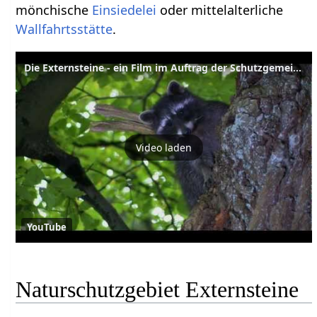
mönchische
Einsiedelei
oder mittelalterliche
Wallfahrtsstätte
.
Die Externsteine - ein Film im Auftrag der Schutzgemeinschaft
Video laden
YouTube
Naturschutzgebiet Externsteine