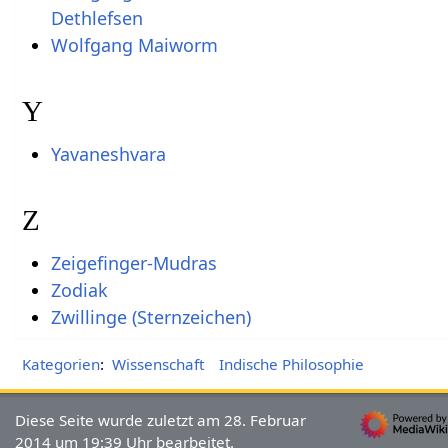
Dethlefsen
Wolfgang Maiworm
Y
Yavaneshvara
Z
Zeigefinger-Mudras
Zodiak
Zwillinge (Sternzeichen)
Kategorien
:
Wissenschaft
Indische Philosophie
Diese Seite wurde zuletzt am 28. Februar
2014 um 19:39 Uhr bearbeitet.