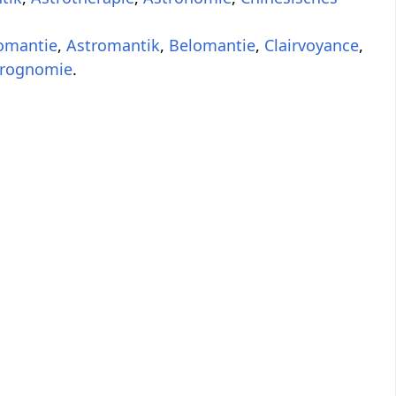
omantie
,
Astromantik
,
Belomantie
,
Clairvoyance
,
irognomie
.