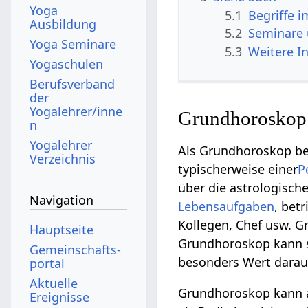
Yoga
5.1
Begriffe 
Ausbildung
5.2
Seminare
Yoga Seminare
5.3
Weitere I
Yogaschulen
Berufsverband
der
Yogalehrer/inne
Grundhoroskop
n
Yogalehrer
Als Grundhoroskop be
Verzeichnis
typischerweise einer
P
über die astrologisc
Navigation
Lebensaufgaben
, betr
Kollegen, Chef usw. G
Hauptseite
Grundhoroskop kann s
Gemeinschafts­
besonders Wert darau
portal
Aktuelle
Grundhoroskop kann a
Ereignisse