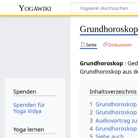
Yogawiki
Grundhorosko
Seite
Diskussion
Grundhoroskop
: Ge
Grundhoroskop aus d
Inhaltsverzeichnis
Spenden
1
Grundhoroskop
Spenden für
Yoga Vidya
2
Grundhoroskop
3
Audiovortrag z
4
Grundhoroskop 
Yoga lernen
5
Siehe auch