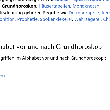
,
Grundhoroskop
,
Häusertabellen
,
Mondknoten
.
tsdeutung gehören Begriffe wie
Dermographie
,
Aer
onition
,
Prophetie
,
Spökenkiekerei
,
Wahrsagerei
,
Ch
phabet vor und nach Grundhoroskop
Begriffen im Alphabet vor und nach Grundhoroskop :
ten