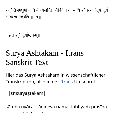
स्त्रीतैलमधुमांसानि ये त्यजन्ति रवेर्दिने ।न व्याधि शोक दारिद्र्यं सूर्य
लोकं च गच्छति ॥११॥
॥इति श्रीसूर्याष्टकम्॥
Surya Ashtakam - Itrans
Sanskrit Text
Hier das Surya Ashtakam in wissenschaftlicher
Transkription, also in der
Itrans
Umschrift:
||śrīsūryāṣṭakam||
sāmba uvāca – ādideva namastubhyaṁ prasīda