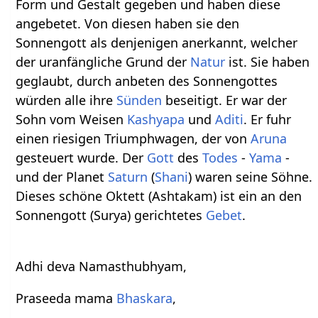
Form und Gestalt gegeben und haben diese
angebetet. Von diesen haben sie den
Sonnengott als denjenigen anerkannt, welcher
der uranfängliche Grund der
Natur
ist. Sie haben
geglaubt, durch anbeten des Sonnengottes
würden alle ihre
Sünden
beseitigt. Er war der
Sohn vom Weisen
Kashyapa
und
Aditi
. Er fuhr
einen riesigen Triumphwagen, der von
Aruna
gesteuert wurde. Der
Gott
des
Todes
-
Yama
-
und der Planet
Saturn
(
Shani
) waren seine Söhne.
Dieses schöne Oktett (Ashtakam) ist ein an den
Sonnengott (Surya) gerichtetes
Gebet
.
Adhi deva Namasthubhyam,
Praseeda mama
Bhaskara
,