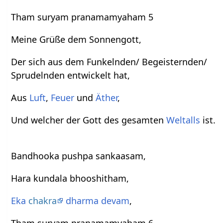
Tham suryam pranamamyaham 5
Meine Grüße dem Sonnengott,
Der sich aus dem Funkelnden/ Begeisternden/
Sprudelnden entwickelt hat,
Aus
Luft
,
Feuer
und
Äther
,
Und welcher der Gott des gesamten
Weltalls
ist.
Bandhooka pushpa sankaasam,
Hara kundala bhooshitham,
Eka
chakra
dharma
devam
,
Tham suryam pranamamyaham 6