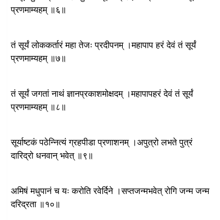
प्रणमाम्यहम् ॥६॥
तं सूर्यं लोककर्तारं महा तेजः प्रदीपनम् ।महापाप हरं देवं तं सूर्यं
प्रणमाम्यहम् ॥७॥
तं सूर्यं जगतां नाथं ज्ञानप्रकाशमोक्षदम् ।महापापहरं देवं तं सूर्यं
प्रणमाम्यहम् ॥८॥
सूर्याष्टकं पठेन्नित्यं ग्रहपीडा प्रणाशनम् ।अपुत्रो लभते पुत्रं
दारिद्रो धनवान् भवेत् ॥९॥
अमिषं मधुपानं च यः करोति रवेर्दिने ।सप्तजन्मभवेत् रोगि जन्म जन्म
दरिद्रता ॥१०॥