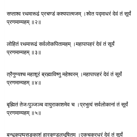
सप्ताश्व रथमारूढं प्रचण्डं कश्यपात्मजम् ।श्वेत पद्माधरं देवं तं सूर्यं
प्रणमाम्यहम् ॥२॥
लोहितं रथमारूढं सर्वलोकपितामहम् ।महापापहरं देवं तं सूर्यं
प्रणमाम्यहम् ॥३॥
त्रैगुण्यश्च महाशूरं ब्रह्माविष्णु महेश्वरम् ।महापापहरं देवं तं सूर्यं
प्रणमाम्यहम् ॥४॥
बृह्मितं तेजःपुञ्जञ्च वायुराकाशमेव च ।प्रभुत्वं सर्वलोकानां तं सूर्यं
प्रणमाम्यहम् ॥५॥
बन्धूकपुष्पसङ्काशं हारकुण्डलभूषितम् ।एकचक्रधरं देवं तं सूर्यं