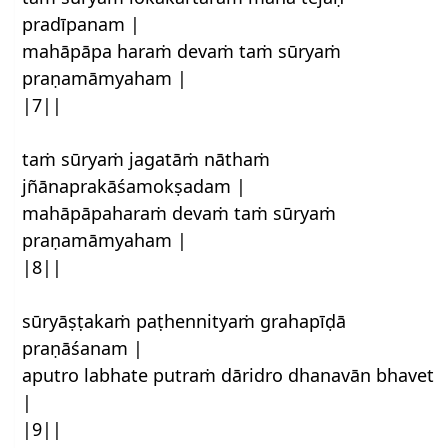
pradīpanam |
mahāpāpa haraṁ devaṁ taṁ sūryaṁ
praṇamāmyaham |
|7||
taṁ sūryaṁ jagatāṁ nāthaṁ
jñānaprakāśamokṣadam |
mahāpāpaharaṁ devaṁ taṁ sūryaṁ
praṇamāmyaham |
|8||
sūryāṣṭakaṁ paṭhennityaṁ grahapīḍā
praṇāśanam |
aputro labhate putraṁ dāridro dhanavān bhavet
|
|9||