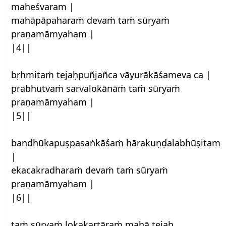
maheśvaram |
mahāpāpaharaṁ devaṁ taṁ sūryaṁ
praṇamāmyaham |
|4||
bṛhmitaṁ tejaḥpuñjañca vāyurākāśameva ca |
prabhutvaṁ sarvalokānāṁ taṁ sūryaṁ
praṇamāmyaham |
|5||
bandhūkapuṣpasaṅkāśaṁ hārakuṇḍalabhūṣitam
|
ekacakradharaṁ devaṁ taṁ sūryaṁ
praṇamāmyaham |
|6||
taṁ sūryaṁ lokakartāraṁ mahā tejaḥ