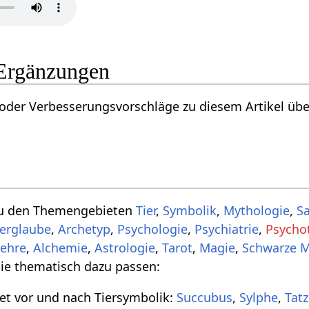
Ergänzungen
der Verbesserungsvorschläge zu diesem Artikel über
zu den Themengebieten
Tier
,
Symbolik
,
Mythologie
,
S
erglaube
,
Archetyp
,
Psychologie
,
Psychiatrie
,
Psychot
ehre
,
Alchemie
,
Astrologie
,
Tarot
,
Magie
,
Schwarze 
die thematisch dazu passen:
et vor und nach Tiersymbolik:
Succubus
,
Sylphe
,
Tat