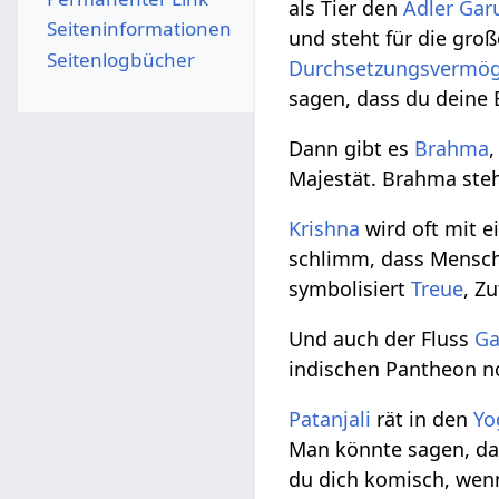
als Tier den
Adler
Gar
Seiten­­informationen
und steht für die gro
Seitenlogbücher
Durchsetzungsvermö
sagen, dass du deine
Dann gibt es
Brahma
,
Majestät. Brahma steh
Krishna
wird oft mit e
schlimm, dass Mensche
symbolisiert
Treue
, Z
Und auch der Fluss
G
indischen Pantheon no
Patanjali
rät in den
Yo
Man könnte sagen, dass
du dich komisch, wenn