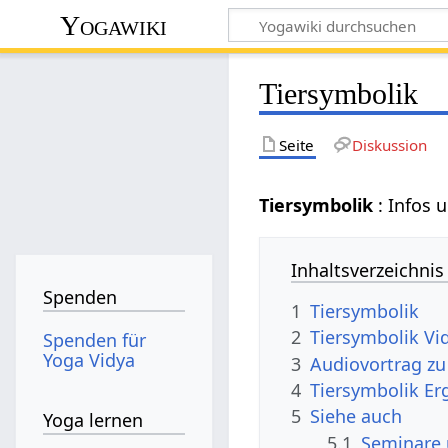
Yogawiki
Tiersymbolik
Seite
Diskussion
Tiersymbolik
: Infos 
Inhaltsverzeichnis
Spenden
1
Tiersymbolik
2
Tiersymbolik Vi
Spenden für
Yoga Vidya
3
Audiovortrag zu
4
Tiersymbolik E
5
Siehe auch
Yoga lernen
5.1
Seminare