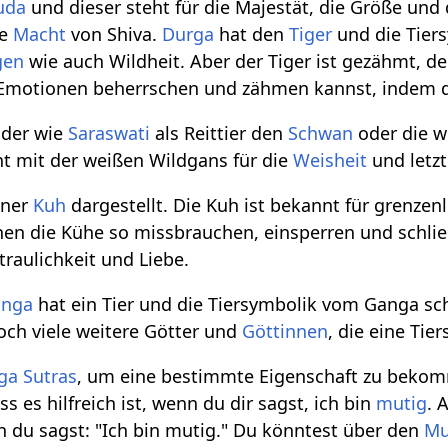
uda
und dieser steht für die Majestät, die Größe und
ße
Macht
von Shiva.
Durga
hat den
Tiger
und die Tiers
gen
wie auch Wildheit. Aber der Tiger ist gezähmt, d
 Emotionen beherrschen und zähmen kannst, indem du
 der wie
Saraswati
als Reittier den
Schwan
oder die w
t mit der weißen Wildgans für die
Weisheit
und letzt
iner
Kuh
dargestellt. Die Kuh ist bekannt für grenzen
n die Kühe so missbrauchen, einsperren und schließ
utraulichkeit und Liebe.
anga
hat ein Tier und die Tiersymbolik vom Ganga schl
ch viele weitere Götter und
Göttinnen
, die eine Tie
ga Sutras
, um eine bestimmte Eigenschaft zu bekom
 es hilfreich ist, wenn du dir sagst, ich bin
mutig
. 
 du sagst: "Ich bin mutig." Du könntest über den
Mu