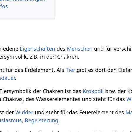
nfos
chiedene
Eigenschaften
des
Menschen
und für verschi
iersymbolik, z.B. in den Chakren.
ht für das Erdelement. Als
Tier
gibt es dort den Elefa
sdauer
.
 Tiersymbolik der Chakren ist das
Krokodil
bzw. der K
n Chakras, des Wasserelementes und steht für das
W
ist der
Widder
und steht für das Feuerelement des
Ma
usiasmus
,
Begeisterung
.