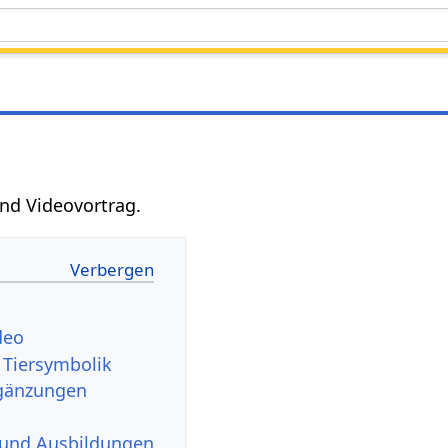
und Videovortrag.
deo
 Tiersymbolik
rgänzungen
 und Ausbildungen