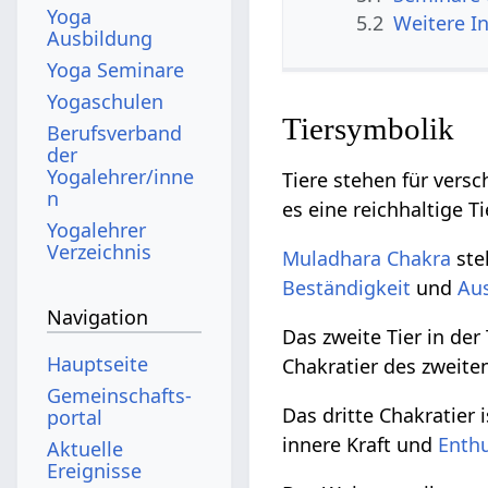
Yoga
5.2
Weitere I
Ausbildung
Yoga Seminare
Yogaschulen
Tiersymbolik
Berufsverband
der
Yogalehrer/inne
Tiere stehen für vers
n
es eine reichhaltige T
Yogalehrer
Verzeichnis
Muladhara Chakra
ste
Beständigkeit
und
Au
Navigation
Das zweite Tier in der
Hauptseite
Chakratier des zweite
Gemeinschafts­
Das dritte Chakratier 
portal
innere Kraft und
Enth
Aktuelle
Ereignisse