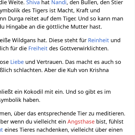
 die Weite.
Shiva
hat
Nandi
, den Bullen, den Stier
ymbolik des Tigers ist Macht, Kraft und
enn Durga reitet auf dem Tiger. Und so kann man
 Hingabe an die göttliche Mutter hast.
eiße Wildgans hat. Diese steht für
Reinheit
und
lich für die
Freiheit
des Gottverwirklichten.
lose
Liebe
und Vertrauen. Das macht es auch so
lich schlachten. Aber die Kuh von Krishna
ießt ein Kokodil mit ein. Und so gibt es im
rsymbolik haben.
men, über das entsprechende Tier zu meditieren.
Aber wenn du vielleicht ein
Angsthase
bist, fühlst
t
eines Tieres nachdenken, vielleicht über einen