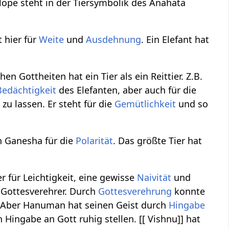
ilope steht in der Tiersymbolik des Anahata
t hier für
Weite
und
Ausdehnung
. Ein Elefant hat
en Gottheiten hat ein Tier als ein Reittier. Z.B.
Bedächtigkeit
des Elefanten, aber auch für die
zu lassen. Er steht für die
Gemütlichkeit
und so
n Ganesha für die
Polarität
. Das größte Tier hat
r für Leichtigkeit, eine gewisse
Naivität
und
e Gottesverehrer. Durch
Gottesverehrung
konnte
st. Aber Hanuman hat seinen Geist durch
Hingabe
ingabe an Gott ruhig stellen. [[ Vishnu]] hat