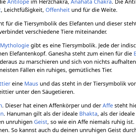
die
Antilope
im Herzchakra,
Anahata Chakra
. Die Ant
t
, Leichtfüßigkeit,
Offenheit
und für die Weite.
t für die Tiersymbolik des Elefanten und dieser steh
 verbindet verschiedene Tiere miteinander.
n
Mythologie
gibt es eine Tiersymbolik. Jede der indisch
nen Elefantenkopf. Ganesha steht zum einen für die
deraus zu marschieren und sich von nichts aufhalten 
 meisten Fällen ein ruhiges, gemütliches Tier.
ttier
eine
Maus
und das steht in der Tiersymbolik vo
Reittier unter den Säugetieren.
n
. Dieser hat einen Affenkörper und der
Affe
steht hie
en
. Hanuman gilt als der ideale
Bhakta
, als der ideal
 den unruhigen
Geist
, so wie ein Affe niemals ruhig i
. So kannst auch du deinen unruhigen Geist durch H