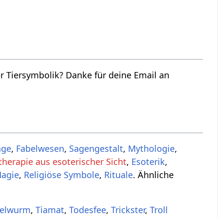
 Tiersymbolik? Danke für deine Email an
age
,
Fabelwesen
,
Sagengestalt
,
Mythologie
,
herapie aus esoterischer Sicht
,
Esoterik
,
Magie
,
Religiöse Symbole
,
Rituale
. Ähnliche
zelwurm
,
Tiamat
,
Todesfee
,
Trickster
,
Troll