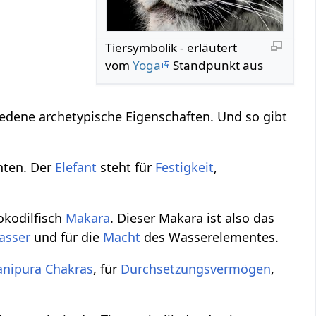
Tiersymbolik - erläutert
vom
Yoga
Standpunkt aus
edene archetypische Eigenschaften. Und so gibt
nten. Der
Elefant
steht für
Festigkeit
,
okodilfisch
Makara
. Dieser Makara ist also das
asser
und für die
Macht
des Wasserelementes.
nipura Chakras
, für
Durchsetzungsvermögen
,