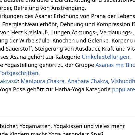
örper, Befreiung von Anstrengung.
irkungen des Asana: Erhöhung von Prana der Lebense
s Energieniveau erhöht, Dehnung und Kompression für
von Herz Kreislauf-, Lungen Atmungs-, Verdauungs-
ung der Wirbelsäule, Knochen und Gelenke, Körper 
d Sauerstoff, Steigerung von Ausdauer, Kraft und Vita
eses Asana gehört zur Kategorie
Umkehrstellungen
.
se Yogastellung gehört zu der Gruppe
Asanas mit Bli
Fortgeschritten
.
akras
:
Manipura Chakra
,
Anahata Chakra
,
Vishuddh
 Yoga Pose gehört zur Hatha-Yoga Kategorie
populäre
bücher, Yogamatten, Yogakissen und vieles mehr
ade Kindern macht Yoga besonders Spaß