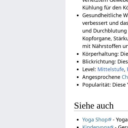
Kühlung für den K
Gesundheitliche W
verbessert und da
und Durchblutung 
Kopforgane, Stärk
mit Nährstoffen un
Körperhaltung: Di
Blickrichtung: Die
Level:
Mittelstufe
,
Angesprochene
Ch
Popularität: Diese
Siehe auch
Yoga Shop
- Yoga
Kinderyoga
- Ger