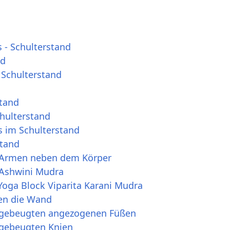
 - Schulterstand
nd
Schulterstand
stand
chulterstand
 im Schulterstand
stand
t Armen neben dem Körper
 Ashwini Mudra
Yoga Block Viparita Karani Mudra
en die Wand
t gebeugten angezogenen Füßen
 gebeugten Knien