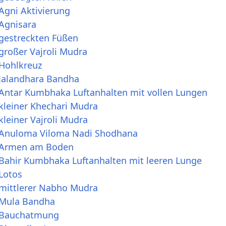
Agni Aktivierung
 Agnisara
 gestreckten Füßen
großer Vajroli Mudra
 Hohlkreuz
 Jalandhara Bandha
 Antar Kumbhaka Luftanhalten mit vollen Lungen
kleiner Khechari Mudra
kleiner Vajroli Mudra
t Anuloma Viloma Nadi Shodhana
t Armen am Boden
 Bahir Kumbhaka Luftanhalten mit leeren Lunge
Lotos
 mittlerer Nabho Mudra
 Mula Bandha
t Bauchatmung