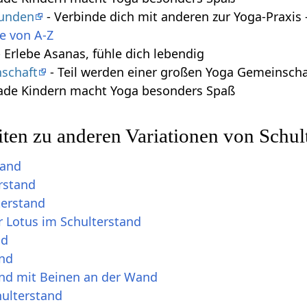
tunden
- Verbinde dich mit anderen zur Yoga-Praxi
e von A-Z
 Erlebe Asanas, fühle dich lebendig
schaft
- Teil werden einer großen Yoga Gemeinscha
ade Kindern macht Yoga besonders Spaß
ten zu anderen Variationen von Schul
tand
rstand
terstand
 Lotus im Schulterstand
nd
and
and mit Beinen an der Wand
hulterstand