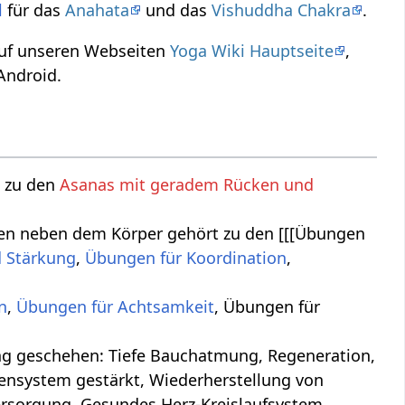
l
für das
Anahata
und das
Vishuddha Chakra
.
 auf unseren Webseiten
Yoga Wiki Hauptseite
,
Android.
t zu den
Asanas mit geradem Rücken und
rmen neben dem Körper gehört zu den [[[Übungen
 Stärkung
,
Übungen für Koordination
,
n
,
Übungen für Achtsamkeit
, Übungen für
ung, Regeneration,
ensystem gestärkt, Wiederherstellung von
ersorgung, Gesundes Herz-Kreislaufsystem,