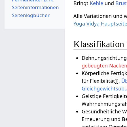
Bringt
Kehle
und
Brus
Seiten­­informationen
Seitenlogbücher
Alle Variationen und 
Yoga Vidya Hauptseit
Klassifikation
Dehnungsrichtung:
gebeugten Nacke
Körperliche Fertig
für Flexibilität]],
Ü
Geistige Fertigkei
Wahrnehmungsfähi
Gesundheitliche Wirkungen
Erneuerung und Be
verletztem Gewebe