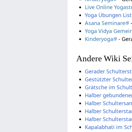
Live Online Yogas
Yoga Übungen List
Asana Seminare
-
Yoga Vidya Gemein
Kinderyoga
- Ger
Andere Wiki Sei
Gerader Schulters
Gestützter Schulte
Grätsche im Schul
Halber gebundener
Halber Schultersa
Halber Schulterst
Halber Schulterst
Kapalabhati im Sc