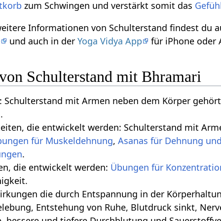
tkorb
zum Schwingen und verstärkt somit das
Gefüh
weitere Informationen von Schulterstand findest du
e
und auch in der
Yoga Vidya App
für iPhone oder 
 von Schulterstand mit Bhramari
 Schulterstand mit Armen neben dem Körper gehör
n
.
keiten, die entwickelt werden: Schulterstand mit A
bungen für Muskeldehnung
,
Asanas für Dehnung und
.
ten, die entwickelt werden:
Übungen für Konzentratio
gkeit.
 die durch Entspannung in der Körperhaltung geschehen‏‎: Tiefe Bauchatm
lebung, Entstehung von Ruhe, Blutdruck sinkt, Nerv
, bessere und tiefere Durchblutung und Sauerstoffv