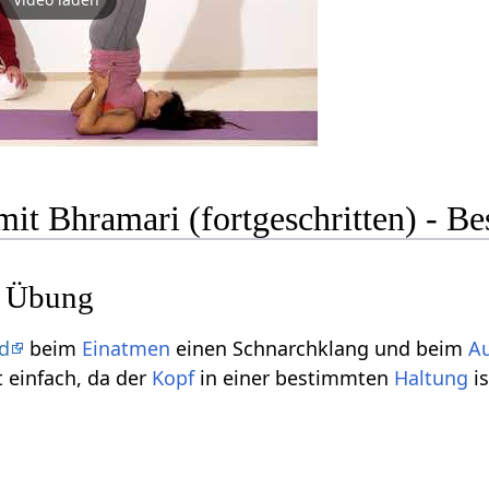
mit Bhramari (fortgeschritten) - B
r Übung
nd
beim
Einatmen
einen Schnarchklang und beim
A
t einfach, da der
Kopf
in einer bestimmten
Haltung
is