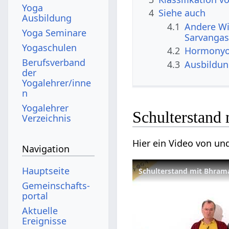
Yoga
4
Siehe auch
Ausbildung
4.1
Andere Wi
Yoga Seminare
Sarvanga
Yogaschulen
4.2
Hormonyo
Berufsverband
4.3
Ausbildu
der
Yogalehrer/inne
n
Yogalehrer
Schulterstand
Verzeichnis
Hier ein Video von un
Navigation
Hauptseite
Schulterstand mit Bhrama
Gemeinschafts­
portal
Aktuelle
Ereignisse