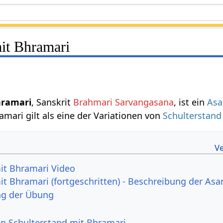
mit Bhramari
hramari
, Sanskrit
Brahmari Sarvangasana
, ist ein
Asa
amari gilt als eine der Variationen von
Schulterstand
it Bhramari Video
it Bhramari (fortgeschritten) - Beschreibung der Asa
ng der Übung
von Schulterstand mit Bhramari