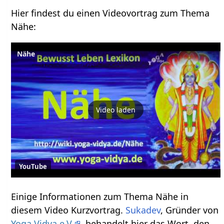
Hier findest du einen Videovortrag zum Thema
Nähe‏‎:
Nähe
Video laden
YouTube
Einige Informationen zum Thema Nähe‏‎ in
diesem Video Kurzvortrag.
Sukadev
, Gründer von
Yoga Vidya e.V.
, behandelt hier das Wort, den