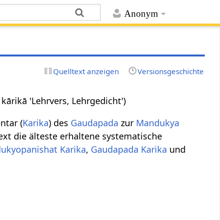
Anonym
Quelltext anzeigen
Versionsgeschichte
ārikā 'Lehrvers, Lehrgedicht')
ntar (
Karika
) des
Gaudapada
zur
Mandukya
Text die älteste erhaltene systematische
ukyopanishat Karika
,
Gaudapada Karika
und