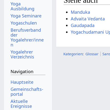
Siehe auch
Yoga
Ausbildung
Manduka
Yoga Seminare
Advaita Vedanta
Yogaschulen
Gaudapada
Berufsverband
Yogachudamani Up
der
Yogalehrer/inne
n
Yogalehrer
Kategorien
:
Glossar
Sans
Verzeichnis
Navigation
Hauptseite
Gemeinschafts­
portal
Aktuelle
Ereignisse