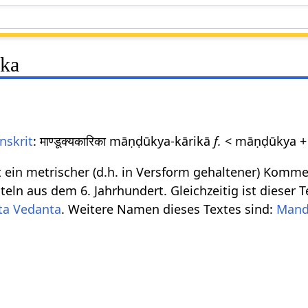
ka
nskrit
: माण्डूक्यकारिका māṇḍūkya-kārikā
f.
< māṇḍūkya + k
t ein metrischer (d.h. in Versform gehaltener) Komme
iteln aus dem 6. Jahrhundert. Gleichzeitig ist dieser 
ta Vedanta
. Weitere Namen dieses Textes sind:
Mand