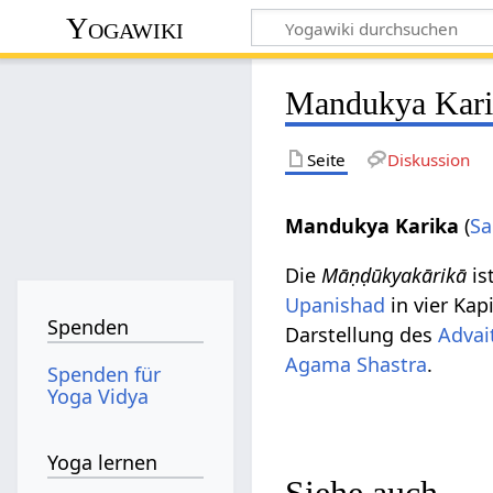
Yogawiki
Mandukya Kari
Seite
Diskussion
Mandukya Karika
(
Sa
Die
Māṇḍūkyakārikā
is
Upanishad
in vier Kap
Spenden
Darstellung des
Advai
Agama Shastra
.
Spenden für
Yoga Vidya
Yoga lernen