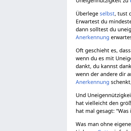
Uneigennützigkeit zu
Überlege
selbst
, tust
Erwartest du mindes
dann solltest du une
Anerkennung
erwartes
Oft geschieht es, das
wenn du es mit Uneige
dankt, du kannst dank
wenn der andere dir a
Anerkennung
schenkt,
Und Uneigennützigkeit
hat vielleicht den gr
hat mal gesagt: "Was 
Was man ohne eige