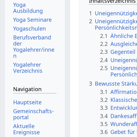
Inhaltsverzeichnis
Yoga
Ausbildung
1
Uneigennützigke
Yoga Seminare
2
Uneigennützigk
Persönlichkeit
Yogaschulen
2.1
Ähnliche 
Berufsverband
der
2.2
Ausgleich
Yogalehrer/inne
2.3
Gegenteil
n
2.4
Uneigennü
Yogalehrer
2.5
Uneigennü
Verzeichnis
Persönlic
3
Bewusste Stärku
Navigation
3.1
Affirmati
3.2
Klassisch
Hauptseite
3.3
Entwicklu
Gemeinschafts­
3.4
Dankesaff
portal
3.5
Wunderaff
Aktuelle
3.6
Gebet für
Ereignisse