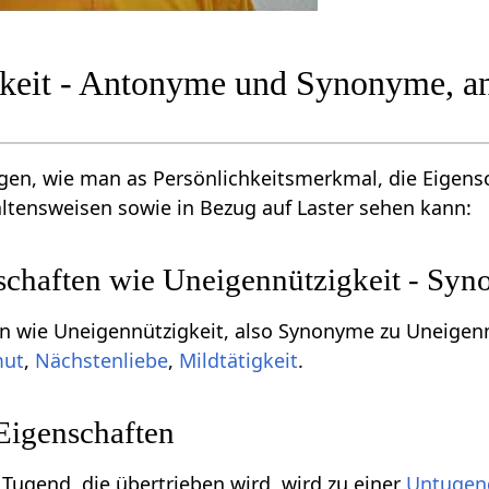
keit - Antonyme und Synonyme, an
en, wie man as Persönlichkeitsmerkmal, die Eigens
ltensweisen sowie in Bezug auf Laster sehen kann:
schaften wie Uneigennützigkeit - Sy
n wie Uneigennützigkeit, also Synonyme zu Uneigenn
mut
,
Nächstenliebe
,
Mildtätigkeit
.
Eigenschaften
 Tugend, die übertrieben wird, wird zu einer
Untugen