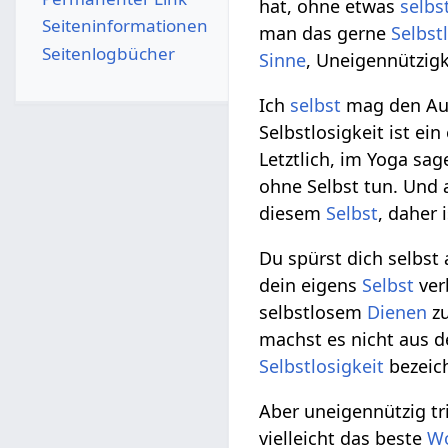
hat, ohne etwas
selbs
Seiten­­informationen
man das gerne
Selbst
Seitenlogbücher
Sinne
, Uneigennützig
Ich
selbst
mag den Aus
Selbstlosigkeit ist e
Letztlich, im Yoga sag
ohne Selbst tun. Und 
diesem
Selbst
, daher
Du spürst dich selbst
dein eigens
Selbst
ver
selbstlosem
Dienen
z
machst es nicht aus
Selbstlosigkeit
bezeic
Aber uneigennützig tr
vielleicht das beste
W