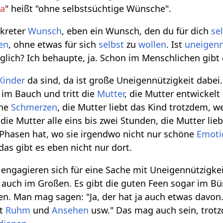
ga
" heißt "ohne selbstsüchtige Wünsche".
nkreter
Wunsch
, eben ein Wunsch, den du für dich
se
en
, ohne etwas für sich
selbst
zu
wollen
. Ist
uneigenn
lich? Ich behaupte, ja. Schon im Menschlichen gibt
Kinder
da sind, da ist große Uneigennützigkeit dabei
 im Bauch und tritt die
Mutter
, die Mutter entwickelt
che
Schmerzen
, die Mutter liebt das Kind trotzdem,
 die Mutter alle eins bis zwei Stunden, die Mutter l
Phasen hat, wo sie irgendwo nicht nur schöne
Emoti
as gibt es eben nicht nur dort.
e engagieren sich für eine Sache mit Uneigennützigkeit
 auch im Großen. Es gibt die guten Feen sogar im Büro
nen. Man mag sagen: "Ja, der hat ja auch etwas davon
gt
Ruhm
und
Ansehen
usw." Das mag auch sein, trotz