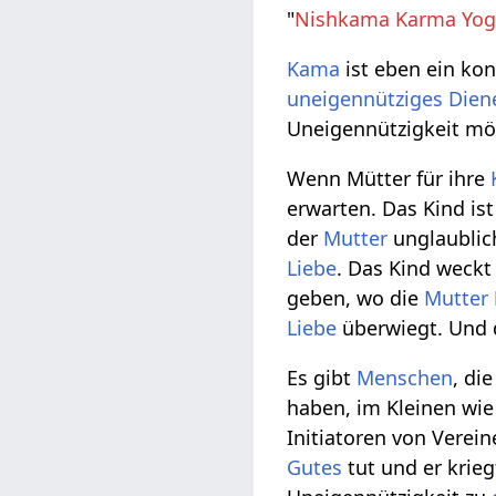
"
Nishkama Karma Yo
Kama
ist eben ein ko
uneigennütziges Dien
Uneigennützigkeit mög
Wenn Mütter für ihre
erwarten. Das Kind ist
der
Mutter
unglaubli
Liebe
. Das Kind weckt
geben, wo die
Mutter
Liebe
überwiegt. Und d
Es gibt
Menschen
, di
haben, im Kleinen wie
Initiatoren von Verei
Gutes
tut und er krie