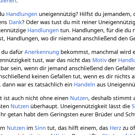
dienen
.
 du
Handlungen
uneigennützig? Hilfst du jemandem, 
tens
Dank
? Oder was tust du mit reiner Uneigennütz
igennützige
Handlungen
tun. Handlungen, für die du n
t, Handlungen, wo dir niemand anschließend den Ge
s du dafür
Anerkennung
bekommst, manchmal wird ein
nnützigkeit tust, war das nicht das
Motiv
der
Handl
bar sein, wenn dir jemand anschließend den Gefallen
nschließend keinen Gefallen tut, wenn es dir nichts
 dann war es tatsächlich ein
Handeln
aus Uneigennüt
 ist auch nicht ohne einen
Nutzen
, deshalb stimmt 
ößten
Nutzen
überhaupt. Uneigennützigkeit lässt die
S
ihr getan habt dem Geringsten eurer Brüder und Schw
nem
Nutzen
im
Sinn
tut, das hilft einem, das
Herz
zu ö