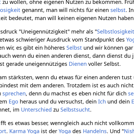
t
zu wollen, ohne eigenen Nutzen zu bekommen. Früh
losigkeit
genannt, man will nichts für einen
selbst
. I
keit bedeutet, man will keinen eigenen Nutzen haben
druck "Uneigennützigkeit" mehr als "
Selbstlosigkei
in etwas schwieriger Ausdruck vom Standpunkt des
Yo
en wir, es gibt ein höheres
Selbst
und wir können gar 
auch wenn du einen anderen dienst, dann dienst du 
 ist gerade uneigennütziges
Dienen
voller Selbst.
 am stärksten, wenn du etwas für einen anderen tust
bindest mit dem anderen. Trotzdem ist es auch nicht 
u
sprechen
, denn du machst es eben nicht für dich
se
 dem
Ego
heraus und du versuchst, dein
Ich
und dein
hnet, im
Unterschied
zu
Selbstsucht
.
ifft es etwas besser, wenngleich auch nicht vollkomm
ort
.
Karma Yoga
ist der
Yoga
des
Handelns
. Und "
Nis