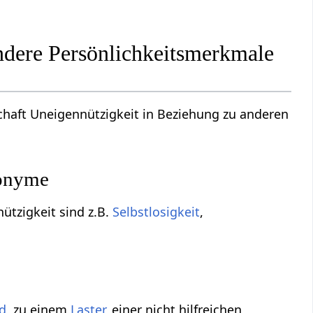
dere Persönlichkeitsmerkmale
chaft Uneigennützigkeit in Beziehung zu anderen
nonyme
ützigkeit sind z.B.
Selbstlosigkeit
,
d
, zu einem
Laster
, einer nicht hilfreichen