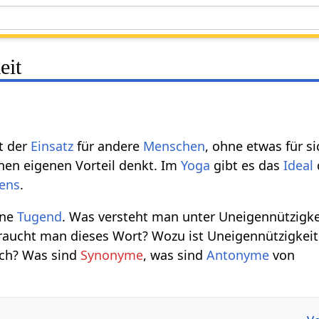
eit
t der
Einsatz
für andere
Menschen
, ohne etwas für s
nen eigenen Vorteil denkt. Im
Yoga
gibt es das
Ideal
ens
.
ine
Tugend
. Was versteht man unter Uneigennützigke
ucht man dieses Wort? Wozu ist Uneigennützigkeit h
eich? Was sind
Synonyme
, was sind
Antonyme
von