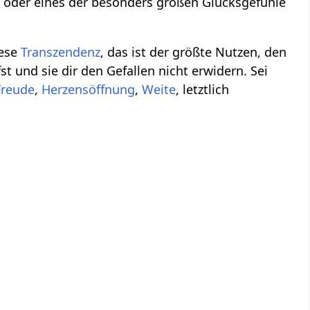
l
oder eines der besonders großen Glücksgefühle
iese
Transzendenz
, das ist der größte Nutzen, den
t und sie dir den Gefallen nicht erwidern. Sei
Freude
,
Herzensöffnung
,
Weite
, letztlich