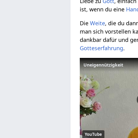
Liebe zu
Gott
, einfac
ist, wenn du eine
Han
Die
Weite
, die du dan
man sich vorstellen ka
dankbar dafür und ge
Gotteserfahrung
.
Uneigennützigkeit
YouTube