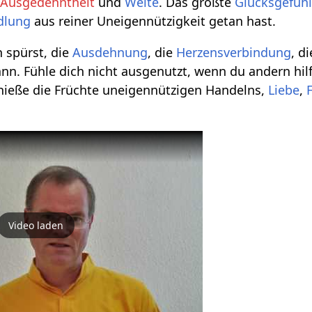
h
Ausgedehntheit
und
Weite
. Das größte
Glücksgefüh
dlung
aus reiner Uneigennützigkeit getan hast.
n spürst, die
Ausdehnung
, die
Herzensverbindung
, d
nn. Fühle dich nicht ausgenutzt, wenn du andern hilfs
nieße die Früchte uneigennützigen Handelns,
Liebe
,
Video laden