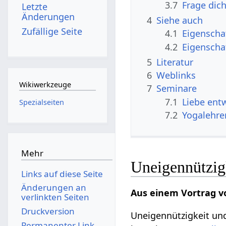
3.7
Frage dic
Letzte
Änderungen
4
Siehe auch
Zufällige Seite
4.1
Eigenscha
4.2
Eigenscha
5
Literatur
6
Weblinks
Wikiwerkzeuge
7
Seminare
7.1
Liebe ent
Spezialseiten
7.2
Yogalehre
Mehr
Uneigennützigk
Links auf diese Seite
Änderungen an
Aus einem Vortrag v
verlinkten Seiten
Druckversion
Uneigennützigkeit u
Permanenter Link