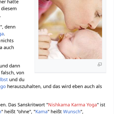
er hatte
n diesem
.
t
", denn
ga
.
nichts
ja auch
 und dann
falsch, von
lbst
und du
Ego
herauszuhalten, und das wird eben auch als
en. Das Sanskritwort "
Nishkama Karma Yoga
" ist
h
" heißt "ohne", "
Kama
" heißt
Wunsch
",