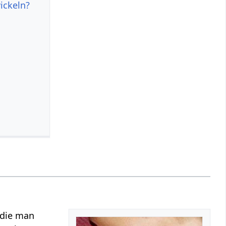
ickeln?
, die man