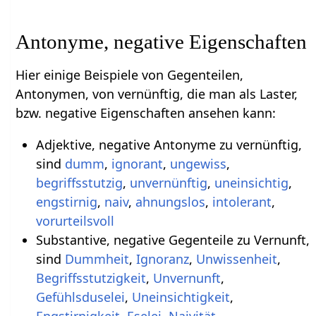
Antonyme, negative Eigenschaften
Hier einige Beispiele von Gegenteilen,
Antonymen, von vernünftig, die man als Laster,
bzw. negative Eigenschaften ansehen kann:
Adjektive, negative Antonyme zu vernünftig,
sind
dumm
,
ignorant
,
ungewiss
,
begriffsstutzig
,
unvernünftig
,
uneinsichtig
,
engstirnig
,
naiv
,
ahnungslos
,
intolerant
,
vorurteilsvoll
Substantive, negative Gegenteile zu Vernunft,
sind
Dummheit
,
Ignoranz
,
Unwissenheit
,
Begriffsstutzigkeit
,
Unvernunft
,
Gefühlsduselei
,
Uneinsichtigkeit
,
Engstirnigkeit
,
Eselei
,
Naivität
,