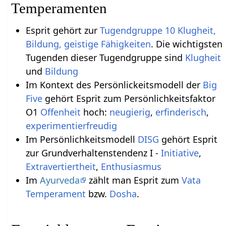
Temperamenten
Esprit gehört zur
Tugendgruppe 10 Klugheit,
Bildung, geistige Fähigkeiten
. Die wichtigsten
Tugenden dieser Tugendgruppe sind
Klugheit
und
Bildung
Im Kontext des Persönlickeitsmodell der
Big
Five
gehört Esprit zum Persönlichkeitsfaktor
O1
Offenheit
hoch:
neugierig
,
erfinderisch
,
experimentierfreudig
Im Persönlichkeitsmodell
DISG
gehört Esprit
zur Grundverhaltenstendenz I -
Initiative
,
Extravertiertheit
,
Enthusiasmus
Im
Ayurveda
zählt man Esprit zum
Vata
Temperament
bzw.
Dosha
.