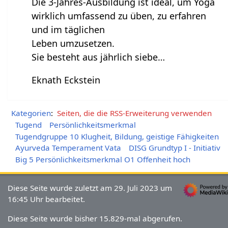
Die 3-Jahres-Ausbildung ist ideal, um Yoga
wirklich umfassend zu üben, zu erfahren
und im täglichen
Leben umzusetzen.
Sie besteht aus jährlich siebe…
Eknath Eckstein
Kategorien
:
Seiten, die die RSS-Erweiterung verwenden
Tugend
Persönlichkeitsmerkmal
Tugendgruppe 10 Klugheit, Bildung, geistige Fähigkeiten
Ayurveda Temperament Vata
DISG Grundtyp I - Initiativ
Big 5 Persönlichkeitsmerkmal O1 Offenheit hoch
Diese Seite wurde zuletzt am 29. Juli 2023 um
16:45 Uhr bearbeitet.
Diese Seite wurde bisher 15.829-mal abgerufen.