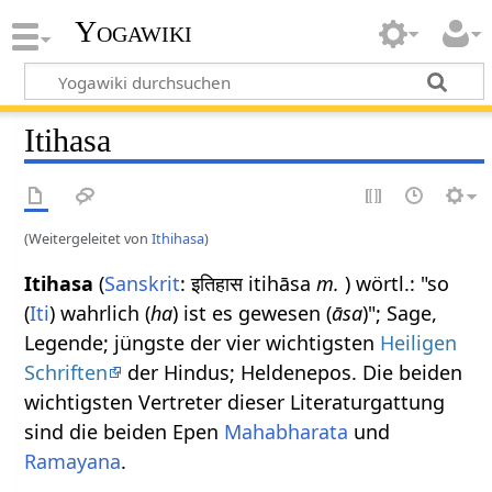
Yogawiki
Itihasa
(Weitergeleitet von
Ithihasa
)
Itihasa
(
Sanskrit
: इतिहास itihāsa
m.
) wörtl.: "so
(
Iti
) wahrlich (
ha
) ist es gewesen (
āsa
)"; Sage,
Legende; jüngste der vier wichtigsten
Heiligen
Schriften
der Hindus; Heldenepos. Die beiden
wichtigsten Vertreter dieser Literaturgattung
sind die beiden Epen
Mahabharata
und
Ramayana
.