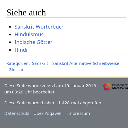
Siehe auch
Sanskrit Wörterbuch
Hinduismus
Indische Götter
Hindi
Kategorien
:
Sanskrit
Sanskrit Alternative Schreibweise
Glossar
Diese Seite wurde zuletzt am 19. Januar 2016
um 09:20 Uhr bearbeitet.
Diese Seite wurde bisher 11.428-mal abgerufen.
Datenschutz
Über Yogawiki
Impressum