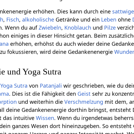
nkenenergie erhöhen. Dies kann durch eine
sattwig
ch
,
Fisch
,
alkoholische
Getränke und ein
Leben
ohne
n. Wenn du auf
Zwiebeln
,
Knoblauch
und
Pilze
verzic
chon einiges in dieser Hinsicht getan. Beim zusätzli
ana
erhöhen, erhöhst du auch wieder deine Gedanke
 zu fokussieren, wird deine Gedankenenergie
Wunde
e und Yoga Sutra
s
Yoga Sutra
von
Patanjali
wir geschrieben, wie du dei
ama
. Dies ist die Fähigkeit den
Geist
sehr zu konzentr
rption
und weiterhin die
Verschmelzung
mit dem, an
 all deine Gedankenenergie dorthin bringst, entsteht
t das intuitive
Wissen
. Wenn du irgendetwas beherrsch
dein ganzes Wesen dort hineinzugeben. So entsteht