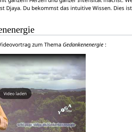
 mit ganzem Herzen und ganzer Intensität machst. We
ist Djaya. Du bekommst das intuitive Wissen. Dies ist
enenergie
n Videovortrag zum Thema
Gedankenenergie
:
Video laden