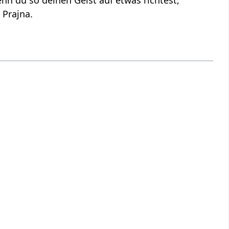
nn du so deinen Geist auf etwas richtest,
 Prajna.