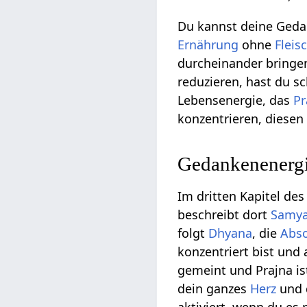
Du kannst deine Geda
Ernährung
ohne
Fleis
durcheinander bringe
reduzieren, hast du s
Lebensenergie, das
Pr
konzentrieren, diesen
Gedankenenergi
Im dritten Kapitel de
beschreibt dort
Samy
folgt
Dhyana
, die
Abso
konzentriert bist und
gemeint und Prajna is
dein ganzes
Herz
und 