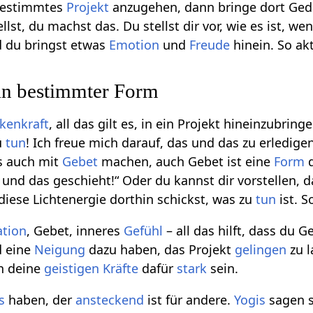
 bestimmtes
Projekt
anzugehen, dann bringe dort Ged
llst, du machst das. Du stellst dir vor, wie es ist, wen
d du bringst etwas
Emotion
und
Freude
hinein. So ak
in bestimmter Form
kenkraft
, all das gilt es, in ein Projekt hineinzubri
u
tun
! Ich freue mich darauf, das und das zu erledig
es auch mit
Gebet
machen, auch Gebet ist eine
Form
d
as und das geschieht!“ Oder du kannst dir vorstellen,
diese Lichtenergie dorthin schickst, was zu
tun
ist. S
ation
, Gebet, inneres
Gefühl
– all das hilft, dass du 
d eine
Neigung
dazu haben, das Projekt
gelingen
zu 
en deine
geistigen
Kräfte
dafür
stark
sein.
s
haben, der
ansteckend
ist für andere.
Yogis
sagen s