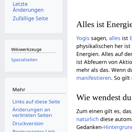
Letzte
Änderungen
Zufällige Seite
Alles ist Energi
Yogis
sagen,
alles
ist
physikalischen her is
Wikiwerkzeuge
Energien. Alles auf d
Spezialseiten
ist Abfeuern von Akti
mehr als das. Wenn du
manifestieren
. So gi
Mehr
Wie wendest du
Links auf diese Seite
Änderungen an
Zum einen gilt es, da
verlinkten Seiten
natürlich
diese automa
Druckversion
Gedanken-
Hintergrun
Permanenter Link