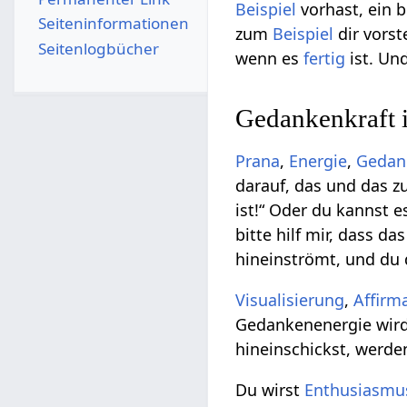
Beispiel
vorhast, ein
Seiten­­informationen
zum
Beispiel
dir vorste
Seitenlogbücher
wenn es
fertig
ist. Un
Gedankenkraft 
Prana
,
Energie
,
Gedan
darauf, das und das z
ist!“ Oder du kannst 
bitte hilf mir, dass d
hineinströmt, und du 
Visualisierung
,
Affirm
Gedankenenergie wir
hineinschickst, werd
Du wirst
Enthusiasmu