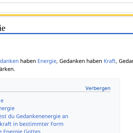
ie
danken
haben
Energie
, Gedanken haben
Kraft
, Geda
tärken.
ie
Energie
st du Gedankenenergie an
raft in bestimmter Form
e Energie Gottes