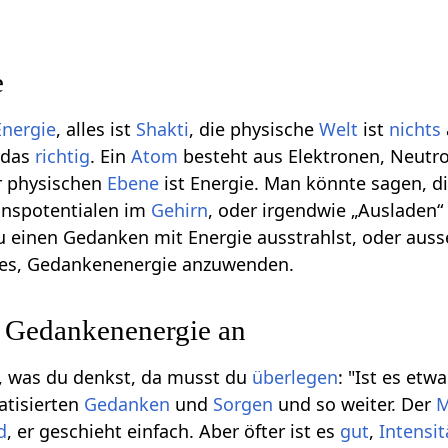
e
Energie
, alles ist
Shakti
, die physische
Welt
ist
nichts
t das
richtig
. Ein
Atom
besteht aus Elektronen, Neutron
er physischen
Ebene
ist Energie. Man könnte sagen, d
onspotentialen im
Gehirn
, oder irgendwie „Ausladen“
 einen Gedanken mit Energie ausstrahlst, oder ausse
lt es, Gedankenenergie anzuwenden.
 Gedankenenergie an
s, was du denkst, da musst du
überlegen
: "Ist es etw
tisierten
Gedanken
und
Sorgen
und so weiter. Der
M
d
, er geschieht einfach. Aber öfter ist es
gut
,
Intensit