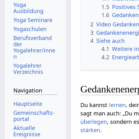
Yoga
1.5
Positives 
Ausbildung
1.6
Gedankene
Yoga Seminare
2
Video Gedanken
Yogaschulen
3
Gedankenenergi
Berufsverband
4
Siehe auch
der
4.1
Weitere i
Yogalehrer/inne
n
4.2
Energiear
Yogalehrer
Verzeichnis
Gedankenener
Navigation
Hauptseite
Du kannst
lernen
, de
Gemeinschafts­
sagt man auch: „Du m
portal
überlegen
, sondern e
Aktuelle
stärken
.
Ereignisse