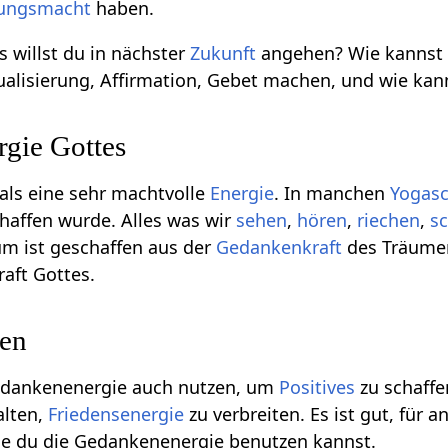
ungsmacht
haben.
s willst du in nächster
Zukunft
angehen? Wie kannst 
ualisierung, Affirmation, Gebet machen, und wie kan
rgie Gottes
als eine sehr machtvolle
Energie
. In manchen
Yogasc
haffen wurde. Alles was wir
sehen
,
hören
,
riechen
,
s
aum ist geschaffen aus der
Gedankenkraft
des Träumend
raft Gottes.
fen
edankenenergie auch nutzen, um
Positives
zu schaffen
alten,
Friedensenergie
zu verbreiten. Es ist gut, für 
ie du die Gedankenenergie benutzen kannst.