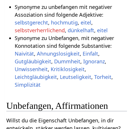
Synonyme zu unbefangen mit negativer
Assoziation sind folgende Adjektive:
selbstgerecht
,
hochmutig
,
eitel
,
selbstverherrlichend
,
dünkelhaft
,
eitel
Synonyme zu Unbefangen, mit negativer
Konnotation sind folgende Substantive:
Naivität
,
Ahnungslosigkeit
,
Einfalt
,
Gutgläubigkeit
,
Dummheit
,
Ignoranz
,
Unwissenheit
,
Kritiklosigkeit
,
Leichtgläubigkeit
,
Leutseligkeit
,
Torheit
,
Simplizität
Unbefangen, Affirmationen
Willst du die Eigenschaft Unbefangen, in dir
entwickeln, stärker werden lassen, kultivieren?