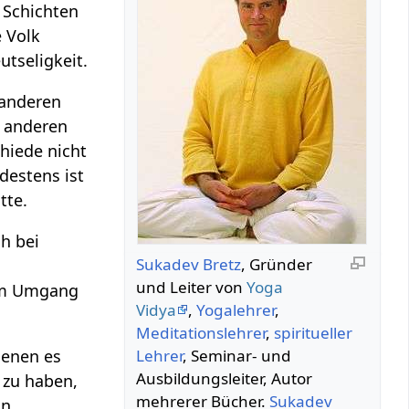
n Schichten
 Volk
utseligkeit.
 anderen
t anderen
hiede nicht
destens ist
tte.
h bei
Sukadev Bretz
, Gründer
und Leiter von
Yoga
im Umgang
Vidya
,
Yogalehrer
,
Meditationslehrer
,
spiritueller
denen es
Lehrer
, Seminar- und
Ausbildungsleiter, Autor
zu haben,
mehrerer Bücher.
Sukadev
in.