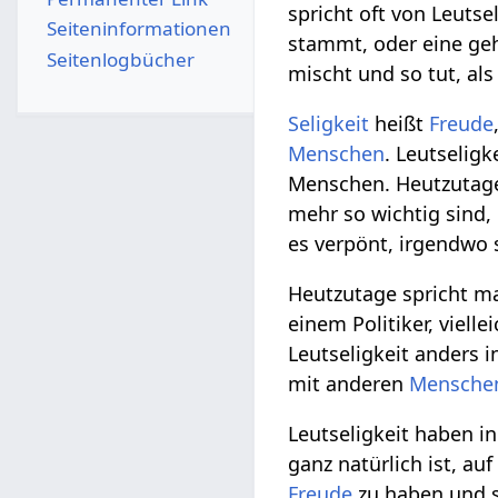
spricht oft von Leuts
Seiten­­informationen
stammt, oder eine g
Seitenlogbücher
mischt und so tut, als
Seligkeit
heißt
Freude
Menschen
. Leutselig
Menschen. Heutzutage
mehr so wichtig sind,
es verpönt, irgendwo 
Heutzutage spricht m
einem Politiker, viel
Leutseligkeit anders i
mit anderen
Mensche
Leutseligkeit haben i
ganz natürlich ist, a
Freude
zu haben und si