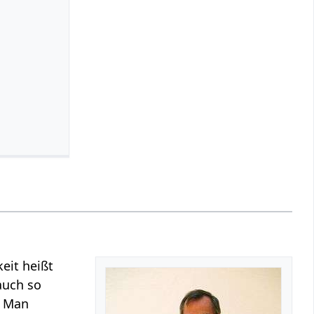
keit heißt
auch so
. Man