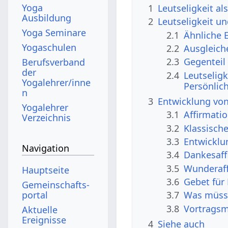
Yoga
1
Leutseligkeit al
Ausbildung
2
Leutseligkeit u
Yoga Seminare
2.1
Ähnliche 
Yogaschulen
2.2
Ausgleich
2.3
Gegenteil 
Berufsverband
der
2.4
Leutselig
Yogalehrer/inne
Persönlic
n
3
Entwicklung von
Yogalehrer
3.1
Affirmati
Verzeichnis
3.2
Klassische
3.3
Entwicklu
Navigation
3.4
Dankesaffi
3.5
Wunderaff
Hauptseite
3.6
Gebet für 
Gemeinschafts­
portal
3.7
Was müsst
3.8
Vortragsm
Aktuelle
Ereignisse
4
Siehe auch