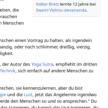
Volker Bretz
lernte 12 Jahre bei
eiten, die
Swami
Vishnu-devananda
.
 brauchen
len Menschen
nschen einen Vortrag zu halten, als irgendein
zig, oder noch schlimmer, dreißig, vierzig,
igkeit.
, der Autor des
Yoga Sutra
, empfiehlt im dritten
Technik
, sich einfach auf andere Menschen zu
rechen, sie kennenzulernen, aber du bist
gie
und die
Lust
, jetzt das Angelernte irgendwo
 werde den Menschen so und so ansprechen." Du
s trainieren, du kannst das laut trainieren, du