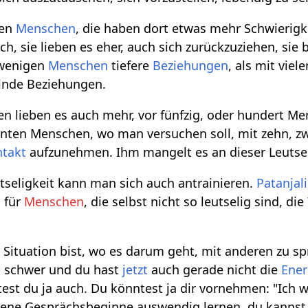
ten
Menschen
, die haben dort etwas mehr Schwierigk
ch, sie lieben es eher, auch sich zurückzuziehen, sie
 wenigen
Menschen
tiefere
Beziehungen
, als mit vie
lnde Beziehungen.
en lieben es auch mehr, vor fünfzig, oder hundert Me
en Menschen, wo man versuchen soll, mit zehn, zwan
ntakt
aufzunehmen. Ihm mangelt es an dieser Leutsel
tseligkeit kann man sich auch antrainieren.
Patanjali
a
für
Menschen
, die selbst nicht so leutselig sind, die
r Situation bist, wo es darum geht, mit anderen zu sp
es schwer und du hast
jetzt
auch gerade nicht die
Ener
est du ja auch. Du könntest ja dir vornehmen: "Ich
ene Gesprächsbeginne auswendig lernen, du kannst da