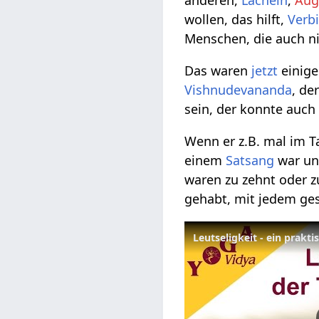
anderen,
Lächeln
,
Aug
wollen, das hilft,
Verb
Menschen, die auch nic
Das waren
jetzt
einig
Vishnudevananda
, de
sein, der konnte auch
Wenn er z.B. mal im T
einem
Satsang
war un
waren zu zehnt oder z
gehabt, mit jedem ges