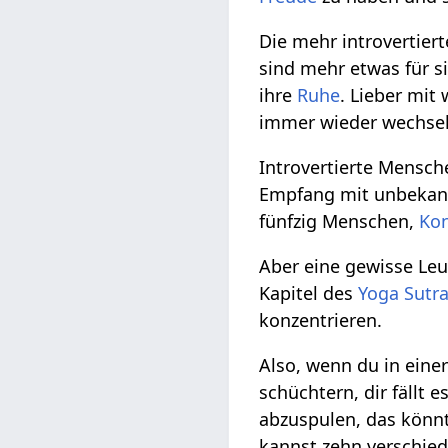
Die mehr introvertier
sind mehr etwas für si
ihre
Ruhe
. Lieber mit
immer wieder wechse
Introvertierte Mensch
Empfang mit unbekannt
fünfzig Menschen,
Ko
Aber eine gewisse Leu
Kapitel des
Yoga Sutr
konzentrieren.
Also, wenn du in eine
schüchtern, dir fällt 
abzuspulen, das könnt
kannst zehn verschied