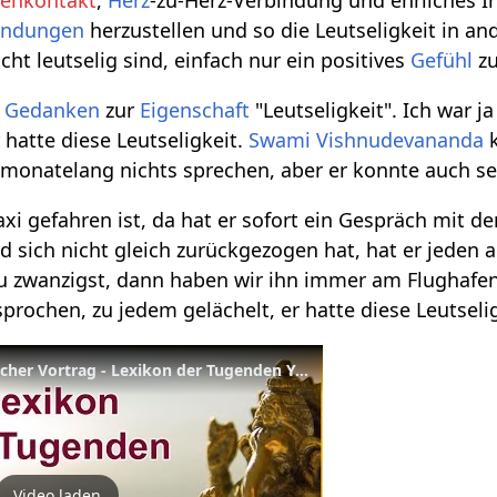
enkontakt
,
Herz
-zu-Herz-Verbindung und ehrliches I
indungen
herzustellen und so die Leutseligkeit in an
ht leutselig sind, einfach nur ein positives
Gefühl
zu
e
Gedanken
zur
Eigenschaft
"Leutseligkeit". Ich war j
r hatte diese Leutseligkeit.
Swami
Vishnudevananda
k
 monatelang nichts sprechen, aber er konnte auch seh
axi gefahren ist, da hat er sofort ein Gespräch mit
d sich nicht gleich zurückgezogen hat, hat er jede
u zwanzigst, dann haben wir ihn immer am Flughafen
prochen, zu jedem gelächelt, er hatte diese Leutseli
Leutseligkeit - ein praktischer Vortrag - Lexikon der Tugenden Yoga Vidya
Video laden