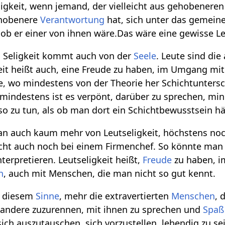
eligkeit, wenn jemand, der vielleicht aus gehobenere
ehobenere
Verantwortung
hat, sich unter das gemeine
 ob er einer von ihnen wäre.Das wäre eine gewisse Le
, Seligkeit kommt auch von der
Seele
. Leute sind die
keit heißt auch, eine Freude zu haben, im Umgang mi
, wo mindestens von der Theorie her Schichtuntersc
 mindestens ist es verpönt, darüber zu sprechen, min
so zu tun, als ob man dort ein Schichtbewusstsein hä
an auch kaum mehr von Leutseligkeit, höchstens noc
leicht auch noch bei einem Firmenchef. So könnte man
nterpretieren. Leutseligkeit heißt,
Freude
zu haben, 
n
, auch mit Menschen, die man nicht so gut kennt.
n diesem
Sinne
, mehr die extravertierten
Menschen
, 
uf andere zuzurennen, mit ihnen zu sprechen und
Spaß
ch auszutauschen, sich vorzustellen, lebendig zu se