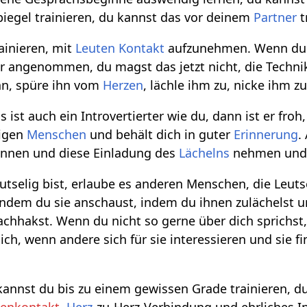
iegel trainieren, du kannst das vor deinem
Partner
t
ainieren, mit
Leuten
Kontakt
aufzunehmen. Wenn du d
er angenommen, du magst das jetzt nicht, die Techn
ihn, spüre ihn vom
Herzen
, lächle ihm zu, nicke ihm z
st auch ein Introvertierter wie du, dann ist er fro
nigen
Menschen
und behält dich in guter
Erinnerung
.
rennen und diese Einladung des
Lächelns
nehmen und d
utselig bist, erlaube es anderen Menschen, die Leuts
 indem du sie anschaust, indem du ihnen zulächelst
achhakst. Wenn du nicht so gerne über dich sprichst
 sich, wenn andere sich für sie interessieren und sie
t kannst du bis zu einem gewissen Grade trainieren, 