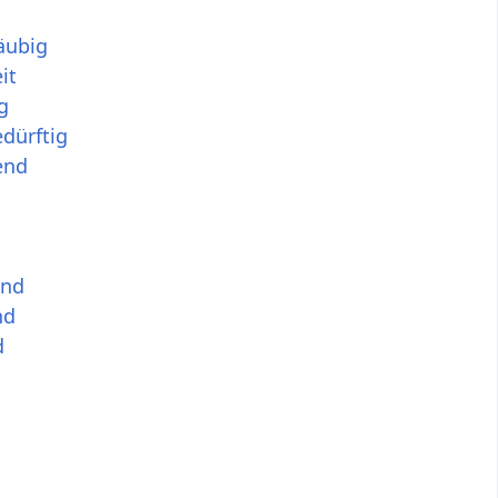
äubig
it
g
dürftig
end
end
nd
d
s