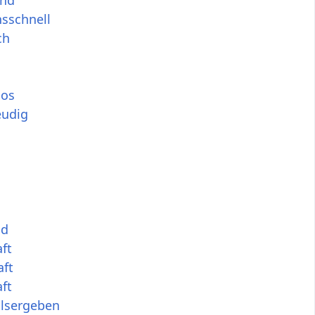
end
sschnell
ch
los
eudig
nd
ft
ft
ft
alsergeben