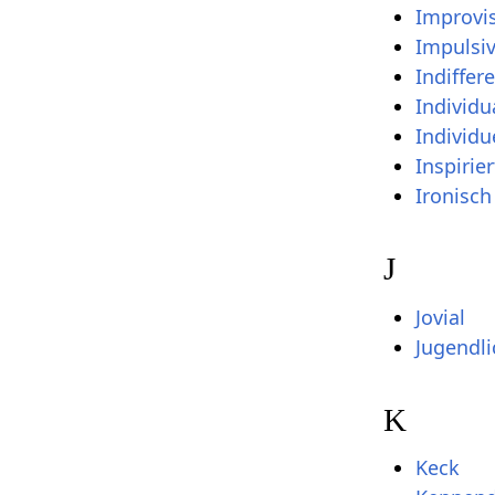
Improvi
Impulsi
Indiffer
Individu
Individu
Inspirier
Ironisch
J
Jovial
Jugendli
K
Keck