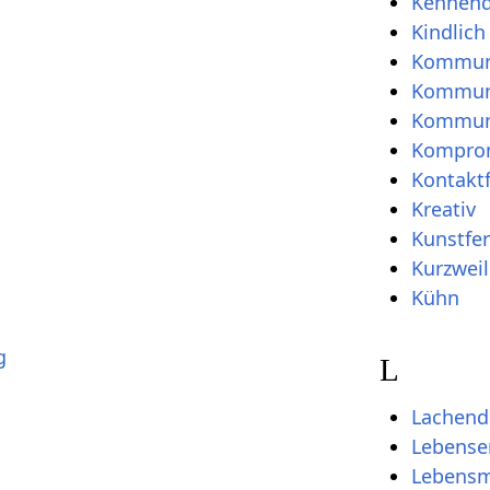
Kennen
Kindlich
Kommuni
Kommuni
Kommun
Komprom
Kontakt
Kreativ
Kunstfer
Kurzweil
Kühn
g
L
Lachend
Lebense
Lebensm