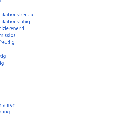
d
kationsfreudig
kationsfähig
izierenend
isslos
freudig
tig
ig
rfahren
utig