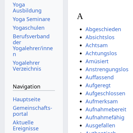
Yoga
Ausbildung
A
Yoga Seminare
Yogaschulen
Abgeschieden
Berufsverband
Absichtslos
der
Achtsam
Yogalehrer/inne
Achtungslos
n
Amüsiert
Yogalehrer
Verzeichnis
Anstrengungslos
Auffassend
Aufgeregt
Navigation
Aufgeschlossen
Hauptseite
Aufmerksam
Gemeinschafts­
Aufnahmebereit
portal
Aufnahmefähig
Aktuelle
Ausgefallen
Ereignisse