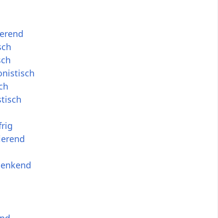
ierend
sch
sch
onistisch
ch
tisch
frig
ierend
 denkend