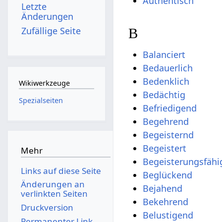
Authentisch
Letzte
Änderungen
Zufällige Seite
B
Balanciert
Bedauerlich
Bedenklich
Wikiwerkzeuge
Bedächtig
Spezialseiten
Befriedigend
Begehrend
Begeisternd
Begeistert
Mehr
Begeisterungsfähi
Links auf diese Seite
Beglückend
Änderungen an
Bejahend
verlinkten Seiten
Bekehrend
Druckversion
Belustigend
Permanenter Link