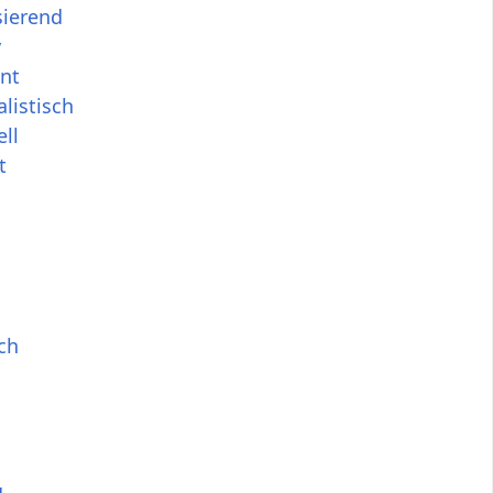
sierend
v
ent
alistisch
ell
t
ch