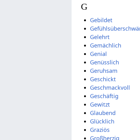
G
Gebildet
Gefühlsüberschwä
Gelehrt
Gemächlich
Genial
Genüsslich
Geruhsam
Geschickt
Geschmackvoll
Geschäftig
Gewitzt
Glaubend
Glücklich
Graziös
Großherzig