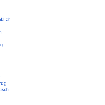
klich
h
ig
r
zig
tisch
l