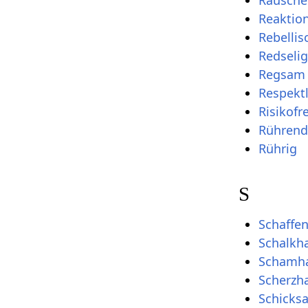
Rausch
Reaktion
Rebellis
Redselig
Regsam
Respekt
Risikofr
Rührend
Rührig
S
Schaffe
Schalkha
Schamha
Scherzha
Schicks