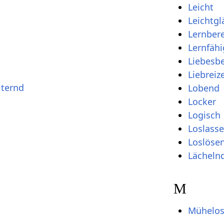
Leicht
Leichtgl
Lernbere
Lernfähi
Liebesbe
Liebreiz
iternd
Lobend
Locker
Logisch
Loslass
Loslöse
Lächeln
M
Mühelo