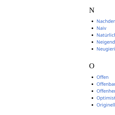
N
Nachden
Naiv
Natürlic
Neigend
Neugier
O
Offen
Offenba
Offenher
Optimis
Originel