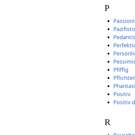
P
Passion
Pazifisti
Pedanti
Perfekti
Persönli
Pessimis
Pfiffig
Pflichtei
Phantas
Positiv
Positiv
R