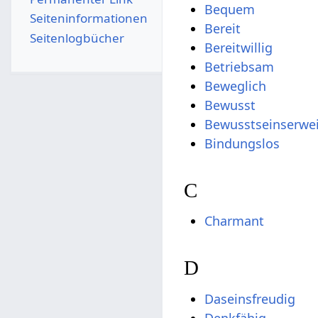
Bequem
Seiten­­informationen
Bereit
Seitenlogbücher
Bereitwillig
Betriebsam
Beweglich
Bewusst
Bewusstseinserwe
Bindungslos
C
Charmant
D
Daseinsfreudig
Denkfähig