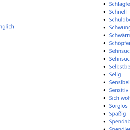
Schlagfe
Schnell
Schuldb
nglich
Schwung
Schwärm
Schöpfe
Sehnsuc
Sehnsüc
Selbstb
Selig
Sensibel
Sensitiv
Sich wo
Sorglos
Spaßig
Spendab
Spendie