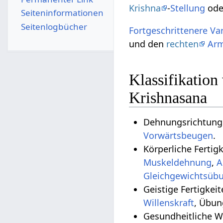
Krishna
-
Stellung
od
Seiten­­informationen
Seitenlogbücher
Fortgeschrittenere
Va
und den
rechten
Ar
Klassifikatio
Krishnasana
Dehnungsrichtung:
Vorwärtsbeugen
.
Körperliche Fertig
Muskeldehnung
,
A
Geistige Fertigkei
Willenskraft
, Übun
Gesundheitliche Wirkungen