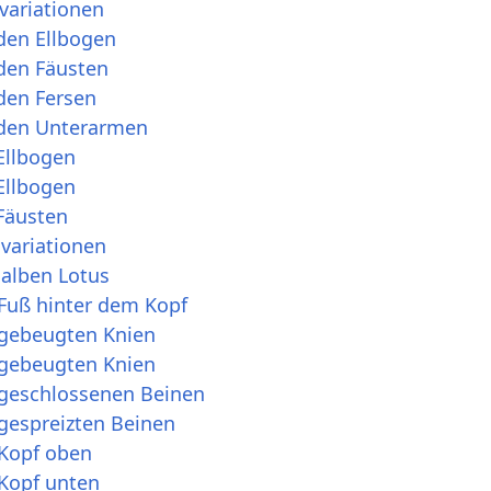
variationen
den Ellbogen
 den Fäusten
den Fersen
 den Unterarmen
Ellbogen
Ellbogen
 Fäusten
variationen
halben Lotus
 Fuß hinter dem Kopf
 gebeugten Knien
 gebeugten Knien
 geschlossenen Beinen
 gespreizten Beinen
 Kopf oben
 Kopf unten