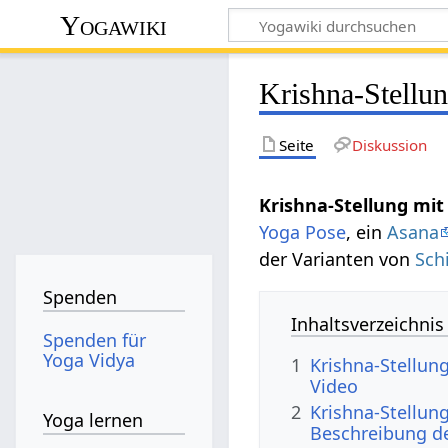
Yogawiki
Krishna-Stellu
Seite
Diskussion
Krishna-Stellung mi
Yoga Pose
, ein
Asana
der Varianten von
Sch
Spenden
Inhaltsverzeichnis
Spenden für
Yoga Vidya
1
Krishna-Stellun
Video
2
Krishna-Stellun
Yoga lernen
Beschreibung d