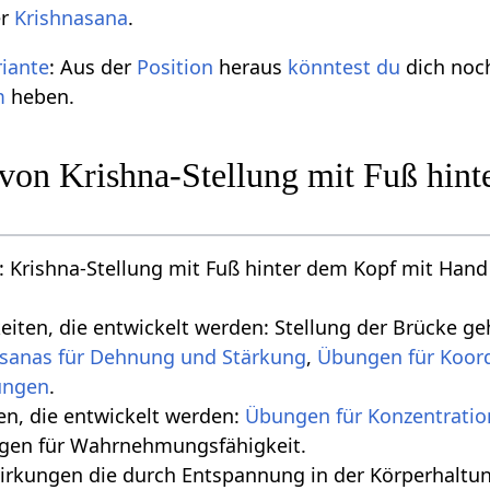
er
Krishnasana
.
riante
: Aus der
Position
heraus
könntest
du
dich no
m
heben.
n von Krishna-Stellung mit Fuß hi
 Krishna-Stellung mit Fuß hinter dem Kopf mit Hand
keiten, die entwickelt werden: Stellung der Brücke g
sanas für Dehnung und Stärkung
,
Übungen für Koor
.
ten, die entwickelt werden:
Übungen für Konzentratio
gen für Wahrnehmungsfähigkeit.
 die durch Entspannung in der Körperhaltung geschehen‏‎: Tiefe Bauchatm