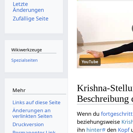
Letzte
Änderungen
Zufällige Seite
Wikiwerkzeuge
Spezialseiten
YouTube
Krishna-Stell
Mehr
Beschreibung 
Links auf diese Seite
Änderungen an
Wenn du
fortgeschrit
verlinkten Seiten
beziehungsweise
Kris
Druckversion
ihn
hinter
den
Kopf
Permanenter Link