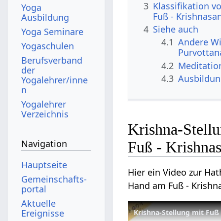
3
Klassifikation 
Yoga
Fuß - Krishnasa
Ausbildung
4
Siehe auch
Yoga Seminare
4.1
Andere Wi
Yogaschulen
Purvottan
Berufsverband
4.2
Meditatio
der
4.3
Ausbildu
Yogalehrer/inne
n
Yogalehrer
Verzeichnis
Krishna-Stell
Navigation
Fuß - Krishna
Hauptseite
Hier ein Video zur Ha
Gemeinschafts­
Hand am Fuß - Krishn
portal
Aktuelle
Ereignisse