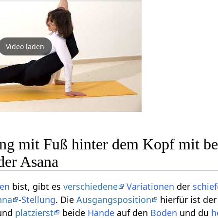
Video laden
ung mit Fuß hinter dem Kopf mit 
der Asana
ten
bist, gibt es
verschiedene
Variationen
der
schie
hna
-
Stellung
. Die
Ausgangsposition
hierfür ist de
und
platzierst
beide
Hände
auf den
Boden
und du
h