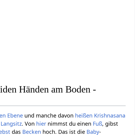
beiden Händen am Boden -
fen Ebene
und manche davon
heißen
Krishnasana
r
Langsitz
. Von
hier
nimmst du einen
Fuß
, gibst
ebst
das
Becken
hoch. Das ist die
Baby
-