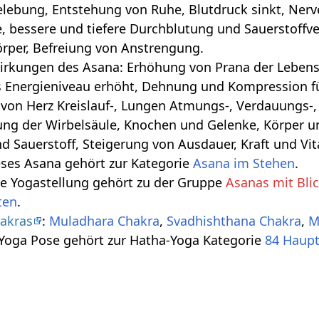
lebung, Entstehung von Ruhe, Blutdruck sinkt, Nerv
, bessere und tiefere Durchblutung und Sauerstoffv
örper, Befreiung von Anstrengung.
irkungen des Asana: Erhöhung von Prana der Lebense
s Energieniveau erhöht, Dehnung und Kompression für
von Herz Kreislauf-, Lungen Atmungs-, Verdauungs-
ung der Wirbelsäule, Knochen und Gelenke, Körper 
d Sauerstoff, Steigerung von Ausdauer, Kraft und Vita
eses Asana gehört zur Kategorie
Asana im Stehen
.
se Yogastellung gehört zu der Gruppe
Asanas mit Bli
ten
.
akras
:
Muladhara Chakra
,
Svadhishthana Chakra
,
M
 Yoga Pose gehört zur Hatha-Yoga Kategorie
84 Haup