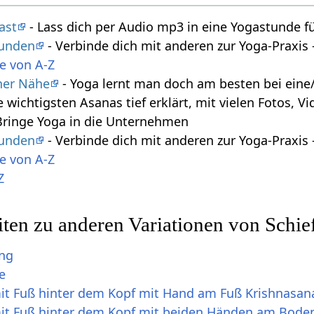
ast
- Lass dich per Audio mp3 in eine Yogastunde f
tunden
- Verbinde dich mit anderen zur Yoga-Praxi
e von A-Z
iner Nähe
- Yoga lernt man doch am besten bei eine/
e wichtigsten Asanas tief erklärt, mit vielen Fotos, 
Bringe Yoga in die Unternehmen
tunden
- Verbinde dich mit anderen zur Yoga-Praxi
e von A-Z
Z
ten zu anderen Variationen von Schie
ung
e
mit Fuß hinter dem Kopf mit Hand am Fuß Krishnasan
mit Fuß hinter dem Kopf mit beiden Händen am Bode