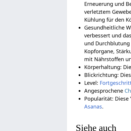
Erneuerung und Be
verletztem Gewebe
Kühlung für den K
Gesundheitliche W
verbessert und da
und Durchblutung 
Kopforgane, Stärk
mit Nährstoffen un
Körperhaltung: Di
Blickrichtung: Die
Level:
Fortgeschrit
Angesprochene
Ch
Popularität: Diese
Asanas
.
Siehe auch