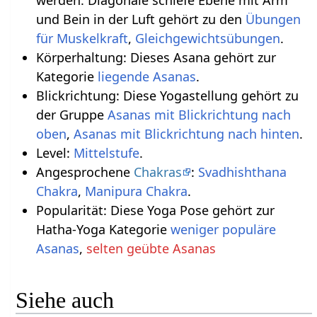
werden: Diagonale schiefe Ebene mit Arm
und Bein in der Luft gehört zu den
Übungen
für Muskelkraft
,
Gleichgewichtsübungen
.
Körperhaltung: Dieses Asana gehört zur
Kategorie
liegende Asanas
.
Blickrichtung: Diese Yogastellung gehört zu
der Gruppe
Asanas mit Blickrichtung nach
oben
,
Asanas mit Blickrichtung nach hinten
.
Level:
Mittelstufe
.
Angesprochene
Chakras
:
Svadhishthana
Chakra
,
Manipura Chakra
.
Popularität: Diese Yoga Pose gehört zur
Hatha-Yoga Kategorie
weniger populäre
Asanas
,
selten geübte Asanas
Siehe auch