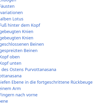
 Fäusten
variationen
halben Lotus
 Fuß hinter dem Kopf
 gebeugten Knien
 gebeugten Knien
 geschlossenen Beinen
 gespreizten Beinen
 Kopf oben
 Kopf unten
 des Ostens Purvottanasana
ottanasana
iefen Ebene in die fortgeschrittene Rückbeuge
 einem Arm
 Fingern nach vorne
Ebene