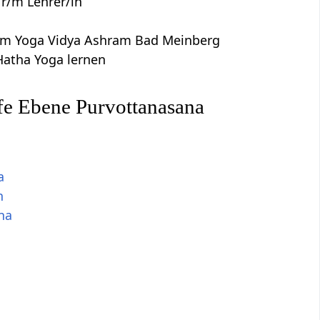
r/m Lehrer/in
dem Yoga Vidya Ashram Bad Meinberg
Hatha Yoga lernen
fe Ebene Purvottanasana
a
n
na