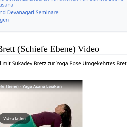
asana
und Devanagari Seminare
ngen
rett (Schiefe Ebene) Video
d mit Sukadev Bretz zur Yoga Pose Umgekehrtes Brett
fe Ebene) - Yoga Asana Lexikon
Video laden