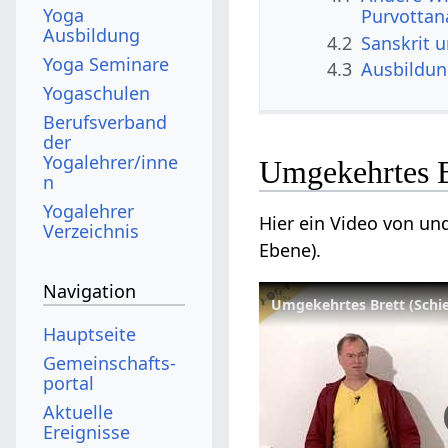
Yoga
Purvottan
Ausbildung
4.2
Sanskrit 
Yoga Seminare
4.3
Ausbildu
Yogaschulen
Berufsverband
der
Yogalehrer/inne
Umgekehrtes B
n
Yogalehrer
Hier ein Video von un
Verzeichnis
Ebene).
Navigation
Umgekehrtes Brett (Schie
Hauptseite
Gemeinschafts­
portal
Aktuelle
Ereignisse