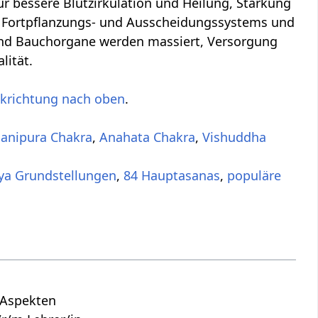
 bessere Blutzirkulation und Heilung, Stärkung
, Fortpflanzungs- und Ausscheidungssystems und
und Bauchorgane werden massiert, Versorgung
lität.
ckrichtung nach oben
.
anipura Chakra
,
Anahata Chakra
,
Vishuddha
,
84 Hauptasanas
,
populäre
n Aspekten