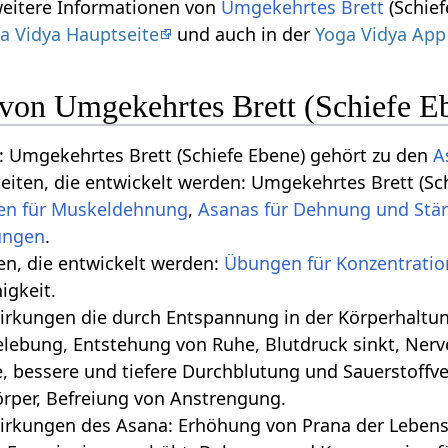
weitere Informationen von
Umgekehrtes Brett
(Schief
a Vidya Hauptseite
und auch in der
Yoga Vidya App
 von Umgekehrtes Brett (Schiefe E
 Umgekehrtes Brett (Schiefe Ebene) gehört zu den
A
keiten, die entwickelt werden: Umgekehrtes Brett (S
n für Muskeldehnung
,
Asanas für Dehnung und Stä
.
ten, die entwickelt werden:
Übungen für Konzentratio
gkeit.
 die durch Entspannung in der Körperhaltung geschehen‏‎: Tiefe Bauchatm
lebung, Entstehung von Ruhe, Blutdruck sinkt, Nerv
, bessere und tiefere Durchblutung und Sauerstoffv
örper, Befreiung von Anstrengung.
irkungen des Asana: Erhöhung von Prana der Lebense