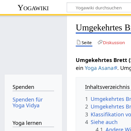
Yogawiki
Umgekehrtes Br
Seite
Diskussion
Umgekehrtes Brett (
ein
Yoga Asana
. Umg
Inhaltsverzeichnis
Spenden
1
Umgekehrtes Bre
Spenden für
Yoga Vidya
2
Umgekehrtes Bre
3
Klassifikation 
4
Siehe auch
Yoga lernen
4.1
Andere Wi