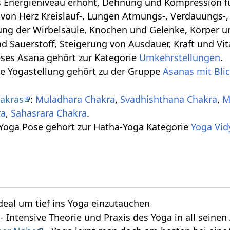
s Energieniveau erhöht, Dehnung und Kompression für
von Herz Kreislauf-, Lungen Atmungs-, Verdauungs-
ung der Wirbelsäule, Knochen und Gelenke, Körper 
d Sauerstoff, Steigerung von Ausdauer, Kraft und Vita
eses Asana gehört zur Kategorie
Umkehrstellungen
.
se Yogastellung gehört zu der Gruppe
Asanas mit Bli
akras
:
Muladhara Chakra
,
Svadhishthana Chakra
,
M
ra
,
Sahasrara Chakra
.
 Yoga Pose gehört zur Hatha-Yoga Kategorie
deal um tief ins Yoga einzutauchen
- Intensive Theorie und Praxis des Yoga in all seine