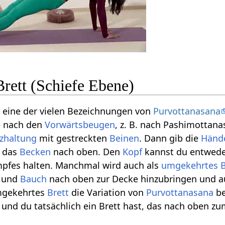
rett (Schiefe Ebene)
t eine der vielen Bezeichnungen von
Purvottanasana
 nach den
Vorwärtsbeugen
, z. B. nach Pashimottana
tzhaltung
mit gestreckten
Beinen
. Dann gib die
Händ
n das
Becken
nach oben. Den
Kopf
kannst du entweder
pfes halten. Manchmal wird auch als
umgekehrtes B
und
Bauch
nach oben zur Decke hinzubringen und au
mgekehrtes
Brett
die Variation von
Purvottanasana
be
 und du tatsächlich ein Brett hast, das nach oben z