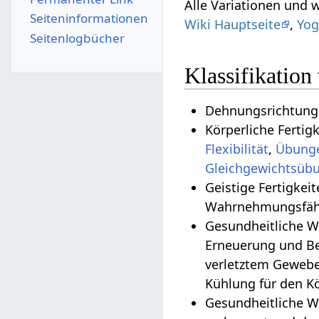
Alle Variationen und 
Seiten­­informationen
Wiki Hauptseite
,
Yog
Seitenlogbücher
Klassifikation
Dehnungsrichtung:
Körperliche Fertig
Flexibilität
,
Übunge
Geistige Fertigkei
Wahrnehmungsfähi
Gesundheitliche Wirkungen
Erneuerung und Be
verletztem Gewebe
Kühlung für den K
Gesundheitliche W