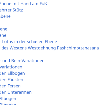
 Ebene mit Hand am Fuß
hrter Stütz
Ebene
bene
bene
 Lotus in der schiefen Ebene
g des Westens Westdehnung Pashchimottanasana
- und Bein-Variationen
variationen
den Ellbogen
 den Fäusten
den Fersen
 den Unterarmen
Ellbogen
Ellbogen