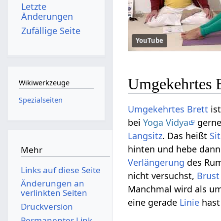
Letzte
Änderungen
Zufällige Seite
YouTube
Umgekehrtes B
Wikiwerkzeuge
Spezialseiten
Umgekehrtes Brett
is
bei
Yoga Vidya
gerne
Langsitz
. Das heißt
Si
hinten und hebe dan
Mehr
Verlängerung
des Rum
Links auf diese Seite
nicht versuchst,
Brust
Änderungen an
Manchmal wird als u
verlinkten Seiten
eine gerade
Linie
hast
Druckversion
Permanenter Link