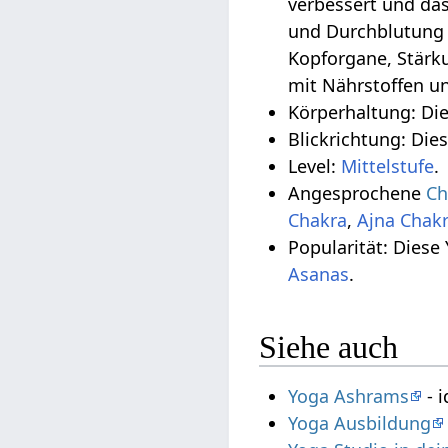
verbessert und da
und Durchblutung 
Kopforgane, Stärk
mit Nährstoffen un
Körperhaltung: Di
Blickrichtung: Die
Level:
Mittelstufe
.
Angesprochene
Ch
Chakra
,
Ajna Chak
Popularität: Diese
Asanas
.
Siehe auch
Yoga Ashrams
- i
Yoga Ausbildung