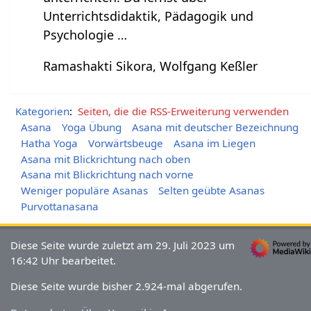
Unterrichtsdidaktik, Pädagogik und
Psychologie …
Ramashakti Sikora, Wolfgang Keßler
Kategorien
:
Seiten, die die RSS-Erweiterung verwenden
Asana
Yoga Übung
Asana mit deutscher Bezeichnung
Hatha Yoga
Vorwärtsbeuge
Asana im Liegen
Asana mit Blickrichtung nach oben
Asana mit Blickrichtung nach vorne
Weniger populäre Asanas
Selten geübte Asanas
Purvottanasana
Diese Seite wurde zuletzt am 29. Juli 2023 um
16:42 Uhr bearbeitet.
Diese Seite wurde bisher 2.924-mal abgerufen.