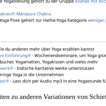
se Yogastellung gehört zu der Gruppe
Asanas mit Bli
akras
:
Manipura Chakra
.
 Yoga Pose gehört zur Hatha-Yoga Kategorie
weniger 
ie du anderen mehr über Yoga erzählen kannst
on Einführung
- Wochenendseminare, um Yoga gründ
bücher, Yogamatten, Yogakissen und vieles mehr
swerk
- Indische karitative werke unterstützen
Bringe Yoga in die Unternehmen
ast
- Lass dich per Audio mp3 in eine Yogastunde f
ten zu anderen Variationen von Schie