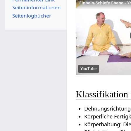
Einbein-Schiefe Ebene - 
Seiten­­informationen
Seitenlogbücher
YouTube
Klassifikation
Dehnungsrichtung:
Körperliche Fertig
Körperhaltung: Di