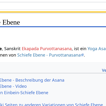
e Ebene
e
, Sanskrit
Ekapada Purvottanasana
, ist ein
Yoga As
ionen von
Schiefe Ebene - Purvottanasana
.
 Ebene - Beschreibung der Asana
 Ebene - Video
on Einbein-Schiefe Ebene
ki Seiten zu anderen Variationen von Schiefe Ebene