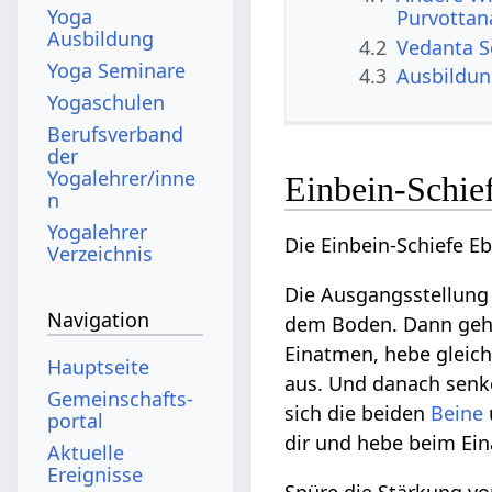
Yoga
Purvottan
Ausbildung
4.2
Vedanta 
Yoga Seminare
4.3
Ausbildu
Yogaschulen
Berufsverband
der
Yogalehrer/inne
Einbein-Schie
n
Yogalehrer
Die Einbein-Schiefe E
Verzeichnis
Die Ausgangsstellung 
Navigation
dem Boden. Dann geh
Einatmen, hebe gleich
Hauptseite
aus. Und danach senk
Gemeinschafts­
sich die beiden
Beine
portal
dir und hebe beim E
Aktuelle
Ereignisse