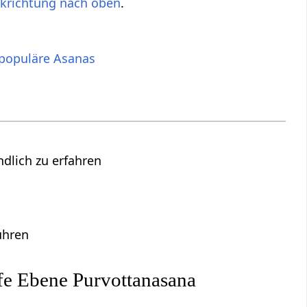
ckrichtung nach oben
.
populäre Asanas
lich zu erfahren
ühren
fe Ebene Purvottanasana