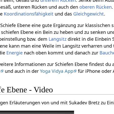
on Bein, Gesäß und
unterem Rücken
. Senke beim Aus
 Gesäß, unteren Rücken und auch den
oberen Rücken
ie
Koordinationsfähigkeit
und das
Gleichgewicht
.
n Schiefe Ebene eine gute Ergänzung zur klassischen 
 schiefen Ebene ein Bein zu heben und zu senken un
gbeinstellung bzw. dem
Langsitz
direkt in die Einbei
bene kann man eine Weile im Langsitz verharren und t
die
Energie
nach oben kommt und danach zur
Bauch
weitere Informationen zur Schiefen Ebene findest du
e
und auch in der
Yoga Vidya App
für iPhone oder 
fe Ebene - Video
nigen Erläuterungen von und mit Sukadev Bretz zu Ein