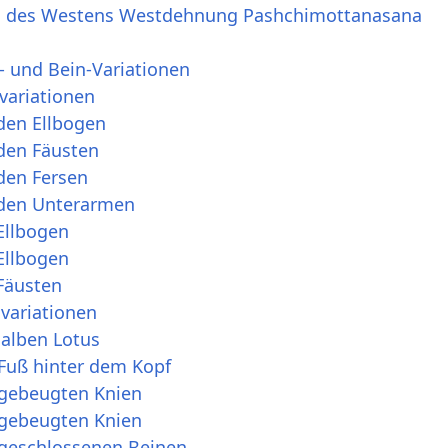
g des Westens Westdehnung Pashchimottanasana
- und Bein-Variationen
variationen
den Ellbogen
 den Fäusten
den Fersen
 den Unterarmen
Ellbogen
Ellbogen
 Fäusten
variationen
halben Lotus
 Fuß hinter dem Kopf
 gebeugten Knien
 gebeugten Knien
 geschlossenen Beinen