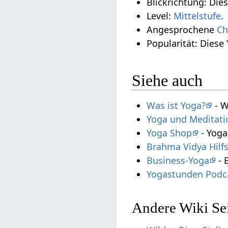
Blickrichtung: Die
Level:
Mittelstufe
.
Angesprochene
Ch
Popularität: Diese
Siehe auch
Was ist Yoga?
- W
Yoga und Meditati
Yoga Shop
- Yoga
Brahma Vidya Hilf
Business-Yoga
- 
Yogastunden Podc
Andere Wiki Sei