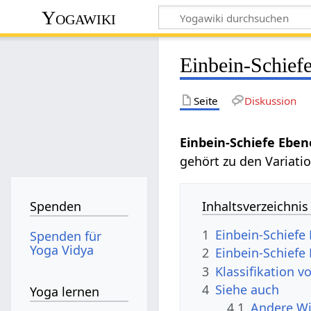
Yogawiki
Einbein-Schief
Seite
Diskussion
Einbein-Schiefe Eben
gehört zu den Variat
Inhaltsverzeichnis
Spenden
1
Einbein-Schiefe
Spenden für
Yoga Vidya
2
Einbein-Schiefe
3
Klassifikation v
4
Siehe auch
Yoga lernen
4.1
Andere Wi