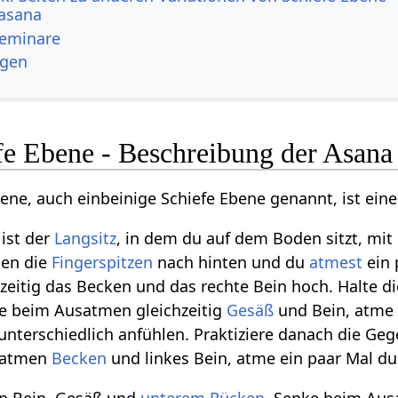
asana
Seminare
ngen
fe Ebene - Beschreibung der Asana
bene, auch einbeinige Schiefe Ebene genannt, ist eine
ist der
Langsitz
, in dem du auf dem Boden sitzt, mi
en die
Fingerspitzen
nach hinten und du
atmest
ein 
zeitig das Becken und das rechte Bein hoch. Halte di
e beim Ausatmen gleichzeitig
Gesäß
und Bein, atme z
unterschiedlich anfühlen. Praktiziere danach die Geg
inatmen
Becken
und linkes Bein, atme ein paar Mal du