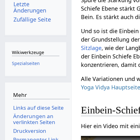
Spüre die Stärkung v
Letzte
Schiefe Ebene stärkt
Änderungen
Bein. Es stärkt auch d
Zufällige Seite
Und so ist die Einbei
der Grundstellung der
Sitzlage
, wie der Lan
Wikiwerkzeuge
der Einbein Schiefe E
Spezialseiten
konzentrieren, damit 
Alle Variationen und 
Yoga Vidya Hauptseit
Mehr
Links auf diese Seite
Einbein-Schie
Änderungen an
verlinkten Seiten
Hier ein Video mit ei
Druckversion
Permanenter Link