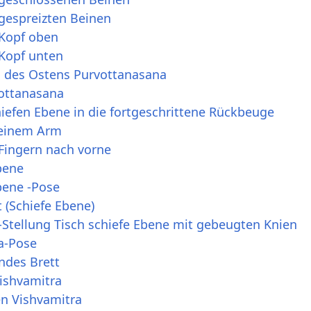
 gespreizten Beinen
 Kopf oben
 Kopf unten
 des Ostens Purvottanasana
ottanasana
iefen Ebene in die fortgeschrittene Rückbeuge
 einem Arm
 Fingern nach vorne
Ebene
Ebene -Pose
 (Schiefe Ebene)
-Stellung Tisch schiefe Ebene mit gebeugten Knien
a-Pose
ndes Brett
ishvamitra
en Vishvamitra