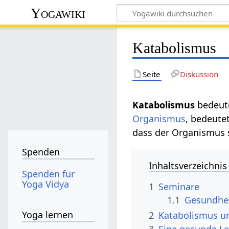
Yogawiki
Katabolismus
Seite
Diskussion
Katabolismus
bedeute
Organismus
, bedeute
dass der Organismus sc
Spenden
Inhaltsverzeichnis
Spenden für
Yoga Vidya
1
Seminare
1.1
Gesundhe
Yoga lernen
2
Katabolismus u
3
Eine gesunde Le