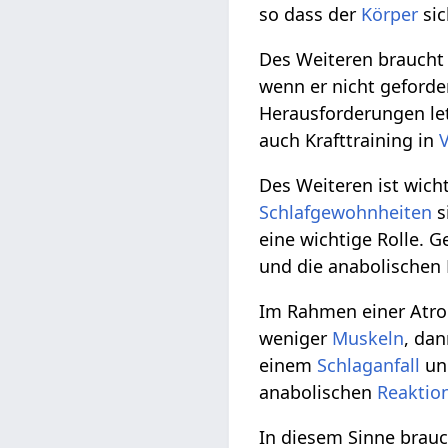
so dass der
Körper
sic
Des Weiteren braucht
wenn er nicht geforde
Herausforderungen let
auch Krafttraining in
Des Weiteren ist wich
Schlafgewohnheiten
s
eine wichtige Rolle. 
und die anabolischen P
Im Rahmen einer Atroph
weniger
Muskeln
, da
einem
Schlaganfall
un
anabolischen
Reaktio
In diesem Sinne brau