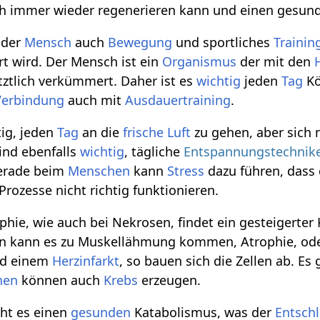
h immer wieder regenerieren kann und einen gesu
 der
Mensch
auch
Bewegung
und sportliches
Trainin
rt wird. Der Mensch ist ein
Organismus
der mit den
ztlich verkümmert. Daher ist es
wichtig
jeden
Tag
Kö
Verbindung
auch mit
Ausdauertraining
.
tig, jeden
Tag
an die
frische
Luft
zu gehen, aber sich 
ind ebenfalls
wichtig
, tägliche
Entspannungstechnik
Gerade beim
Menschen
kann
Stress
dazu führen, dass
rozesse nicht richtig funktionieren.
ie, wie auch bei Nekrosen, findet ein gesteigerter K
nn kann es zu Muskellähmung kommen, Atrophie, ode
d einem
Herzinfarkt
, so bauen sich die Zellen ab. E
nen
können auch
Krebs
erzeugen.
cht es einen
gesunden
Katabolismus, was der
Entsch