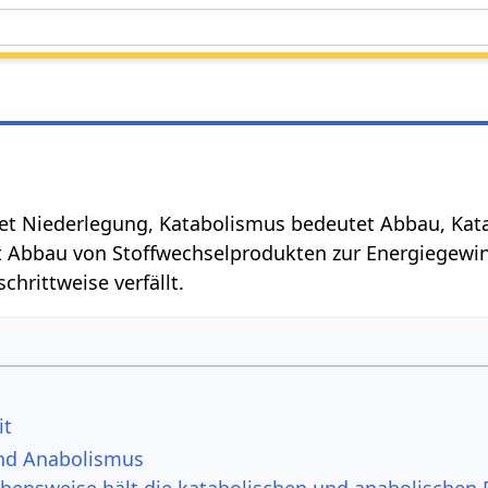
t Niederlegung, Katabolismus bedeutet Abbau, Ka
t Abbau von Stoffwechselprodukten zur Energiegewi
hrittweise verfällt.
it
nd Anabolismus
bensweise hält die katabolischen und anabolischen 