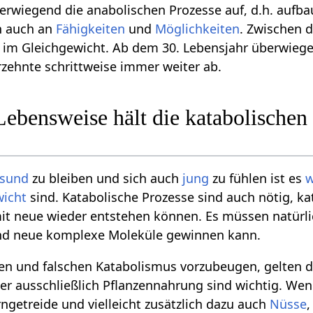
erwiegend die anabolischen Prozesse auf, d.h. aufb
n auch an
Fähigkeiten
und
Möglichkeiten
. Zwischen 
 im Gleichgewicht. Ab dem 30. Lebensjahr überwiegen
hrzehnte schrittweise immer weiter ab.
ebensweise hält die katabolischen
sund
zu bleiben und sich auch
jung
zu fühlen ist es
w
wicht
sind. Katabolische Prozesse sind auch nötig, k
t neue wieder entstehen können. Es müssen natürli
 neue komplexe Moleküle gewinnen kann.
 und falschen Katabolismus vorzubeugen, gelten d
der ausschließlich Pflanzennahrung sind wichtig. We
rngetreide und vielleicht zusätzlich dazu auch
Nüsse