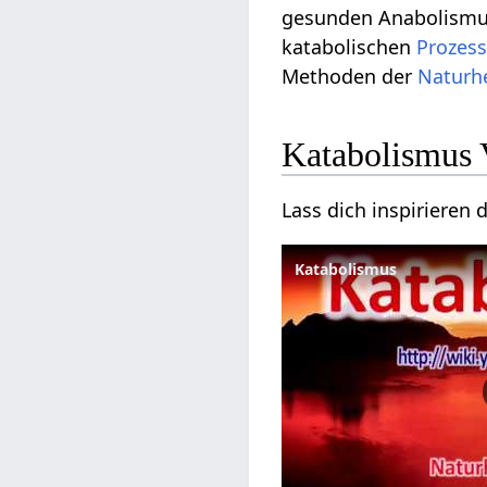
gesunden Anabolismus
katabolischen
Prozes
Methoden der
Naturh
Katabolismus 
Lass dich inspiriere
Katabolismus