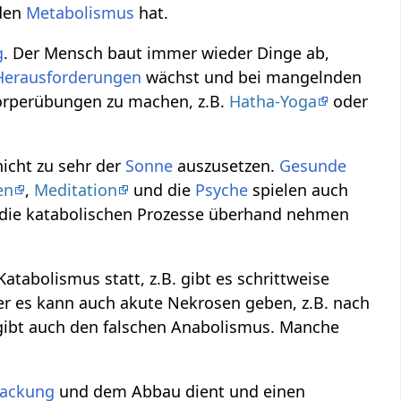
nden
Metabolismus
hat.
g
. Der Mensch baut immer wieder Dinge ab,
Herausforderungen
wächst und bei mangelnden
rperübungen zu machen, z.B.
Hatha-Yoga
oder
nicht zu sehr der
Sonne
auszusetzen.
Gesunde
en
,
Meditation
und die
Psyche
spielen auch
 die katabolischen Prozesse überhand nehmen
atabolismus statt, z.B. gibt es schrittweise
r es kann auch akute Nekrosen geben, z.B. nach
s gibt auch den falschen Anabolismus. Manche
lackung
und dem Abbau dient und einen