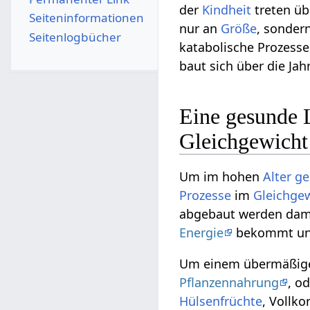
der
Kindheit
treten üb
Seiten­­informationen
nur an
Größe
, sonder
Seitenlogbücher
katabolische Prozesse
baut sich über die Ja
Eine gesunde L
Gleichgewicht
Um im hohen
Alter
ge
Prozesse
im
Gleichge
abgebaut werden dami
Energie
bekommt und
Um einem übermäßigen
Pflanzennahrung
, o
Hülsenfrüchte
, Vollko