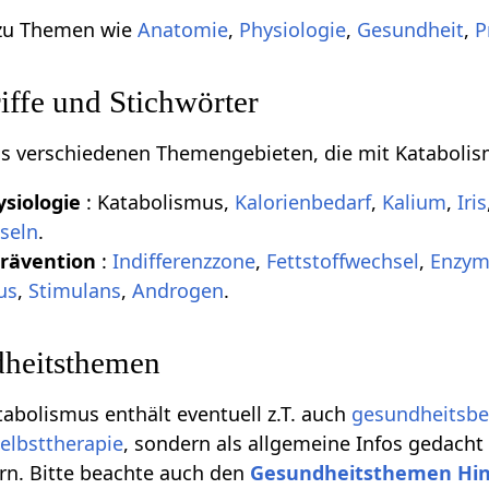
 zu Themen wie
Anatomie
,
Physiologie
,
Gesundheit
,
P
ffe und Stichwörter
aus verschiedenen Themengebieten, die mit Kataboli
siologie
: Katabolismus,
Kalorienbedarf
,
Kalium
,
Iris
seln
.
Prävention
:
Indifferenzzone
,
Fettstoffwechsel
,
Enzy
us
,
Stimulans
,
Androgen
.
heitsthemen
tabolismus enthält eventuell z.T. auch
gesundheitsb
elbsttherapie
, sondern als allgemeine Infos gedacht
rn. Bitte beachte auch den
Gesundheitsthemen Hi