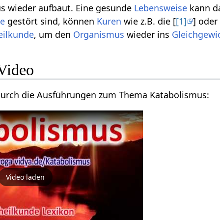
 wieder aufbaut. Eine gesunde
Lebensweise
kann da
se
gestört sind, können
Kuren
wie z.B. die [
[1]
] oder
eilkunde
, um den
Organismus
wieder ins
Gleichgewi
Video
n durch die Ausführungen zum Thema Katabolismus:
Video laden