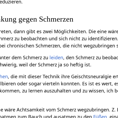
reduzieren.
nkung gegen Schmerzen
ten, dann gibt es zwei Möglichkeiten. Die eine wär
chmerz zu beobachten und sich nicht zu identifiziere
n bei chronischen Schmerzen, die nicht wegzubringen 
 unter dem Schmerz zu
leiden
, den Schmerz zu beoba
ierig, weil der Schmerz ja so heftig ist.
hen
, die mit dieser Technik ihre Geischtsneuralgie 
ieren oder sogar vierteln konnten. Es ist es wert, 
ommen, zu lernen auszuhalten und zu wissen, ich be
e wäre Achtsamkeit vom Schmerz wegzubringen. Z.
inatmen zum Bauch und ausatmen zu den
Füßen
, ei