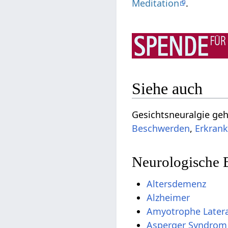
Meditation
.
Siehe auch
Gesichtsneuralgie ge
Beschwerden
,
Erkran
Neurologische
Altersdemenz
Alzheimer
Amyotrophe Latera
Asperger Syndrom