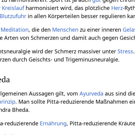
r
Kreislauf
harmonisiert wird, das plötzliche
Herz
-Ryt
Blutzufuhr
in allen Körperteilen besser regulieren ka
e
Meditation
, die den
Menschen
zu einer inneren
Gela
e Arten von Schmerzen und damit auch gegen Gesich
htsneuralgie wird der Schmerz massiver unter
Stress
rzen durch Geischts- und Trigeminusneuralgie.
eda
allgemeinen Aussagen gilt, vom
Ayurveda
aus sind di
rinzip
. Man sollte Pitta-reduzierende Maßnahmen ei
handra Bheda.
ta-reduzierende
Ernährung
, Pitta-reduzierende Kräut