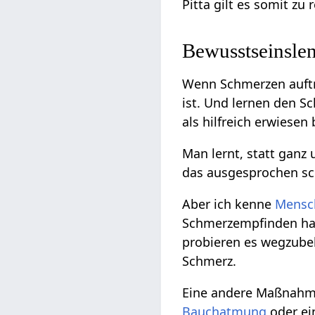
Pitta gilt es somit zu 
Bewusstseinsle
Wenn Schmerzen auftre
ist. Und lernen den S
als hilfreich erwiese
Man lernt, statt ganz
das ausgesprochen schw
Aber ich kenne
Mensc
Schmerzempfinden halb
probieren es wegzubek
Schmerz.
Eine andere Maßnahm
Bauchatmung
oder e