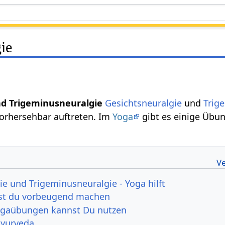
ie
nd Trigeminusneuralgie
Gesichtsneuralgie
und
Trig
nvorhersehbar auftreten. Im
Yoga
gibt es einige Übu
ie und Trigeminusneuralgie - Yoga hilft
st du vorbeugend machen
ogaübungen kannst Du nutzen
Ayurveda