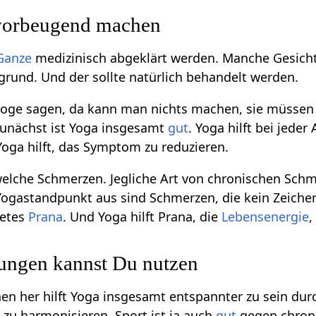
vorbeugend machen
Ganze
medizinisch abgeklärt werden. Manche Gesicht
rund. Und der sollte natürlich behandelt werden.
oge sagen, da kann man nichts machen, sie müssen 
Zunächst ist Yoga insgesamt
gut
. Yoga hilft bei jeder
 Yoga hilft, das Symptom zu reduzieren.
r welche Schmerzen. Jegliche Art von chronischen S
ogastandpunkt aus sind Schmerzen, die kein Zeichen
tetes
Prana
. Und Yoga hilft Prana, die
Lebensenergie
,
ngen kannst Du nutzen
n her hilft Yoga insgesamt entspannter zu sein dur
r
zu harmonisieren. Sport ist ja auch
gut
gegen chroni