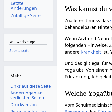
Letzte
Was kannst du 
Änderungen
Zufällige Seite
Zuallererst muss das
behandelbaren Hinterg
Wenn Arzt und Neurol
Wikiwerkzeuge
folgenden Hinweise. 
Spezialseiten
andere
Krankheit
ist.
Und das gilt egal fü
Yoga übt. Von einem Y
Mehr
Erkrankung, fehlgelei
Links auf diese Seite
Welche Yogaübu
Änderungen an
verlinkten Seiten
Druckversion
Vom Schulmedizinische
Permanenter Link
Bewegung
den
Körpe