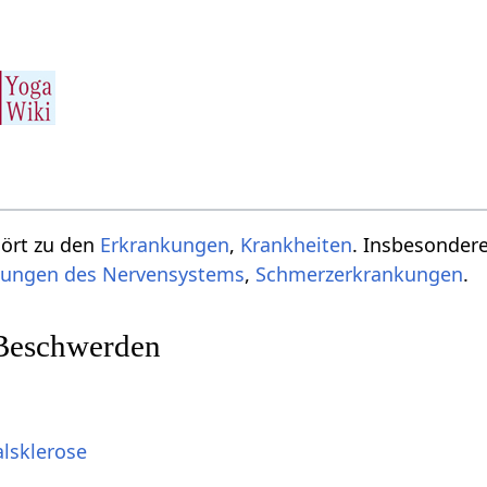
hört zu den
Erkrankungen
,
Krankheiten
. Insbesonder
kungen des Nervensystems
,
Schmerzerkrankungen
.
 Beschwerden
lsklerose