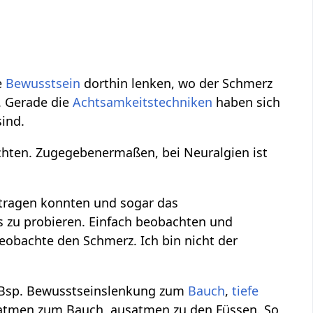
e
Bewusstsein
dorthin lenken, wo der Schmerz
n. Gerade die
Achtsamkeitstechniken
haben sich
sind.
chten. Zugegebenermaßen, bei Neuralgien ist
ertragen konnten und sogar das
es zu probieren. Einfach beobachten und
obachte den Schmerz. Ich bin nicht der
 Bsp. Bewusstseinslenkung zum
Bauch
,
tiefe
natmen zum Bauch, ausatmen zu den Füssen. So