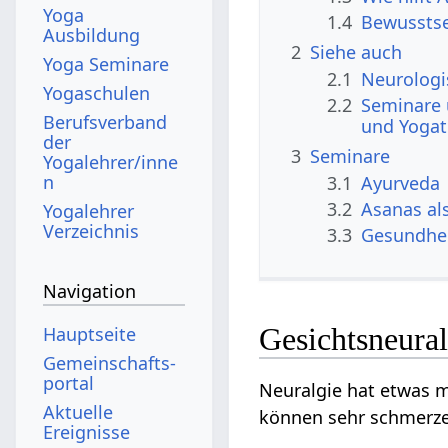
Yoga
1.4
Bewussts
Ausbildung
2
Siehe auch
Yoga Seminare
2.1
Neurolog
Yogaschulen
2.2
Seminare 
Berufsverband
und Yogat
der
3
Seminare
Yogalehrer/inne
n
3.1
Ayurveda
3.2
Asanas al
Yogalehrer
Verzeichnis
3.3
Gesundhe
Navigation
Gesichtsneural
Hauptseite
Gemeinschafts­
portal
Neuralgie hat etwas 
Aktuelle
können sehr schmerzen
Ereignisse