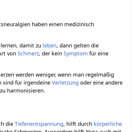
sneuralgien haben einen medizinisch
lernen, damit zu
leben
, dann gelten die
 Art von
Schmerz
, der kein
Symptom
für eine
chmerzen werden weniger, wenn man regelmäßig
 sind für irgendeine
Verletzung
oder eine andere
 zu harmonisieren.
ch die
Tiefenentspannung
, hilft durch
körperliche
sche Schmerzen. Ausserdem hilft Yoga auch mit