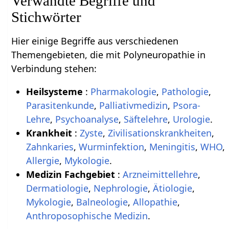
Verwandte Begriffe und
Stichwörter
Hier einige Begriffe aus verschiedenen
Themengebieten, die mit Polyneuropathie in
Verbindung stehen:
Heilsysteme
:
Pharmakologie
,
Pathologie
,
Parasitenkunde
,
Palliativmedizin
,
Psora-
Lehre
,
Psychoanalyse
,
Säftelehre
,
Urologie
.
Krankheit
:
Zyste
,
Zivilisationskrankheiten
,
Zahnkaries
,
Wurminfektion
,
Meningitis
,
WHO
,
Allergie
,
Mykologie
.
Medizin Fachgebiet
:
Arzneimittellehre
,
Dermatiologie
,
Nephrologie
,
Ätiologie
,
Mykologie
,
Balneologie
,
Allopathie
,
Anthroposophische Medizin
.