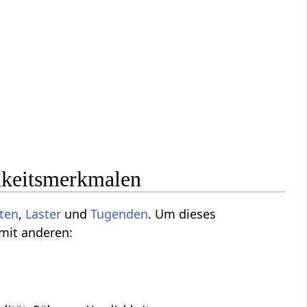
chkeitsmerkmalen
iten
,
Laster
und
Tugenden
. Um dieses
 mit anderen: