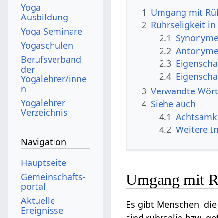
Yoga
1
Umgang mit Rüh
Ausbildung
2
Rührseligkeit i
Yoga Seminare
2.1
Synonyme 
Yogaschulen
2.2
Antonyme 
Berufsverband
2.3
Eigenscha
der
2.4
Eigenscha
Yogalehrer/inne
n
3
Verwandte Wört
Yogalehrer
4
Siehe auch
Verzeichnis
4.1
Achtsamke
4.2
Weitere I
Navigation
Hauptseite
Gemeinschafts­
Umgang mit Rü
portal
Aktuelle
Es gibt Menschen, die
Ereignisse
sind rührselig bzw. g