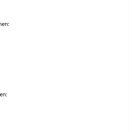
hen:
en: