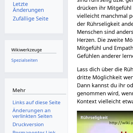
Letzte
drücken ihr Mitgefühl
Änderungen
vielleicht manchmal pe
Zufällige Seite
der Rührseligkeit and
Menschen sind anders,
Herzen. Die zweite Mö
Mitgefühl und Empathi
Wikiwerkzeuge
Gefühlen anderer lern
Spezialseiten
Lass dich über die Rü
dritte Möglichkeit we
Dann kannst du ihr ode
Mehr
genommen wird, wenn i
Kontext vielleicht et
Links auf diese Seite
Änderungen an
verlinkten Seiten
Rührseligkeit
Druckversion
Permanenter Link