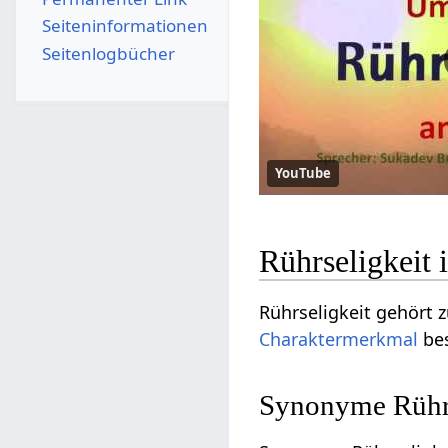
Seiten­­informationen
Seitenlogbücher
YouTube
Rührseligkeit
Rührseligkeit gehört 
Charaktermerkmal
bes
Synonyme Rührse