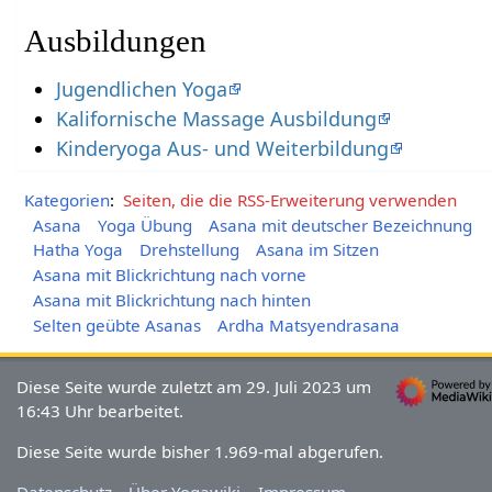
Ausbildungen
Jugendlichen Yoga
Kalifornische Massage Ausbildung
Kinderyoga Aus- und Weiterbildung
Kategorien
:
Seiten, die die RSS-Erweiterung verwenden
Asana
Yoga Übung
Asana mit deutscher Bezeichnung
Hatha Yoga
Drehstellung
Asana im Sitzen
Asana mit Blickrichtung nach vorne
Asana mit Blickrichtung nach hinten
Selten geübte Asanas
Ardha Matsyendrasana
Diese Seite wurde zuletzt am 29. Juli 2023 um
16:43 Uhr bearbeitet.
Diese Seite wurde bisher 1.969-mal abgerufen.