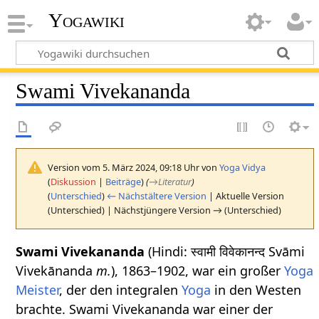
Yogawiki
Swami Vivekananda
Version vom 5. März 2024, 09:18 Uhr von
Yoga Vidya
(
Diskussion
|
Beiträge
)
(
→
Literatur
)
(
Unterschied
)
← Nächstältere Version
| Aktuelle Version
(Unterschied) | Nächstjüngere Version → (Unterschied)
Swami Vivekananda
(Hindi: स्वामी विवेकानन्द Svāmi
Vivekānanda
m.
), 1863–1902, war ein großer
Yoga
Meister
, der den integralen
Yoga
in den Westen
brachte. Swami Vivekananda war einer der