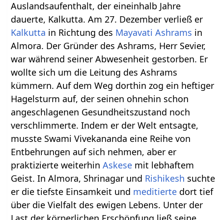
Auslandsaufenthalt, der eineinhalb Jahre
dauerte, Kalkutta. Am 27. Dezember verließ er
Kalkutta
in Richtung des
Mayavati
Ashrams
in
Almora. Der Gründer des Ashrams, Herr Sevier,
war während seiner Abwesenheit gestorben. Er
wollte sich um die Leitung des Ashrams
kümmern. Auf dem Weg dorthin zog ein heftiger
Hagelsturm auf, der seinen ohnehin schon
angeschlagenen Gesundheitszustand noch
verschlimmerte. Indem er der Welt entsagte,
musste Swami Vivekananda eine Reihe von
Entbehrungen auf sich nehmen, aber er
praktizierte weiterhin
Askese
mit lebhaftem
Geist. In Almora, Shrinagar und
Rishikesh
suchte
er die tiefste Einsamkeit und
meditierte
dort tief
über die Vielfalt des ewigen Lebens. Unter der
Last der körperlichen Erschöpfung ließ seine