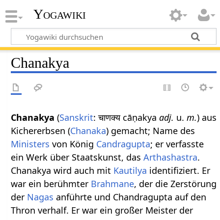
Yogawiki
Chanakya
Chanakya
(
Sanskrit
: चाणक्य cāṇakya
adj.
u.
m.
) aus
Kichererbsen (
Chanaka
) gemacht; Name des
Ministers
von König
Candragupta
; er verfasste
ein Werk über Staatskunst, das
Arthashastra
.
Chanakya wird auch mit
Kautilya
identifiziert. Er
war ein berühmter
Brahmane
, der die Zerstörung
der
Nagas
anführte und Chandragupta auf den
Thron verhalf. Er war ein großer Meister der