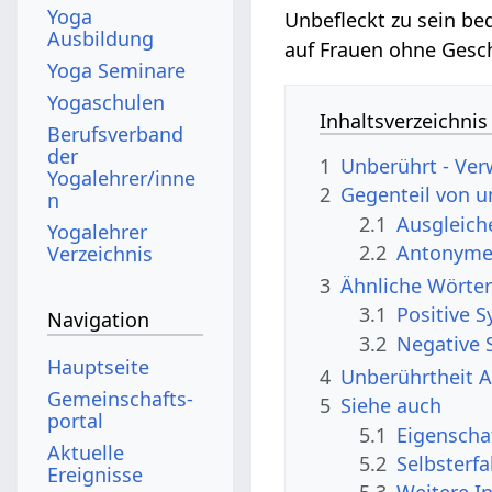
Yoga
Unbefleckt zu sein be
Ausbildung
auf Frauen ohne Gesch
Yoga Seminare
Yogaschulen
Inhaltsverzeichnis
Berufsverband
der
1
Unberührt - Ver
Yogalehrer/inne
2
Gegenteil von 
n
2.1
Ausgleic
Yogalehrer
2.2
Antonyme,
Verzeichnis
3
Ähnliche Wörter
3.1
Positive 
Navigation
3.2
Negative 
Hauptseite
4
Unberührtheit A
Gemeinschafts­
5
Siehe auch
portal
5.1
Eigenscha
Aktuelle
5.2
Selbsterf
Ereignisse