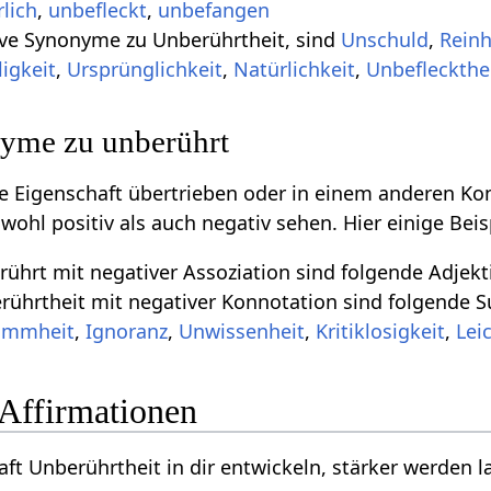
rlich
,
unbefleckt
,
unbefangen
tive Synonyme zu Unberührtheit, sind
Unschuld
,
Reinh
igkeit
,
Ursprünglichkeit
,
Natürlichkeit
,
Unbefleckthe
yme zu unberührt
ive Eigenschaft übertrieben oder in einem anderen Ko
owohl positiv als auch negativ sehen. Hier einige Be
ührt mit negativer Assoziation sind folgende Adjekt
ührtheit mit negativer Konnotation sind folgende S
mmheit
,
Ignoranz
,
Unwissenheit
,
Kritiklosigkeit
,
Lei
 Affirmationen
aft Unberührtheit in dir entwickeln, stärker werden la