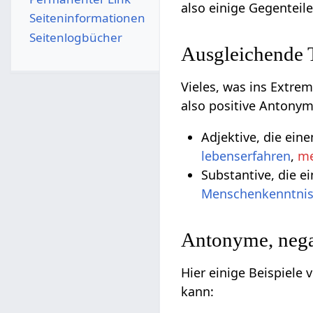
also einige Gegenteil
Seiten­­informationen
Seitenlogbücher
Ausgleichende
Vieles, was ins Extre
also positive Antonym
Adjektive, die ein
lebenserfahren
,
me
Substantive, die e
Menschenkenntni
Antonyme, nega
Hier einige Beispiele
kann: