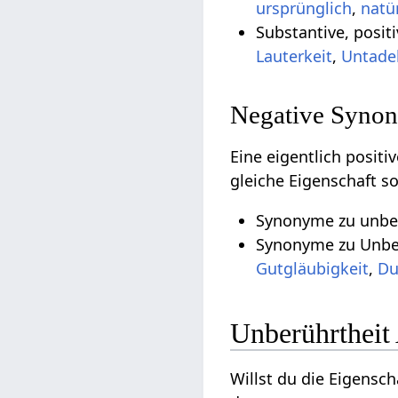
ursprünglich
,
natü
Substantive, posi
Lauterkeit
,
Untadel
Negative Synon
Eine eigentlich posit
gleiche Eigenschaft s
Synonyme zu unber
Synonyme zu Unber
Gutgläubigkeit
,
Du
Unberührtheit
Willst du die Eigensch