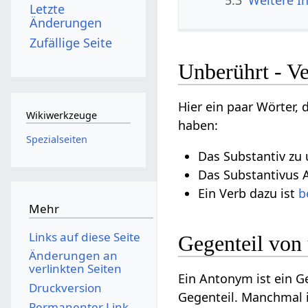
5.3
Weitere I
Letzte
Änderungen
Zufällige Seite
Unberührt - V
Hier ein paar Wörter
Wikiwerkzeuge
haben:
Spezialseiten
Das Substantiv zu 
Das Substantivus A
Ein Verb dazu ist
b
Mehr
Links auf diese Seite
Gegenteil von
Änderungen an
verlinkten Seiten
Ein Antonym ist ein 
Druckversion
Gegenteil. Manchmal 
Permanenter Link