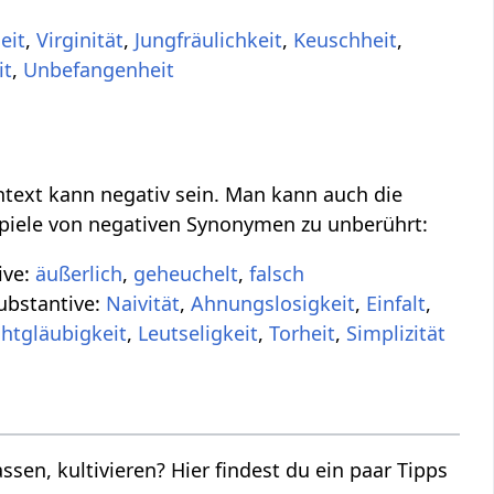
eit
,
Virginität
,
Jungfräulichkeit
,
Keuschheit
,
it
,
Unbefangenheit
ntext kann negativ sein. Man kann auch die
ispiele von negativen Synonymen zu unberührt:
ive:
äußerlich
,
geheuchelt
,
falsch
ubstantive:
Naivität
,
Ahnungslosigkeit
,
Einfalt
,
chtgläubigkeit
,
Leutseligkeit
,
Torheit
,
Simplizität
ssen, kultivieren? Hier findest du ein paar Tipps