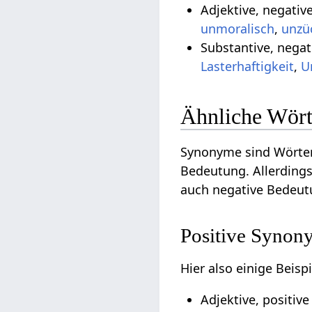
Adjektive, negati
unmoralisch
,
unzü
Substantive, negat
Lasterhaftigkeit
,
U
Ähnliche Wört
Synonyme sind Wörter
Bedeutung. Allerdings
auch negative Bedeut
Positive Synon
Hier also einige Beis
Adjektive, positiv