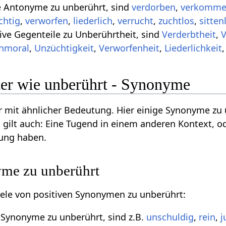
ve Antonyme zu unberührt, sind
verdorben
,
verkomm
chtig
,
verworfen
,
liederlich
,
verrucht
,
zuchtlos
,
sitten
ive Gegenteile zu Unberührtheit, sind
Verderbtheit
,
nmoral
,
Unzüchtigkeit
,
Verworfenheit
,
Liederlichkeit
er wie unberührt - Synonyme
 mit ähnlicher Bedeutung. Hier einige Synonyme zu
 gilt auch: Eine Tugend in einem anderen Kontext, o
ung haben.
yme zu unberührt
piele von positiven Synonymen zu unberührt:
e Synonyme zu unberührt, sind z.B.
unschuldig
,
rein
,
j