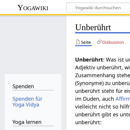
Yogawiki
Unberührt
Seite
Diskussion
Unberührt
: Was ist 
Adjektiv unberührt, w
Zusammenhang stehen
(Synonyme) zu unberü
Spenden
unberührt steht für e
Spenden für
im Duden, auch
Affir
Yoga Vidya
vielleicht nicht so hi
unberührt gibt es un
Yoga lernen
unberührt: