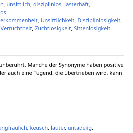
en
,
unsittlich
,
disziplinlos
,
lasterhaft
,
los
Verkommenheit
,
Unsittlichkeit
,
Disziplinlosigkeit
,
,
Verruchtheit
,
Zuchtlosigkeit
,
Sittenlosigkeit
 unberührt. Manche der Synonyme haben positive
der auch eine Tugend, die übertrieben wird, kann
ungfräulich
,
keusch
,
lauter
,
untadelig
,