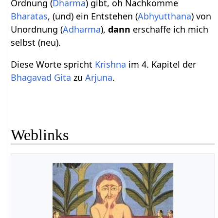
Ordnung (
Dharma
) gibt, oh Nachkomme
Bharatas
, (und) ein Entstehen (
Abhyutthana
) von
Unordnung (
Adharma
),
dann
erschaffe ich mich
selbst (neu).
Diese Worte spricht
Krishna
im 4. Kapitel der
Bhagavad Gita
zu
Arjuna
.
Weblinks