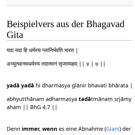
Beispielvers aus der Bhagavad
Gita
यदा यदा हि धर्मस्य ग्लानिर्भवति भारत |
अभ्युत्थानमधर्मस्य तदात्मानं सृजाम्यहम् || ४ | ७ ||
yadā yadā
hi dharmasya glānir bhavati bhārata |
abhyutthānam adharmasya
tadā
tmānaṃ sṛjāmy
aham || BhG 4.7 ||
Denn
immer, wenn
es eine Abnahme (
Glani
) der