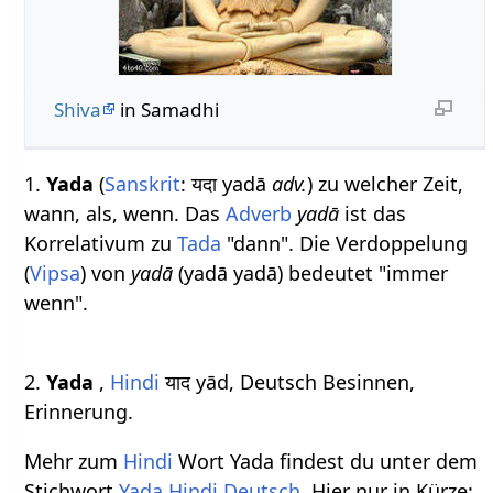
Shiva
in Samadhi
1.
Yada
(
Sanskrit
: यदा yadā
adv.
) zu welcher Zeit,
wann, als, wenn. Das
Adverb
yadā
ist das
Korrelativum zu
Tada
"dann". Die Verdoppelung
(
Vipsa
) von
yadā
(yadā yadā) bedeutet "immer
wenn".
2.
Yada
,
Hindi
याद yād, Deutsch Besinnen,
Erinnerung.
Mehr zum
Hindi
Wort Yada findest du unter dem
Stichwort
Yada Hindi Deutsch
. Hier nur in Kürze: