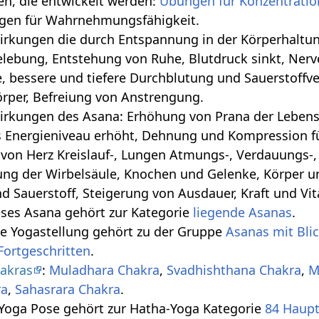
ten, die entwickelt werden:
Übungen für Konzentratio
gen für Wahrnehmungsfähigkeit.
 die durch Entspannung in der Körperhaltung geschehen‏‎: Tiefe Bauchatm
lebung, Entstehung von Ruhe, Blutdruck sinkt, Nerv
, bessere und tiefere Durchblutung und Sauerstoffv
örper, Befreiung von Anstrengung.
irkungen des Asana: Erhöhung von Prana der Lebense
s Energieniveau erhöht, Dehnung und Kompression für
von Herz Kreislauf-, Lungen Atmungs-, Verdauungs-
ung der Wirbelsäule, Knochen und Gelenke, Körper 
d Sauerstoff, Steigerung von Ausdauer, Kraft und Vita
eses Asana gehört zur Kategorie
liegende Asanas
.
se Yogastellung gehört zu der Gruppe
Asanas mit Bli
Fortgeschritten
.
akras
:
Muladhara Chakra
,
Svadhishthana Chakra
,
M
ra
,
Sahasrara Chakra
.
 Yoga Pose gehört zur Hatha-Yoga Kategorie
84 Haup