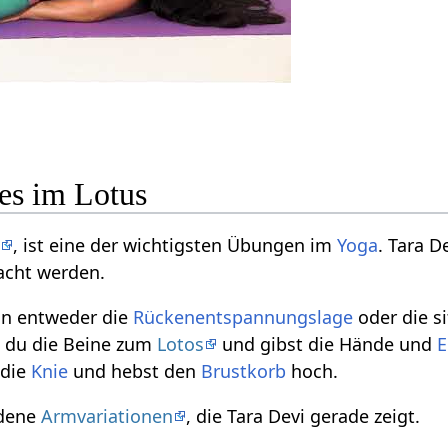
es im Lotus
a
, ist eine der wichtigsten Übungen im
Yoga
. Tara D
acht werden.
n entweder die
Rückenentspannungslage
oder die s
t du die Beine zum
Lotos
und gibst die Hände und
E
 die
Knie
und hebst den
Brustkorb
hoch.
edene
Armvariationen
, die Tara Devi gerade zeigt.