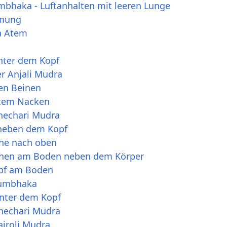
mbhaka - Luftanhalten mit leeren Lunge
tmung
ka Atem
i
inter dem Kopf
r Anjali Mudra
ten Beinen
ktem Nacken
Khechari Mudra
 neben dem Kopf
che nach oben
ächen am Boden neben dem Körper
opf am Boden
Kumbhaka
inter dem Kopf
Khechari Mudra
ajroli Mudra