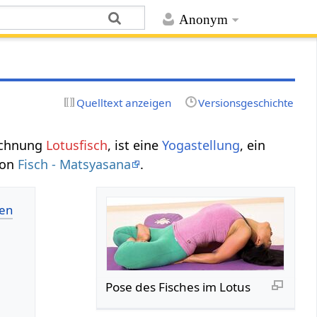
Anonym
Quelltext anzeigen
Versionsgeschichte
eichnung
Lotusfisch
, ist eine
Yogastellung
, ein
von
Fisch - Matsyasana
.
Pose des Fisches im Lotus