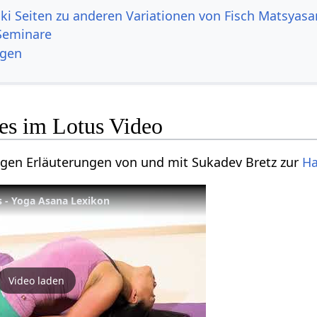
ki Seiten zu anderen Variationen von Fisch Matsyas
Seminare
ngen
hes im Lotus Video
nigen Erläuterungen von und mit Sukadev Bretz zur
Ha
s - Yoga Asana Lexikon
Video laden