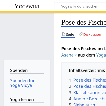
Yogawiki
Pose des Fisch
Seite
Diskussion
Pose des Fisches im 
Asana
aus dem
Yog
Inhaltsverzeichnis
Spenden
1
Pose des Fische
Spenden für
Yoga Vidya
2
Pose des Fische
3
Klassifikation v
4
Andere Bezeichn
Yoga lernen
5
Siehe auch