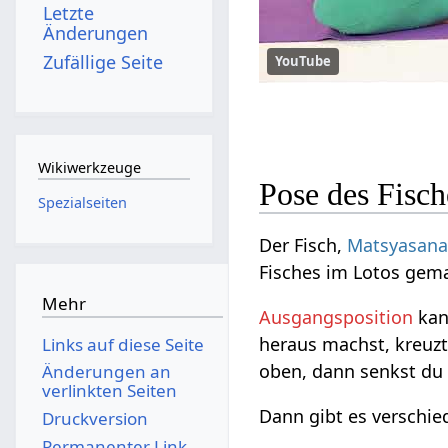
Letzte
Änderungen
Zufällige Seite
YouTube
Wikiwerkzeuge
Pose des Fisch
Spezialseiten
Der Fisch,
Matsyasan
Fisches im Lotos gem
Mehr
Ausgangsposition
kan
heraus machst, kreuz
Links auf diese Seite
oben, dann senkst du
Änderungen an
verlinkten Seiten
Dann gibt es verschi
Druckversion
Permanenter Link