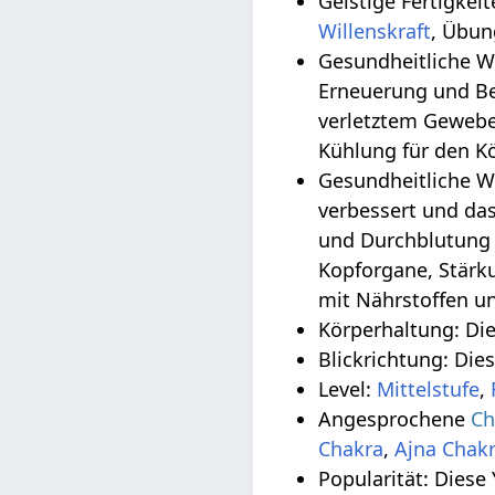
Geistige Fertigkei
Willenskraft
, Übun
Gesundheitliche Wirkungen
Erneuerung und Be
verletztem Gewebe
Kühlung für den K
Gesundheitliche W
verbessert und da
und Durchblutung 
Kopforgane, Stärk
mit Nährstoffen un
Körperhaltung: Di
Blickrichtung: Die
Level:
Mittelstufe
,
Angesprochene
Ch
Chakra
,
Ajna Chak
Popularität: Diese