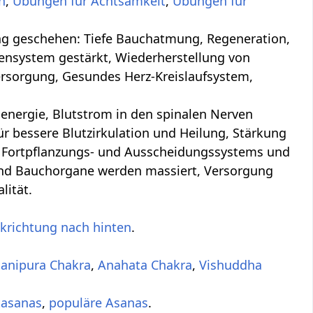
n
,
Übungen für Achtsamkeit
,
Übungen für
ung, Regeneration,
ensystem gestärkt, Wiederherstellung von
ersorgung, Gesundes Herz-Kreislaufsystem,
nergie, Blutstrom in den spinalen Nerven
 bessere Blutzirkulation und Heilung, Stärkung
, Fortpflanzungs- und Ausscheidungssystems und
und Bauchorgane werden massiert, Versorgung
lität.
ckrichtung nach hinten
.
anipura Chakra
,
Anahata Chakra
,
Vishuddha
tasanas
,
populäre Asanas
.