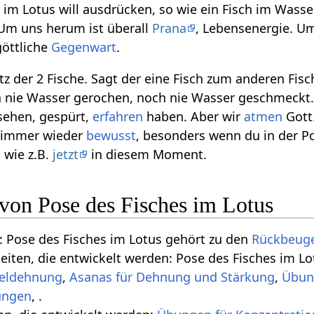
im Lotus will ausdrücken, so wie ein Fisch im Wasse
 Um uns herum ist überall
Prana
, Lebensenergie. U
göttliche
Gegenwart
.
tz der 2 Fische. Sagt der eine Fisch zum anderen Fisc
nie Wasser gerochen, noch nie Wasser geschmeckt. "
sehen, gespürt,
erfahren
haben. Aber wir
atmen
Gott
s immer wieder
bewusst
, besonders wenn du in der P
, wie z.B.
jetzt
in diesem Moment.
 von Pose des Fisches im Lotus
 Pose des Fisches im Lotus gehört zu den
Rückbeug
keiten, die entwickelt werden: Pose des Fisches im L
eldehnung
,
Asanas für Dehnung und Stärkung
,
Übun
, .