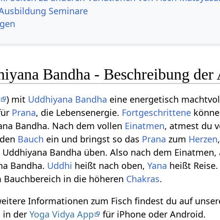
Ausbildung Seminare
ngen
hiyana Bandha - Beschreibung der
a
) mit
Uddhiyana Bandha
eine energetisch machtvol
für
Prana
, die Lebensenergie.
Fortgeschrittene
können
yana Bandha. Nach dem vollen
Einatmen
, atmest du 
t den
Bauch
ein und bringst so das
Prana
zum
Herzen
 Uddhiyana Bandha üben. Also nach dem Einatmen,
ana Bandha.
Uddhi
heißt nach oben,
Yana
heißt Reise
m Bauchbereich in die höheren
Chakras
.
weitere Informationen zum Fisch findest du auf uns
 in der
Yoga Vidya App
für iPhone oder Android.