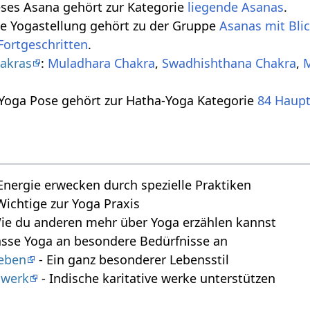
eses Asana gehört zur Kategorie
liegende Asanas
.
se Yogastellung gehört zu der Gruppe
Asanas mit Bli
Fortgeschritten
.
akras
:
Muladhara Chakra
,
Swadhishthana Chakra
,
M
 Yoga Pose gehört zur Hatha-Yoga Kategorie
84 Haup
Energie erwecken durch spezielle Praktiken
 Wichtige zur Yoga Praxis
ie du anderen mehr über Yoga erzählen kannst
asse Yoga an besondere Bedürfnisse an
leben
- Ein ganz besonderer Lebensstil
swerk
- Indische karitative werke unterstützen