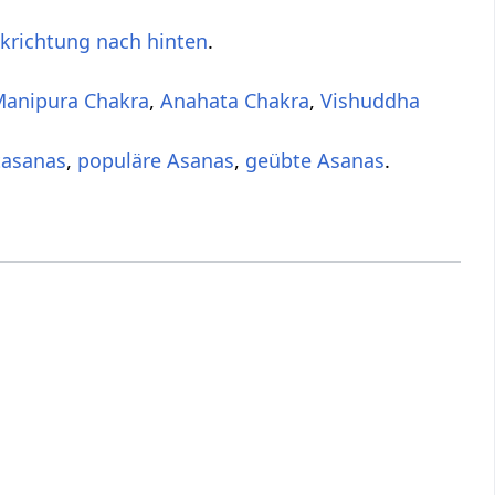
ckrichtung nach hinten
.
anipura Chakra
,
Anahata Chakra
,
Vishuddha
tasanas
,
populäre Asanas
,
geübte Asanas
.