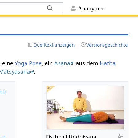
Anonym
Quelltext anzeigen
Versionsgeschichte
st eine
Yoga Pose
, ein
Asana
aus dem
Hatha
 Matsyasana
.
ana
Fisch mit Uddhiyana