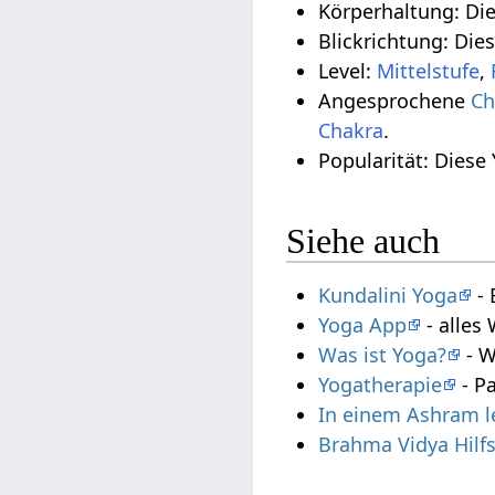
Körperhaltung: Di
Blickrichtung: Die
Level:
Mittelstufe
,
Angesprochene
Ch
Chakra
.
Popularität: Diese
Siehe auch
Kundalini Yoga
- 
Yoga App
- alles
Was ist Yoga?
- W
Yogatherapie
- P
In einem Ashram 
Brahma Vidya Hilf