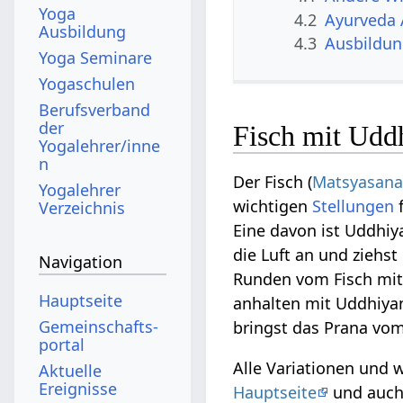
Yoga
4.2
Ayurveda 
Ausbildung
4.3
Ausbildu
Yoga Seminare
Yogaschulen
Berufsverband
der
Fisch mit Udd
Yogalehrer/inne
n
Der Fisch (
Matsyasan
Yogalehrer
wichtigen
Stellungen
Verzeichnis
Eine davon ist Uddhi
die Luft an und ziehs
Navigation
Runden vom Fisch mit
Hauptseite
anhalten mit Uddhiy
Gemeinschafts­
bringst das Prana vo
portal
Alle Variationen und 
Aktuelle
Ereignisse
Hauptseite
und auch