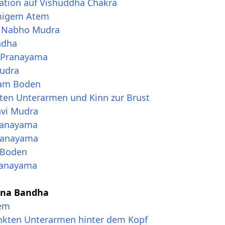
ration auf Vishuddha Chakra
rmigem Atem
er Nabho Mudra
ndha
a Pranayama
Mudra
l am Boden
hten Unterarmen und Kinn zur Brust
avi Mudra
Pranayama
Pranayama
m Boden
ranayama
ana Bandha
tem
änkten Unterarmen hinter dem Kopf