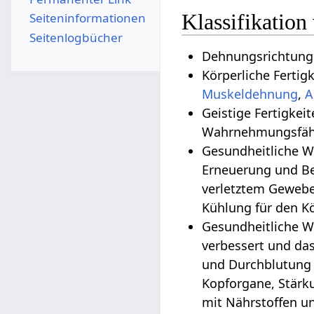
Klassifikatio
Seiten­­informationen
Seitenlogbücher
Dehnungsrichtung:
Körperliche Fertig
Muskeldehnung
,
A
Geistige Fertigkei
Wahrnehmungsfähi
Gesundheitliche Wirkungen
Erneuerung und Be
verletztem Gewebe
Kühlung für den K
Gesundheitliche W
verbessert und da
und Durchblutung 
Kopforgane, Stärk
mit Nährstoffen un