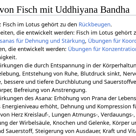
n von Fisch mit Uddhiyana Bandha
 Fisch im Lotus gehört zu den
Rückbeugen
.
keiten, die entwickelt werden: Fisch im Lotus gehört
sanas für Dehnung und Stärkung
,
Übungen für Koor
ten, die entwickelt werden:
Übungen für Konzentratio
gkeit.
 die durch Entspannung in der Körperhaltung geschehen‏‎: Tiefe Bauchatm
lebung, Entstehung von Ruhe, Blutdruck sinkt, Nerv
, bessere und tiefere Durchblutung und Sauerstoffv
örper, Befreiung von Anstrengung.
irkungen des Asana: Erhöhung von Prana der Lebense
s Energieniveau erhöht, Dehnung und Kompression für
von Herz Kreislauf-, Lungen Atmungs-, Verdauungs-
ung der Wirbelsäule, Knochen und Gelenke, Körper 
d Sauerstoff, Steigerung von Ausdauer, Kraft und Vita