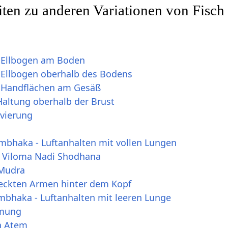
ten zu anderen Variationen von Fisc
t Ellbogen am Boden
t Ellbogen oberhalb des Bodens
t Handflächen am Gesäß
Haltung oberhalb der Brust
ivierung
umbhaka - Luftanhalten mit vollen Lungen
a Viloma Nadi Shodhana
 Mudra
reckten Armen hinter dem Kopf
mbhaka - Luftanhalten mit leeren Lunge
tmung
ka Atem