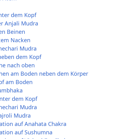
i
inter dem Kopf
r Anjali Mudra
ten Beinen
ktem Nacken
Khechari Mudra
 neben dem Kopf
che nach oben
ächen am Boden neben dem Körper
opf am Boden
Kumbhaka
inter dem Kopf
Khechari Mudra
ajroli Mudra
ration auf Anahata Chakra
ration auf Sushumna