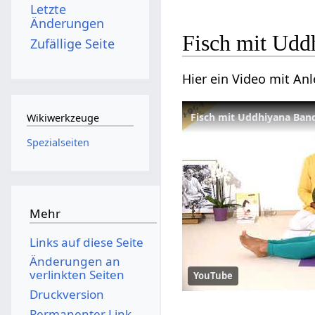
Letzte
Änderungen
Fisch mit Udd
Zufällige Seite
Hier ein Video mit An
Fisch mit Uddhiyana Ban
Wikiwerkzeuge
Spezialseiten
Mehr
Links auf diese Seite
Änderungen an
verlinkten Seiten
YouTube
Druckversion
Permanenter Link