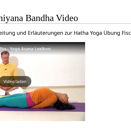
hiyana Bandha Video
leitung und Erläuterungen zur Hatha Yoga Übung Fi
dha - Yoga Asana Lexikon
Video laden