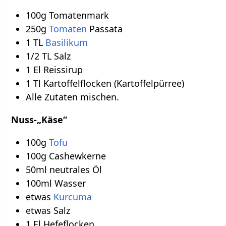
100g Tomatenmark
250g
Tomaten
Passata
1 TL
Basilikum
1/2 TL Salz
1 El Reissirup
1 Tl Kartoffelflocken (Kartoffelpürree)
Alle Zutaten mischen.
Nuss-„Käse“
100g
Tofu
100g Cashewkerne
50ml neutrales Öl
100ml Wasser
etwas
Kurcuma
etwas Salz
1 El Hefeflocken